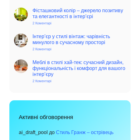
Колоритний
та
автентичний
Фісташковий колір – джерело позитиву
колониальний
та елегантності в інтер’єрі
стиль
в
2 Коментарі
до
інтер’єрі:
Фісташковий
історія,
колір
особливості
–
Інтер’єр у стилі вінтаж: чарівність
та
джерело
минулого в сучасному просторі
поради
позитиву
для
та
2 Коментарі
до
сучасного
елегантності
Інтер’єр
дому
в
у
інтер’єрі
стилі
Меблі в стилі хай-тек: сучасний дизайн,
вінтаж:
функціональність і комфорт для вашого
чарівність
інтер’єру
минулого
в
2 Коментарі
до
сучасному
Меблі
просторі
в
стилі
хай-
тек:
сучасний
дизайн,
функціональність
Активні обговорення
і
комфорт
для
вашого
ai_draft_pool
до
Стиль Гранж – острівець
інтер’єру