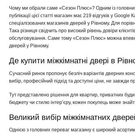
Чому ми обрали саме «Сезон Плюс»? Одним із головних 
публікації цієї статті магазин має 219 відгуків у Googl
спеціалізованих магазинів дверей у Рівному. Для порів
Така різниця свідчить про високий рівень довіри клієнті
обслуговування. Саме тому «Сезон Плюс» можна впевне
дверей у Рівному.
Де купити міжкімнатні двері в Рів
Сучасний ринок пропонує безліч варіантів дверних конс
вибір, професійний підхід та доступні ціни, не завжди п
Тут представлено рішення для квартир, приватних буди
бюджету чи стилю інтер’єру, кожен покупець може знайти
Великий вибір міжкімнатних двере
Однією з головних переваг магазину є широкий асортиме