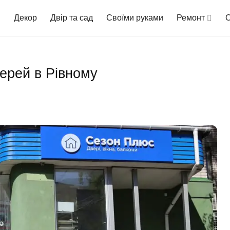
Декор
Двір та сад
Своїми руками
Ремонт
О
ерей в Рівному