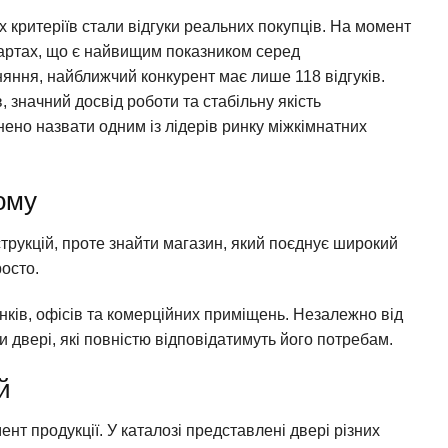
критеріїв стали відгуки реальних покупців. На момент
e Картах, що є найвищим показником серед
няння, найближчий конкурент має лише 118 відгуків.
в, значний досвід роботи та стабільну якість
но назвати одним із лідерів ринку міжкімнатних
ному
трукцій, проте знайти магазин, який поєднує широкий
росто.
нків, офісів та комерційних приміщень. Незалежно від
 двері, які повністю відповідатимуть його потребам.
й
нт продукції. У каталозі представлені двері різних