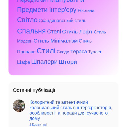
Предмети інтер'єру
Рослини
Світло
Скандинавський стиль
Спальня
Стелі
Стиль Лофт
Стиль
Стиль Мінімалізм
Стиль
Модерн
Стилі
Тераса
Прованс
Сходи
Туалет
Шпалери
Штори
Шафа
Останні публікації
Колоритний та автентичний
колониальний стиль в інтер’єрі: історія,
особливості та поради для сучасного
дому
2 Коментарі
до