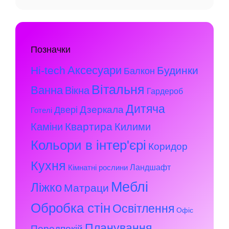
Позначки
Аксесуари
Hi-tech
Будинки
Балкон
Вітальня
Ванна
Вікна
Гардероб
Дитяча
Дзеркала
Двері
Готелі
Квартира
Каміни
Килими
Кольори в інтер'єрі
Коридор
Кухня
Ландшафт
Кімнатні рослини
Меблі
Ліжко
Матраци
Обробка стін
Освітлення
Офіс
Планування
Передпокій