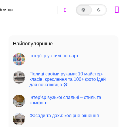
гляди
Найпопулярніше
Інтер’єр у стилі поп-арт
Полиці своїми руками: 10 майстер-
класів, креслення та 100+ фото ідей
для початківців 🛠️
Інтер’єр вузької спальні – стиль та
комфорт
Фасади та дахи: колірне рішення