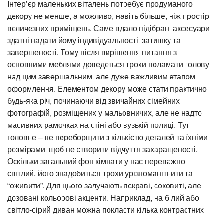
Інтер’єр маленьких віталень потребує продуманого
декору не менше, а можливо, навіть більше, ніж простір
величезних приміщень. Саме вдало підібрані аксесуари
здатні надати йому індивідуальності, затишку та
завершеності. Тому після вирішення питання з
основними меблями доведеться трохи поламати голову
над цим завершальним, але дуже важливим етапом
оформлення. Елементом декору може стати практично
будь-яка річ, починаючи від звичайних сімейних
фотографій, розміщених у мальовничих, але не надто
масивних рамочках на стіні або вузькій полиці. Тут
головне – не переборщити з кількістю деталей та їхніми
розмірами, щоб не створити відчуття захаращеності.
Оскільки загальний фон кімнати у нас переважно
світлий, його знадобиться трохи урізноманітнити та
“оживити”. Для цього залучають яскраві, соковиті, але
дозовані кольорові акценти. Наприклад, на білий або
світло-сірий диван можна покласти кілька контрастних