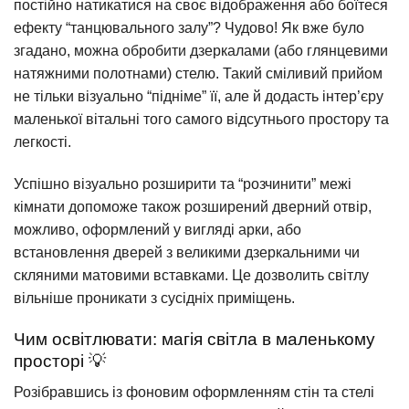
постійно натикатися на своє відображення або боїтеся
ефекту “танцювального залу”? Чудово! Як вже було
згадано, можна обробити дзеркалами (або глянцевими
натяжними полотнами) стелю. Такий сміливий прийом
не тільки візуально “підніме” її, але й додасть інтер’єру
маленької вітальні того самого відсутнього простору та
легкості.
Успішно візуально розширити та “розчинити” межі
кімнати допоможе також розширений дверний отвір,
можливо, оформлений у вигляді арки, або
встановлення дверей з великими дзеркальними чи
скляними матовими вставками. Це дозволить світлу
вільніше проникати з сусідніх приміщень.
Чим освітлювати: магія світла в маленькому
просторі 💡
Розібравшись із фоновим оформленням стін та стелі