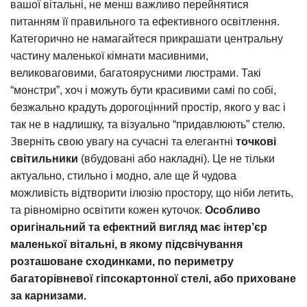
вашої вітальні, не менш важливо перейнятися
питанням її правильного та ефективного освітлення.
Категорично не намагайтеся прикрашати центральну
частину маленької кімнати масивними,
великоваговими, багатоярусними люстрами. Такі
“монстри”, хоч і можуть бути красивими самі по собі,
безжально крадуть дорогоцінний простір, якого у вас і
так не в надлишку, та візуально “придавлюють” стелю.
Зверніть свою увагу на сучасні та елегантні
точкові
світильники
(вбудовані або накладні). Це не тільки
актуально, стильно і модно, але ще й чудова
можливість відтворити ілюзію простору, що ніби летить,
та рівномірно освітити кожен куточок.
Особливо
оригінальний та ефектний вигляд має інтер’єр
маленької вітальні, в якому підсвічування
розташоване сходинками, по периметру
багаторівневої гіпсокартонної стелі, або приховане
за карнизами.