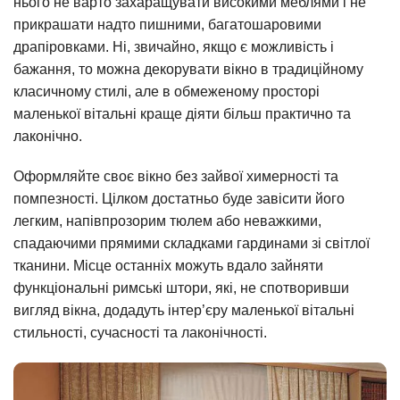
нього не варто захаращувати високими меблями і не
прикрашати надто пишними, багатошаровими
драпіровками. Ні, звичайно, якщо є можливість і
бажання, то можна декорувати вікно в традиційному
класичному стилі, але в обмеженому просторі
маленької вітальні краще діяти більш практично та
лаконічно.
Оформляйте своє вікно без зайвої химерності та
помпезності. Цілком достатньо буде завісити його
легким, напівпрозорим тюлем або неважкими,
спадаючими прямими складками гардинами зі світлої
тканини. Місце останніх можуть вдало зайняти
функціональні римські штори, які, не спотворивши
вигляд вікна, додадуть інтер’єру маленької вітальні
стильності, сучасності та лаконічності.