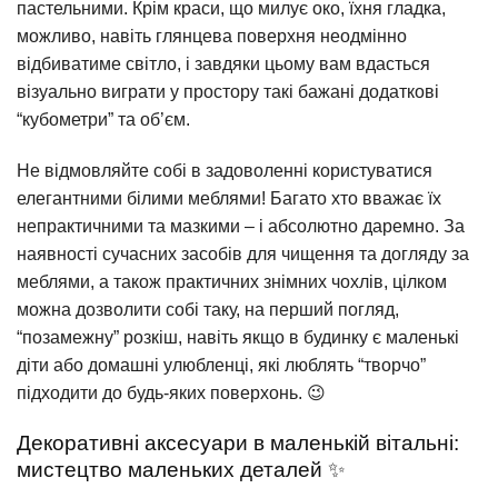
пастельними. Крім краси, що милує око, їхня гладка,
можливо, навіть глянцева поверхня неодмінно
відбиватиме світло, і завдяки цьому вам вдасться
візуально виграти у простору такі бажані додаткові
“кубометри” та об’єм.
Не відмовляйте собі в задоволенні користуватися
елегантними білими меблями! Багато хто вважає їх
непрактичними та мазкими – і абсолютно даремно. За
наявності сучасних засобів для чищення та догляду за
меблями, а також практичних знімних чохлів, цілком
можна дозволити собі таку, на перший погляд,
“позамежну” розкіш, навіть якщо в будинку є маленькі
діти або домашні улюбленці, які люблять “творчо”
підходити до будь-яких поверхонь. 😉
Декоративні аксесуари в маленькій вітальні:
мистецтво маленьких деталей ✨