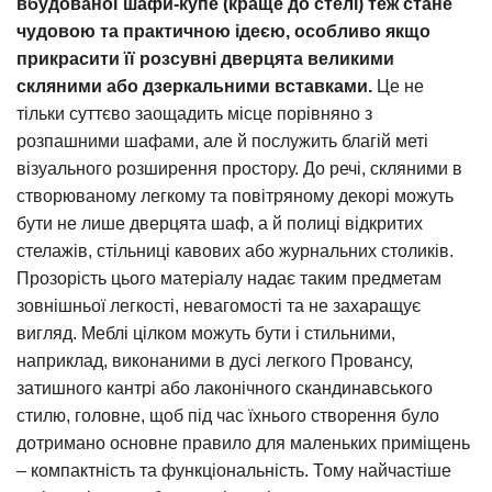
вбудованої шафи-купе (краще до стелі) теж стане
чудовою та практичною ідеєю, особливо якщо
прикрасити її розсувні дверцята великими
скляними або дзеркальними вставками.
Це не
тільки суттєво заощадить місце порівняно з
розпашними шафами, але й послужить благій меті
візуального розширення простору. До речі, скляними в
створюваному легкому та повітряному декорі можуть
бути не лише дверцята шаф, а й полиці відкритих
стелажів, стільниці кавових або журнальних столиків.
Прозорість цього матеріалу надає таким предметам
зовнішньої легкості, невагомості та не захаращує
вигляд. Меблі цілком можуть бути і стильними,
наприклад, виконаними в дусі легкого Провансу,
затишного кантрі або лаконічного скандинавського
стилю, головне, щоб під час їхнього створення було
дотримано основне правило для маленьких приміщень
– компактність та функціональність. Тому найчастіше