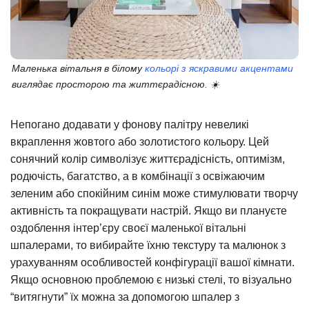
Маленька вітальня в білому
кольорі з яскравими акцентами
виглядає просторою та життєрадісною. ☀️
Непогано додавати у фонову палітру невеликі
вкраплення жовтого або золотистого кольору. Цей
сонячний колір символізує життєрадісність, оптимізм,
родючість, багатство, а в комбінації з освіжаючим
зеленим або спокійним синім може стимулювати творчу
активність та покращувати настрій. Якщо ви плануєте
оздоблення інтер’єру своєї маленької вітальні
шпалерами, то вибирайте їхню текстуру та малюнок з
урахуванням особливостей конфігурації вашої кімнати.
Якщо основною проблемою є низькі стелі, то візуально
“витягнути” їх можна за допомогою шпалер з