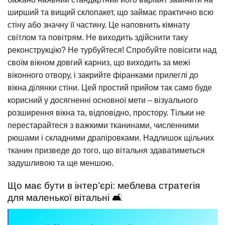
ширший та вищий склопакет, що займає практично всю
стіну або значну її частину. Це наповнить кімнату
світлом та повітрям. Не виходить здійснити таку
реконструкцію? Не турбуйтеся! Спробуйте повісити над
своїм вікном довгий карниз, що виходить за межі
віконного отвору, і закрийте фіранками прилеглі до
вікна ділянки стіни. Цей простий прийом так само буде
корисний у досягненні основної мети – візуального
розширення вікна та, відповідно, простору. Тільки не
перестарайтеся з важкими тканинами, численними
рюшами і складними драпіровками. Надлишок щільних
тканин призведе до того, що вітальня здаватиметься
задушливою та ще меншою.
Що має бути в інтер’єрі: меблева стратегія
для маленької вітальні 🛋️