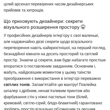
цілий арсенал перевірених часом дизайнерських
прийомів та хитрощів.
Що приховують дизайнери: секрети
візуального розширення простору 🤫
У професійних дизайнерів інтер’єру є свої маленькі,
але надзвичайно дієві секрети щодо візуального
перетворення навіть найкрихітнішої, на перший погляд,
безнадійної кімнати на досить просторий та світлий
простір. Знаючи ці секрети, вам буде набагато простіше
впоратися із поставленим завданням. Основним і,
мабуть, найдієвішим моментом у цьому таїнстві
преображення є використання в інтер’єрі переважно
світлих тонів
. Запам’ятайте цю мантру! Поклейка
шпалер з дрібним, ненав’язливим принтом або
фарбування стін у ніжні пастельні тони (білий,
кремовий, світло-сірий, блідо-блакитний) гарантовано
зроблять простір візуально об’ємнішим та легшим.