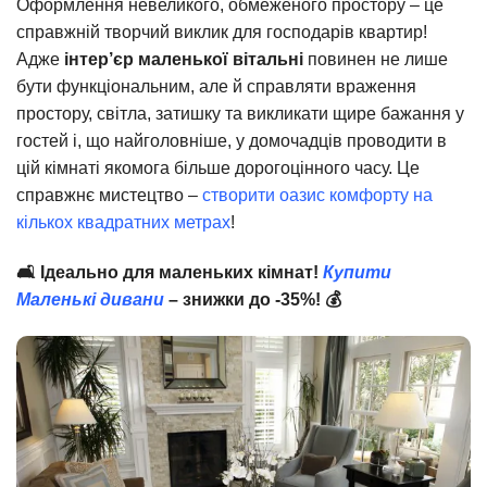
Оформлення невеликого, обмеженого простору – це
справжній творчий виклик для господарів квартир!
Адже
інтер’єр маленької вітальні
повинен не лише
бути функціональним, але й справляти враження
простору, світла, затишку та викликати щире бажання у
гостей і, що найголовніше, у домочадців проводити в
цій кімнаті якомога більше дорогоцінного часу. Це
справжнє мистецтво –
створити оазис комфорту на
кількох квадратних метрах
!
🛋️ Ідеально для маленьких кімнат!
Купити
Маленькі дивани
– знижки до -35%! 💰