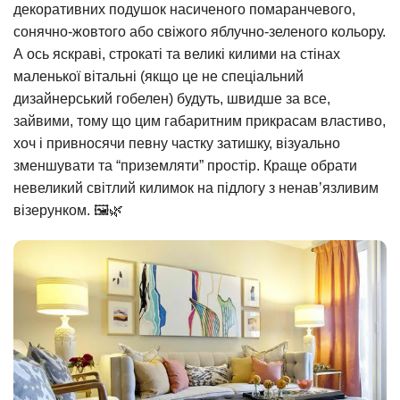
декоративних подушок насиченого помаранчевого,
сонячно-жовтого або свіжого яблучно-зеленого кольору.
А ось яскраві, строкаті та великі килими на стінах
маленької вітальні (якщо це не спеціальний
дизайнерський гобелен) будуть, швидше за все,
зайвими, тому що цим габаритним прикрасам властиво,
хоч і привносячи певну частку затишку, візуально
зменшувати та “приземляти” простір. Краще обрати
невеликий світлий килимок на підлогу з ненав’язливим
візерунком. 🖼️🌿