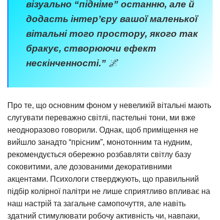
візуально “підніме” останню, але й
додасть інтер’єру вашої маленької
вітальні того простору, якого так
бракує, створюючи ефект
нескінченності.”
🌌
Про те, що основним фоном у невеликій вітальні мають
слугувати переважно світлі, пастельні тони, ми вже
неодноразово говорили. Однак, щоб приміщення не
вийшло занадто “прісним”, монотонним та нудним,
рекомендується обережно розбавляти світлу базу
соковитими, але дозованими декоративними
акцентами. Психологи стверджують, що правильний
підбір колірної палітри не лише сприятливо впливає на
наш настрій та загальне самопочуття, але навіть
здатний стимулювати робочу активність чи, навпаки,