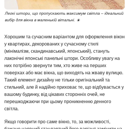
Легкі штори, що пропускають максимум світла – ідеальний
вибір для вікна в маленькій вітальні. ☀️
Хорошим та сучасним варіантом для оформлення вікон
у квартирах, декорованих у сучасному стилі
(мінімалізм, скандинавський, японський), стануть
лаконічні японські панельні штори. Особливу увагу на
них потрібно звернути тим, хто живе на перших
поверхах або має вікна, що виходять на жваву вулицю.
Такий елемент дизайну не тільки оригінальний та
стильний, але й надійно приховає те, що відбувається у
вашому будинку, від цікавих сторонніх очей, не
перешкоджаючи при цьому проникненню денного
світла.
Якщо говорити про саме вікно, то, за можливості,
бажано наявний стандартний його варіант замінити на