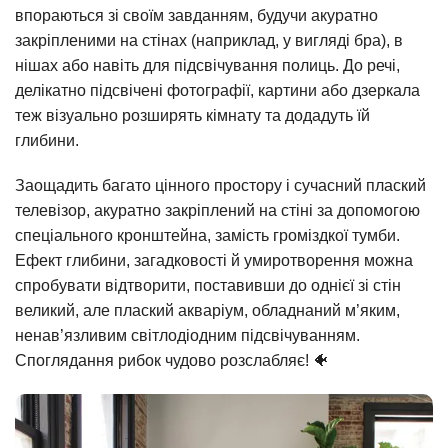
впораються зі своїм завданням, будучи акуратно
закріпленими на стінах (наприклад, у вигляді бра), в
нішах або навіть для підсвічування полиць. До речі,
делікатно підсвічені фотографії, картини або дзеркала
теж візуально розширять кімнату та додадуть їй
глибини.
Заощадить багато цінного простору і сучасний плаский
телевізор, акуратно закріплений на стіні за допомогою
спеціального кронштейна, замість громіздкої тумби.
Ефект глибини, загадковості й умиротворення можна
спробувати відтворити, поставивши до однієї зі стін
великий, але плаский акваріум, обладнаний м’яким,
ненав’язливим світлодіодним підсвічуванням.
Споглядання рибок чудово розслабляє! 🐠