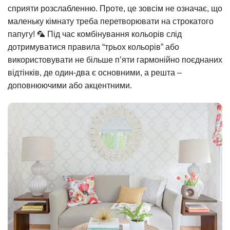
сприяти розслабленню. Проте, це зовсім не означає, що
маленьку кімнату треба перетворювати на строкатого
папугу! 🦜 Під час комбінування кольорів слід
дотримуватися правила “трьох кольорів” або
використовувати не більше п’яти гармонійно поєднаних
відтінків, де один-два є основними, а решта –
доповнюючими або акцентними.