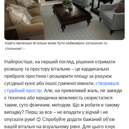
Навіть маленька вітальня може бути неймовірно затишною та
стильною! ✨
Найпростіше, на перший погляд, рішення отримати
розкішну та простору вітальню – це кардинально
прибрати простінок і розширити площу за рахунок
сусідньої кухні або іншої суміжної кімнати,
створивши
студійний простір
. Але, на превеликий жаль, не завжди
є технічна або юридична можливість скористатися
таким, суто фізичним, методом. Що ж робити в такому
випадку? Перш за все – не впадати у відчай і не
опускати руки! 😉 Спробуйте додати бажаний об’єм
вашій вітальні на візуальному рівні. Для цього існує