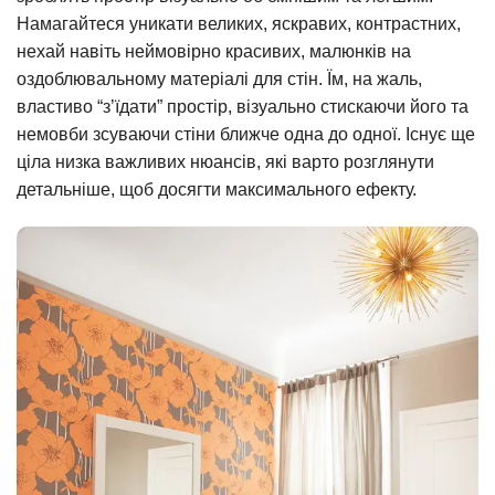
Намагайтеся уникати великих, яскравих, контрастних,
нехай навіть неймовірно красивих, малюнків на
оздоблювальному матеріалі для стін. Їм, на жаль,
властиво “з’їдати” простір, візуально стискаючи його та
немовби зсуваючи стіни ближче одна до одної. Існує ще
ціла низка важливих нюансів, які варто розглянути
детальніше, щоб досягти максимального ефекту.