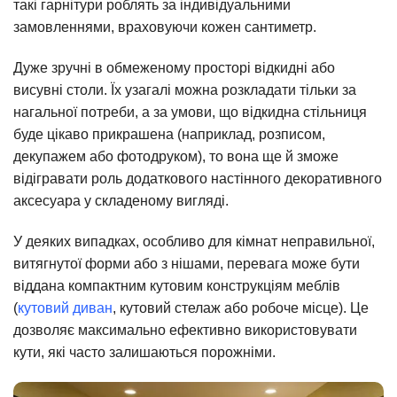
такі гарнітури роблять за індивідуальними
замовленнями, враховуючи кожен сантиметр.
Дуже зручні в обмеженому просторі відкидні або
висувні столи. Їх узагалі можна розкладати тільки за
нагальної потреби, а за умови, що відкидна стільниця
буде цікаво прикрашена (наприклад, розписом,
декупажем або фотодруком), то вона ще й зможе
відігравати роль додаткового настінного декоративного
аксесуара у складеному вигляді.
У деяких випадках, особливо для кімнат неправильної,
витягнутої форми або з нішами, перевага може бути
віддана компактним кутовим конструкціям меблів
(
кутовий диван
, кутовий стелаж або робоче місце). Це
дозволяє максимально ефективно використовувати
кути, які часто залишаються порожніми.