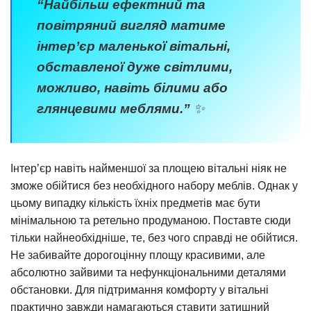
“Найбільш ефектний та
повітряний вигляд матиме
інтер’єр маленької вітальні,
обставленої дуже світлими,
можливо, навіть білими або
глянцевими меблями.”
✨
Інтер’єр навіть найменшої за площею вітальні ніяк не
зможе обійтися без необхідного набору меблів. Однак у
цьому випадку кількість їхніх предметів має бути
мінімальною та ретельно продуманою. Поставте сюди
тільки найнеобхідніше, те, без чого справді не обійтися.
Не забивайте дорогоцінну площу красивими, але
абсолютно зайвими та нефункціональними деталями
обстановки. Для підтримання комфорту у вітальні
практично завжди намагаються ставити затишний