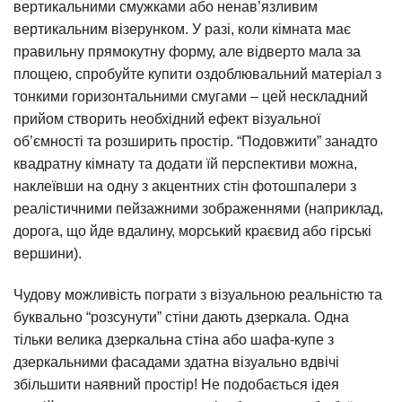
вертикальними смужками або ненав’язливим
вертикальним візерунком. У разі, коли кімната має
правильну прямокутну форму, але відверто мала за
площею, спробуйте купити оздоблювальний матеріал з
тонкими горизонтальними смугами – цей нескладний
прийом створить необхідний ефект візуальної
об’ємності та розширить простір. “Подовжити” занадто
квадратну кімнату та додати їй перспективи можна,
наклеївши на одну з акцентних стін фотошпалери з
реалістичними пейзажними зображеннями (наприклад,
дорога, що йде вдалину, морський краєвид або гірські
вершини).
Чудову можливість пограти з візуальною реальністю та
буквально “розсунути” стіни дають дзеркала. Одна
тільки велика дзеркальна стіна або шафа-купе з
дзеркальними фасадами здатна візуально вдвічі
збільшити наявний простір! Не подобається ідея