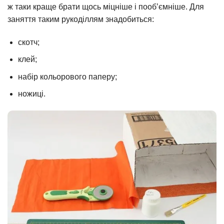
ж таки краще брати щось міцніше і пооб’ємніше. Для
заняття таким рукоділлям знадобиться:
скотч;
клей;
набір кольорового паперу;
ножиці.