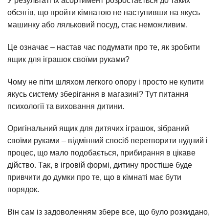
У результаті їх асортимент розростається до таких
обсягів, що пройти кімнатою не наступивши на якусь
машинку або ляльковий посуд, стає неможливим.
Це означає – настав час подумати про те, як зробити
ящик для іграшок своїми руками?
Чому не піти шляхом легкого опору і просто не купити
якусь систему зберігання в магазині? Тут питання
психології та виховання дитини.
Оригінальний ящик для дитячих іграшок, зібраний
своїми руками – відмінний спосіб перетворити нудний і
процес, що мало подобається, прибирання в цікаве
дійство. Так, в ігровій формі, дитину простіше буде
привчити до думки про те, що в кімнаті має бути
порядок.
Він сам із задоволенням збере все, що було розкидано,