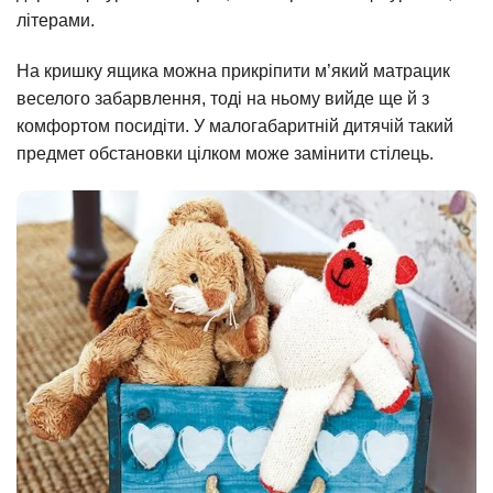
літерами.
На кришку ящика можна прикріпити м’який матрацик
веселого забарвлення, тоді на ньому вийде ще й з
комфортом посидіти. У малогабаритній дитячій такий
предмет обстановки цілком може замінити стілець.