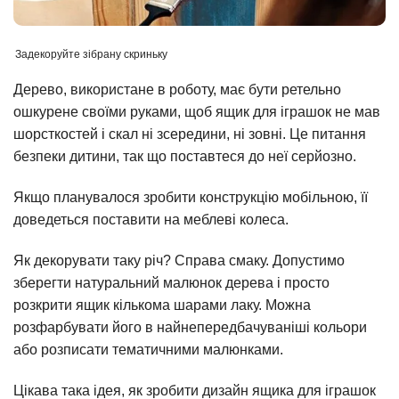
Задекоруйте зібрану скриньку
Дерево, використане в роботу, має бути ретельно
ошкурене своїми руками, щоб ящик для іграшок не мав
шорсткостей і скал ні зсередини, ні зовні. Це питання
безпеки дитини, так що поставтеся до неї серйозно.
Якщо планувалося зробити конструкцію мобільною, її
доведеться поставити на меблеві колеса.
Як декорувати таку річ? Справа смаку. Допустимо
зберегти натуральний малюнок дерева і просто
розкрити ящик кількома шарами лаку. Можна
розфарбувати його в найнепередбачуваніші кольори
або розписати тематичними малюнками.
Цікава така ідея, як зробити дизайн ящика для іграшок