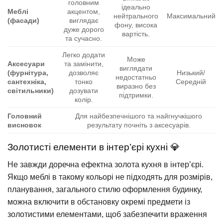
головним
ідеально
Меблі
акцентом,
нейтрального
Максимальний
(фасади)
виглядає
фону, висока
дуже дорого
вартість.
та сучасно.
Легко додати
Може
Аксесуари
та замінити,
виглядати
(фурнітура,
дозволяє
Низький/
недостатньо
сантехніка,
тонко
Середній
виразно без
світильники)
дозувати
підтримки.
колір.
Головний
Для найбезпечнішого та найгнучкішого
висновок
результату почніть з аксесуарів.
Золотисті елементи в інтер’єрі кухні 💎
Не завжди доречна ефектна золота кухня в інтер’єрі.
Якщо меблі в такому кольорі не підходять для розмірів,
планування, загального стилю оформлення будинку,
можна включити в обстановку окремі предмети із
золотистими елементами, щоб забезпечити враження