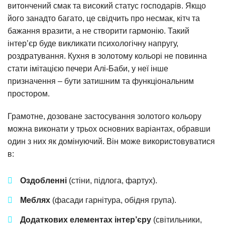
витончений смак та високий статус господарів. Якщо
його занадто багато, це свідчить про несмак, кітч та
бажання вразити, а не створити гармонію. Такий
інтер’єр буде викликати психологічну напругу,
роздратування. Кухня в золотому кольорі не повинна
стати імітацією печери Алі-Баби, у неї інше
призначення – бути затишним та функціональним
простором.
Грамотне, дозоване застосування золотого кольору
можна виконати у трьох основних варіантах, обравши
один з них як домінуючий. Він може використовуватися
в:
Оздобленні
(стіни, підлога, фартух).
Меблях
(фасади гарнітура, обідня група).
Додаткових елементах інтер’єру
(світильники,