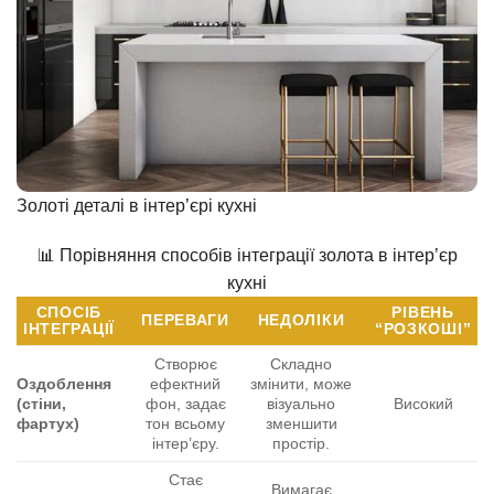
Золоті деталі в інтер’єрі кухні
📊 Порівняння способів інтеграції золота в інтер’єр
кухні
СПОСІБ
РІВЕНЬ
ПЕРЕВАГИ
НЕДОЛІКИ
ІНТЕГРАЦІЇ
“РОЗКОШІ”
Створює
Складно
Оздоблення
ефектний
змінити, може
(стіни,
фон, задає
візуально
Високий
фартух)
тон всьому
зменшити
інтер’єру.
простір.
Стає
Вимагає