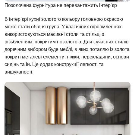
Позолочена фурнітура не перевантажить інтер’єр
В інтер’єрі кухні золотого кольору головною окрасою
може стати обідня група. У класичних оформленнях
використовуються масивні столи та стільці з
різьбленням, покритим позолотою. Для сучасних стилів
доречним вибором буде меблі, в яких поталлю із золота
покриті металеві елементи: ніжки, перекладини, основи
сидінь та ін. Це додає конструкції легкості та
вишуканості.