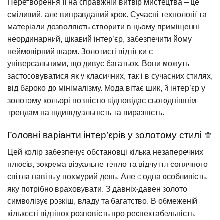
Перетворення її на справжній витвір мистецтва – це
сміливий, але виправданий крок. Сучасні технології та
матеріали дозволяють створити в цьому приміщенні
неординарний, цікавий інтер’єр, забезпечити йому
неймовірний шарм. Золотисті відтінки є
універсальними, що дивує багатьох. Вони можуть
застосовуватися як у класичних, так і в сучасних стилях,
від бароко до мінімалізму. Мода вітає шик, й інтер’єр у
золотому кольорі повністю відповідає сьогоднішнім
трендам на індивідуальність та виразність.
Головні варіанти інтер’єрів у золотому стилі ⚜️
Цей колір забезпечує обстановці кілька незаперечних
плюсів, зокрема візуальне тепло та відчуття сонячного
світла навіть у похмурий день. Але є одна особливість,
яку потрібно враховувати. З давніх-давен золото
символізує розкіш, владу та багатство. В обмеженій
кількості відтінок розповість про респектабельність,