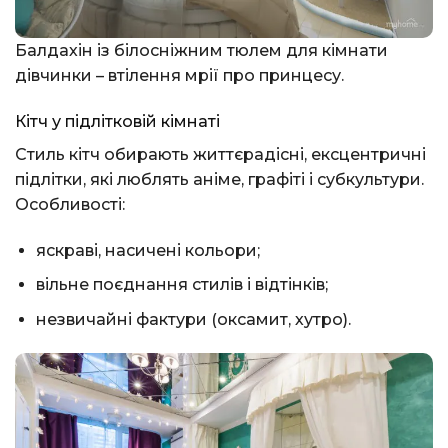
Балдахін із білосніжним тюлем для кімнати
дівчинки – втілення мрії про принцесу.
Кітч у підлітковій кімнаті
Стиль кітч обирають життєрадісні, ексцентричні
підлітки, які люблять аніме, графіті і субкультури.
Особливості:
яскраві, насичені кольори;
вільне поєднання стилів і відтінків;
незвичайні фактури (оксамит, хутро).