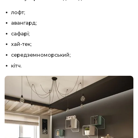
лофт;
авангард;
сафарі;
хай-тек;
середземноморський;
кітч.