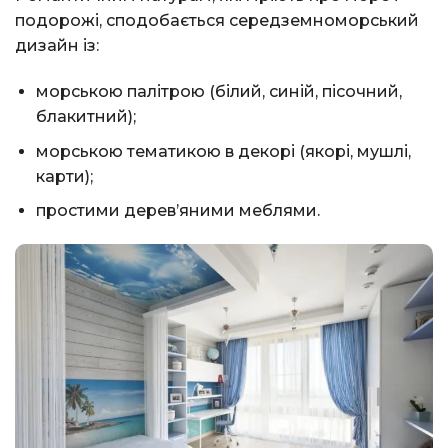
подорожі, сподобається середземноморський
дизайн із:
морською палітрою (білий, синій, пісочний,
блакитний);
морською тематикою в декорі (якорі, мушлі,
карти);
простими дерев’яними меблями.