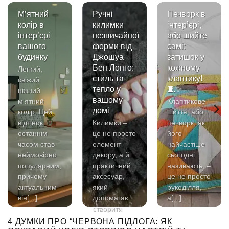
М’ятний
Ручні
Печворк в
колір в
килимки
інтер’єрі,
інтер’єрі
незвичайної
або шийте
вашого
форми від
самі:
будинку
Джошуа
затишок у
Бен Лонго:
кожному
Легкий,
стиль та
клаптику!
свіжий
тепло у
🧵✨
ніжний
вашому
м’ятний
Клаптикове
домі
колір. Цей
шиття, або
відтінок
Килимки –
печворк, як
останнім
це не просто
його
часом став
елемент
найчастіше
неймовірно
декору, а й
сьогодні
популярним,
практичний
називають, –
причому
аксесуар,
це не просто
актуальним
який
рукоділля,
він[...]
допомагає
а[...]
створити
затишок[...]
4 ДУМКИ ПРО “
ЧЕРВОНА ПІДЛОГА: ЯК