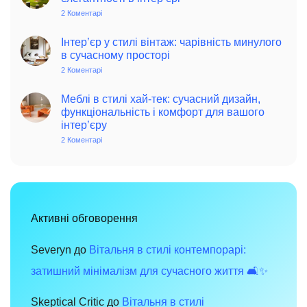
стиль
в
2 Коментарі
до
інтер’єрі:
Фісташковий
історія,
колір
особливості
–
Інтер’єр у стилі вінтаж: чарівність минулого
та
джерело
в сучасному просторі
поради
позитиву
для
та
2 Коментарі
до
сучасного
елегантності
Інтер’єр
дому
в
у
інтер’єрі
стилі
Меблі в стилі хай-тек: сучасний дизайн,
вінтаж:
функціональність і комфорт для вашого
чарівність
інтер’єру
минулого
в
2 Коментарі
до
сучасному
Меблі
просторі
в
стилі
хай-
тек:
сучасний
дизайн,
функціональність
Активні обговорення
і
комфорт
для
вашого
Severyn
до
Вітальня в стилі контемпорарі:
інтер’єру
затишний мінімалізм для сучасного життя 🛋️✨
Skeptical Critic
до
Вітальня в стилі