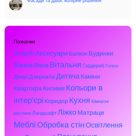
Фасади та дахи: колірне рішення
Позначки
Аксесуари
Hi-tech
Будинки
Балкон
Вітальня
Ванна
Вікна
Гардероб
Готелі
Дитяча
Каміни
Дзеркала
Двері
Кольори в
Квартира
Килими
інтер'єрі
Кухня
Коридор
Кімнатні
Ліжко
Матраци
Ландшафт
рослини
Меблі
Обробка стін
Освітлення