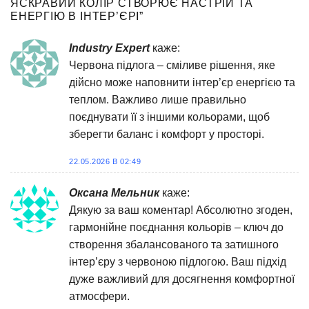
ЯСКРАВИЙ КОЛІР СТВОРЮЄ НАСТРІЙ ТА
ЕНЕРГІЮ В ІНТЕР’ЄРІ
”
Industry Expert
каже:
Червона підлога – сміливе рішення, яке
дійсно може наповнити інтер’єр енергією та
теплом. Важливо лише правильно
поєднувати її з іншими кольорами, щоб
зберегти баланс і комфорт у просторі.
22.05.2026 В 02:49
Оксана Мельник
каже:
Дякую за ваш коментар! Абсолютно згоден,
гармонійне поєднання кольорів – ключ до
створення збалансованого та затишного
інтер’єру з червоною підлогою. Ваш підхід
дуже важливий для досягнення комфортної
атмосфери.