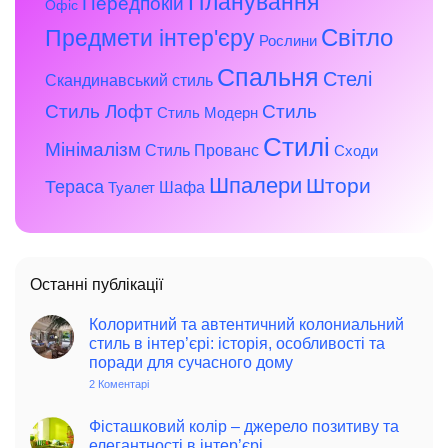
Планування
Передпокій
Офіс
Предмети інтер'єру
Світло
Рослини
Спальня
Стелі
Скандинавський стиль
Стиль Лофт
Стиль
Стиль Модерн
Стилі
Мінімалізм
Стиль Прованс
Сходи
Шпалери
Штори
Тераса
Шафа
Туалет
Останні публікації
Колоритний та автентичний колониальний
стиль в інтер’єрі: історія, особливості та
поради для сучасного дому
2 Коментарі
до
Колоритний
та
автентичний
Фісташковий колір – джерело позитиву та
колониальний
елегантності в інтер’єрі