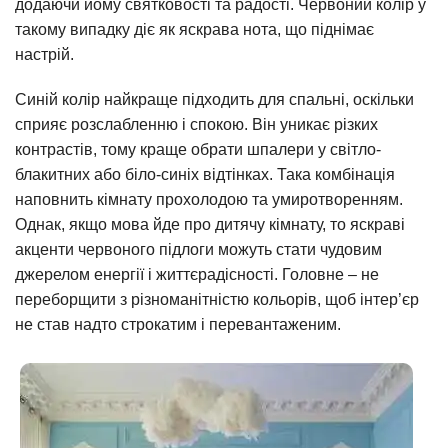
додаючи йому святковості та радості. Червоний колір у
такому випадку діє як яскрава нота, що піднімає
настрій.
Синій колір найкраще підходить для спальні, оскільки
сприяє розслабленню і спокою. Він уникає різких
контрастів, тому краще обрати шпалери у світло-
блакитних або біло-синіх відтінках. Така комбінація
наповнить кімнату прохолодою та умиротворенням.
Однак, якщо мова йде про дитячу кімнату, то яскраві
акценти червоного підлоги можуть стати чудовим
джерелом енергії і життєрадісності. Головне – не
переборщити з різноманітністю кольорів, щоб інтер’єр
не став надто строкатим і перевантаженим.