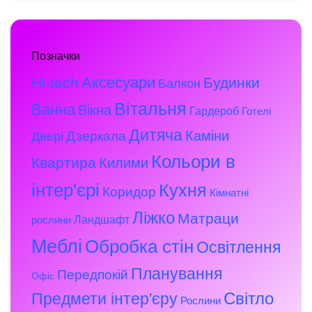
Позначки
Аксесуари
Hi-tech
Будинки
Балкон
Вітальня
Ванна
Вікна
Гардероб
Готелі
Дитяча
Каміни
Дзеркала
Двері
Кольори в
Квартира
Килими
інтер'єрі
Кухня
Коридор
Кімнатні
Ліжко
Матраци
Ландшафт
рослини
Меблі
Обробка стін
Освітлення
Планування
Передпокій
Офіс
Предмети інтер'єру
Світло
Рослини