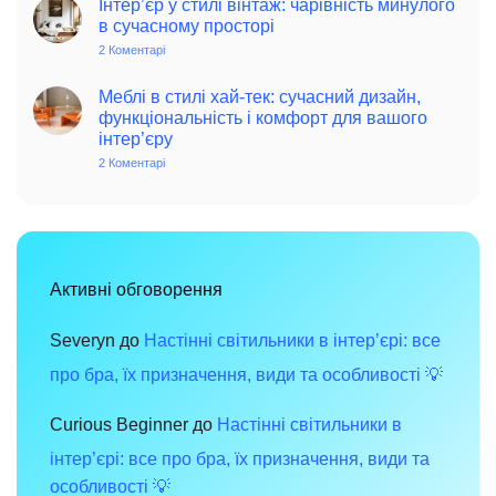
–
Інтер’єр у стилі вінтаж: чарівність минулого
та
джерело
в сучасному просторі
поради
позитиву
для
та
2 Коментарі
до
сучасного
елегантності
Інтер’єр
дому
в
у
інтер’єрі
стилі
Меблі в стилі хай-тек: сучасний дизайн,
вінтаж:
функціональність і комфорт для вашого
чарівність
інтер’єру
минулого
в
2 Коментарі
до
сучасному
Меблі
просторі
в
стилі
хай-
тек:
сучасний
дизайн,
функціональність
Активні обговорення
і
комфорт
для
вашого
Severyn
до
Настінні світильники в інтер’єрі: все
інтер’єру
про бра, їх призначення, види та особливості 💡
Curious Beginner
до
Настінні світильники в
інтер’єрі: все про бра, їх призначення, види та
особливості 💡