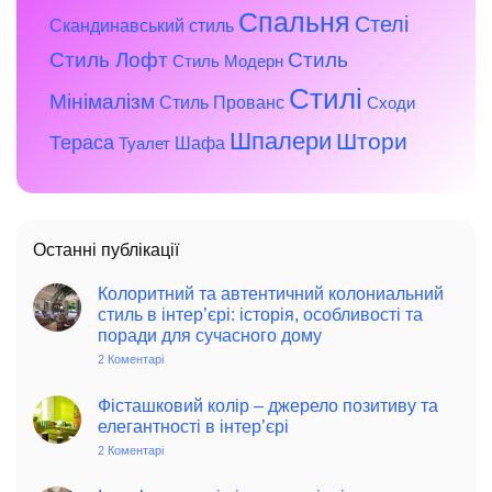
Спальня
Стелі
Скандинавський стиль
Стиль Лофт
Стиль
Стиль Модерн
Стилі
Мінімалізм
Стиль Прованс
Сходи
Шпалери
Штори
Тераса
Шафа
Туалет
Останні публікації
Колоритний та автентичний колониальний
стиль в інтер’єрі: історія, особливості та
поради для сучасного дому
2 Коментарі
до
Колоритний
та
автентичний
Фісташковий колір – джерело позитиву та
колониальний
елегантності в інтер’єрі
стиль
в
2 Коментарі
до
інтер’єрі:
Фісташковий
історія,
колір
особливості