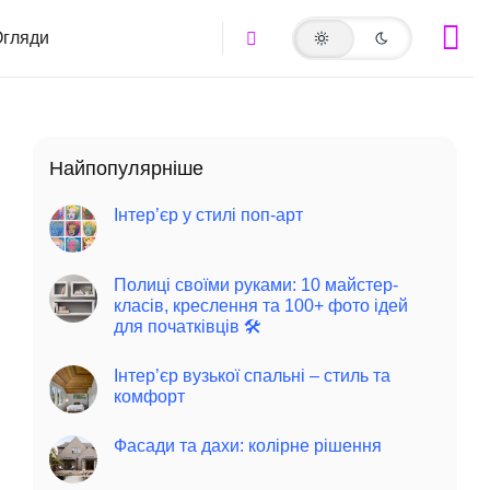
гляди
Найпопулярніше
Інтер’єр у стилі поп-арт
Полиці своїми руками: 10 майстер-
класів, креслення та 100+ фото ідей
для початківців 🛠️
Інтер’єр вузької спальні – стиль та
комфорт
Фасади та дахи: колірне рішення