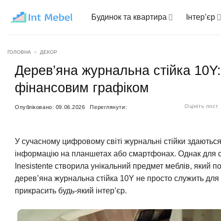
Пропустити
Будинок та квартира
Інтер’єр
ГОЛОВНА
»
ДЕКОР
Дерев’яна журнальна стійка 10Y
фінансовим графіком
Оцініть пост
Опубліковано:
09.06.2026
Переглянути:
У сучасному цифровому світі журнальні стійки здаються
інформацію на планшетах або смартфонах. Однак для с
Inesistente створила унікальний предмет меблів, який п
дерев’яна журнальна стійка 10Y не просто служить для 
прикрасить будь-який інтер’єр.