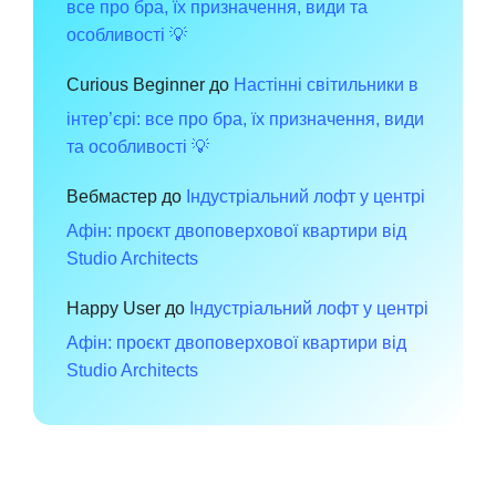
все про бра, їх призначення, види та
особливості 💡
Curious Beginner
до
Настінні світильники в
інтер’єрі: все про бра, їх призначення, види
та особливості 💡
Вебмастер
до
Індустріальний лофт у центрі
Афін: проєкт двоповерхової квартири від
Studio Architects
Happy User
до
Індустріальний лофт у центрі
Афін: проєкт двоповерхової квартири від
Studio Architects