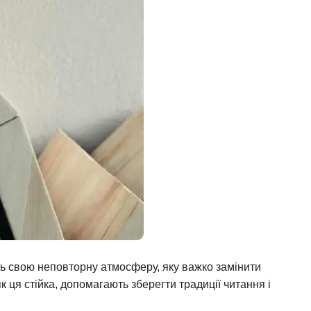
 свою неповторну атмосферу, яку важко замінити
 ця стійка, допомагають зберегти традиції читання і