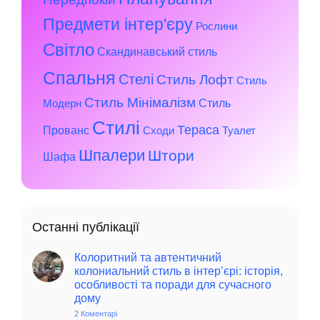
Предмети інтер'єру
Рослини
Світло
Скандинавський стиль
Спальня
Стелі
Стиль Лофт
Стиль
Стиль Мінімалізм
Стиль
Модерн
Стилі
Тераса
Прованс
Сходи
Туалет
Шпалери
Штори
Шафа
Останні публікації
Колоритний та автентичний
колониальний стиль в інтер’єрі: історія,
особливості та поради для сучасного
дому
2 Коментарі
до