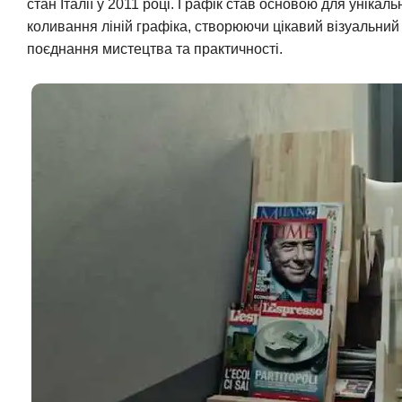
стан Італії у 2011 році. Графік став основою для унікал
коливання ліній графіка, створюючи цікавий візуальний 
поєднання мистецтва та практичності.