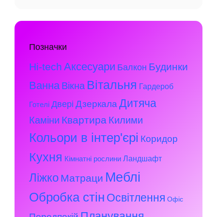
Позначки
Аксесуари
Hi-tech
Будинки
Балкон
Вітальня
Ванна
Вікна
Гардероб
Дитяча
Дзеркала
Двері
Готелі
Квартира
Каміни
Килими
Кольори в інтер'єрі
Коридор
Кухня
Ландшафт
Кімнатні рослини
Меблі
Ліжко
Матраци
Обробка стін
Освітлення
Офіс
Планування
Передпокій