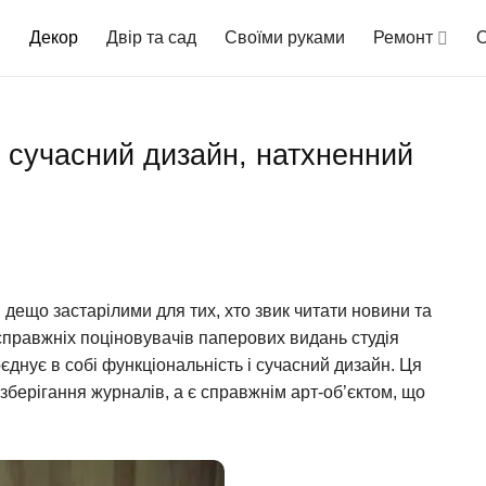
Декор
Двір та сад
Своїми руками
Ремонт
О
: сучасний дизайн, натхненний
 дещо застарілими для тих, хто звик читати новини та
правжніх поціновувачів паперових видань студія
оєднує в собі функціональність і сучасний дизайн. Ця
зберігання журналів, а є справжнім арт-об’єктом, що