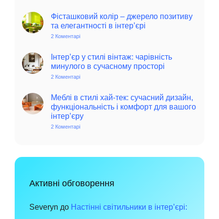
Колоритний
та
автентичний
Фісташковий колір – джерело позитиву
колониальний
та елегантності в інтер’єрі
стиль
в
2 Коментарі
до
інтер’єрі:
Фісташковий
історія,
колір
особливості
–
Інтер’єр у стилі вінтаж: чарівність
та
джерело
минулого в сучасному просторі
поради
позитиву
для
та
2 Коментарі
до
сучасного
елегантності
Інтер’єр
дому
в
у
інтер’єрі
стилі
Меблі в стилі хай-тек: сучасний дизайн,
вінтаж:
функціональність і комфорт для вашого
чарівність
інтер’єру
минулого
в
2 Коментарі
до
сучасному
Меблі
просторі
в
стилі
хай-
тек:
сучасний
дизайн,
функціональність
Активні обговорення
і
комфорт
для
вашого
Severyn
до
Настінні світильники в інтер’єрі:
інтер’єру