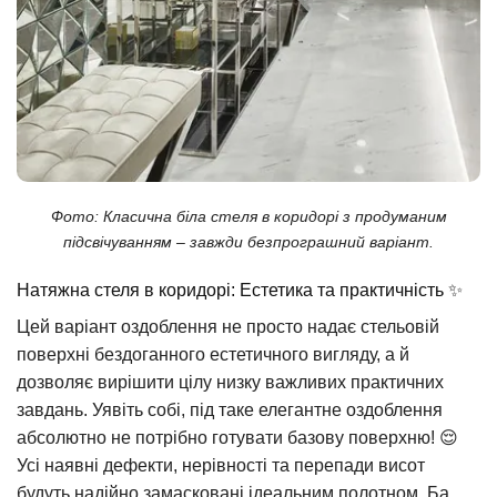
Фото: Класична біла стеля в коридорі з продуманим
підсвічуванням – завжди безпрограшний варіант.
Натяжна стеля в коридорі: Естетика та практичність ✨
Цей варіант оздоблення не просто надає стельовій
поверхні бездоганного естетичного вигляду, а й
дозволяє вирішити цілу низку важливих практичних
завдань. Уявіть собі, під таке елегантне оздоблення
абсолютно не потрібно готувати базову поверхню! 😌
Усі наявні дефекти, нерівності та перепади висот
будуть надійно замасковані ідеальним полотном. Ба