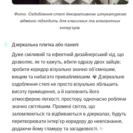
Фото: Оздоблення стелі декоративною штукатуркою
відмінно підходить для класичних та елегантних
інтер’єрів.
Дзеркальна плитка або панелі
Дуже сміливий та ефектний дизайнерський хід, що
дозволяє, як то кажуть, вбити одразу двох зайців:
зробити коридор візуально значно об’ємнішим,
вищим та набагато привабливішим. 💎 Дзеркальне
оздоблення стелі не просто візуально збільшить
висоту приміщення, а й наповнить його
атмосферою легкості, простору, одночасно роблячи
значно світлішим. Промені світла, що
заломлюються та відбиваються в дзеркалах, будуть
перетворювати інтер’єр коридору до невпізнання,
додаючи йому гламуру та загадковості. ✨