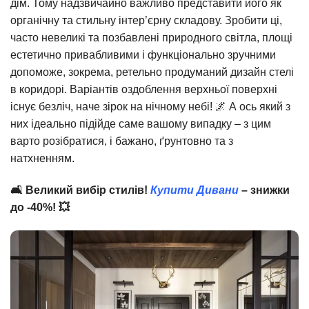
дім. Тому надзвичайно важливо представити його як
органічну та стильну інтер’єрну складову. Зробити ці,
часто невеликі та позбавлені природного світла, площі
естетично привабливими і функціонально зручними
допоможе, зокрема, ретельно продуманий дизайн стелі
в коридорі. Варіантів оздоблення верхньої поверхні
існує безліч, наче зірок на нічному небі! 🌌 А ось який з
них ідеально підійде саме вашому випадку – з цим
варто розібратися, і бажано, ґрунтовно та з
натхненням.
🛋️ Великий вибір стилів!
Купити Дивани
– знижки
до -40%! 💥