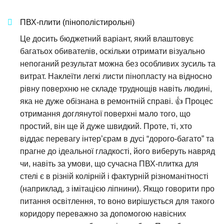
ПВХ-плити (пінополістирольні)
Це досить бюджетний варіант, який влаштовує
багатьох обивателів, оскільки отримати візуально
непоганий результат можна без особливих зусиль та
витрат. Наклеїти легкі листи пінопласту на відносно
рівну поверхню не складе труднощів навіть людині,
яка не дуже обізнана в ремонтній справі. 👍 Процес
отримання доглянутої поверхні мало того, що
простий, він ще й дуже швидкий. Проте, ті, хто
віддає перевагу інтер’єрам в дусі “дорого-багато” та
прагне до ідеальної гладкості, його виберуть навряд
чи, навіть за умови, що сучасна ПВХ-плитка для
стелі є в різній колірній і фактурній різноманітності
(наприклад, з імітацією ліпнини). Якщо говорити про
питання освітлення, то воно вирішується для такого
коридору переважно за допомогою навісних