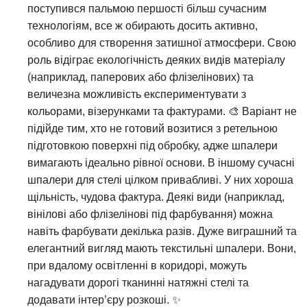
поступився пальмою першості більш сучасним
технологіям, все ж обирають досить активно,
особливо для створення затишної атмосфери. Свою
роль відіграє екологічність деяких видів матеріалу
(наприклад, паперових або флізелінових) та
величезна можливість експериментувати з
кольорами, візерунками та фактурами. 🎨 Варіант не
підійде тим, хто не готовий возитися з ретельною
підготовкою поверхні під обробку, адже шпалери
вимагають ідеально рівної основи. В іншому сучасні
шпалери для стелі цілком привабливі. У них хороша
щільність, чудова фактура. Деякі види (наприклад,
вінілові або флізелінові під фарбування) можна
навіть фарбувати декілька разів. Дуже виграшний та
елегантний вигляд мають текстильні шпалери. Вони,
при вдалому освітленні в коридорі, можуть
нагадувати дорогі тканинні натяжні стелі та
додавати інтер’єру розкоші. ✨