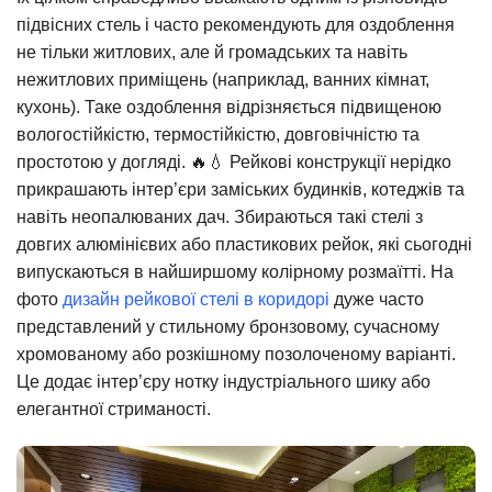
підвісних стель і часто рекомендують для оздоблення
не тільки житлових, але й громадських та навіть
нежитлових приміщень (наприклад, ванних кімнат,
кухонь). Таке оздоблення відрізняється підвищеною
вологостійкістю, термостійкістю, довговічністю та
простотою у догляді. 🔥💧 Рейкові конструкції нерідко
прикрашають інтер’єри заміських будинків, котеджів та
навіть неопалюваних дач. Збираються такі стелі з
довгих алюмінієвих або пластикових рейок, які сьогодні
випускаються в найширшому колірному розмаїтті. На
фото
дизайн рейкової стелі в коридорі
дуже часто
представлений у стильному бронзовому, сучасному
хромованому або розкішному позолоченому варіанті.
Це додає інтер’єру нотку індустріального шику або
елегантної стриманості.