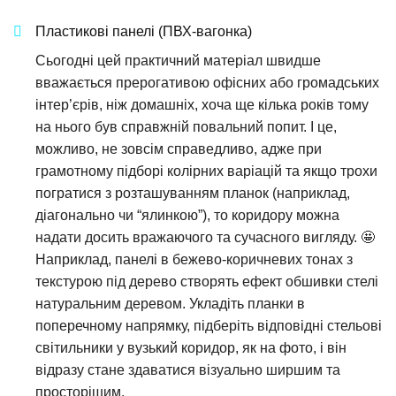
Пластикові панелі (ПВХ-вагонка)
Сьогодні цей практичний матеріал швидше
вважається прерогативою офісних або громадських
інтер’єрів, ніж домашніх, хоча ще кілька років тому
на нього був справжній повальний попит. І це,
можливо, не зовсім справедливо, адже при
грамотному підборі колірних варіацій та якщо трохи
погратися з розташуванням планок (наприклад,
діагонально чи “ялинкою”), то коридору можна
надати досить вражаючого та сучасного вигляду. 🤩
Наприклад, панелі в бежево-коричневих тонах з
текстурою під дерево створять ефект обшивки стелі
натуральним деревом. Укладіть планки в
поперечному напрямку, підберіть відповідні стельові
світильники у вузький коридор, як на фото, і він
відразу стане здаватися візуально ширшим та
просторішим.