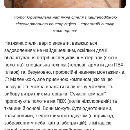
Фото: Оригінальна натяжна стеля з хвилеподібною
гіпсокартонною конструкцією – справжній витвір
мистецтва!
Натяжна стеля, варто визнати, вважається
задоволенням не найдешевшим, оскільки для її
облаштування потрібні специфічні матеріали (якісні
полотна), спеціальна техніка (теплові гармати для ПВХ-
плівок) та, безумовно, професійні навички монтажників.
🧐 Маленькою, але приємною компенсацією за цю
незручність можна вважати величезну можливість
вибору витратних матеріалів. Сучасні компанії
пропонують полотна на ПВХ (полівінілхлоридній) та
тканинній основі. Вони можуть бути однотонними,
кольоровими, з ефектним фотодруком (наприклад,
зображенням неба, квітів, абстракцій), з імітацією