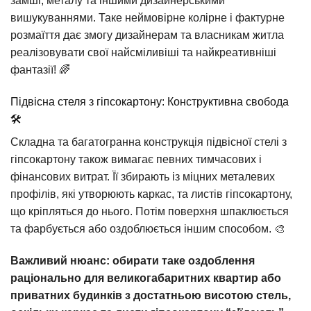
замші, металу та іншими дизайнерськими
вишукуваннями. Таке неймовірне колірне і фактурне
розмаїття дає змогу дизайнерам та власникам житла
реалізовувати свої найсміливіші та найкреативніші
фантазії! 🌈
Підвісна стеля з гіпсокартону: Конструктивна свобода
🛠️
Складна та багатогранна конструкція підвісної стелі з
гіпсокартону також вимагає певних тимчасових і
фінансових витрат. Її збирають із міцних металевих
профілів, які утворюють каркас, та листів гіпсокартону,
що кріпляться до нього. Потім поверхня шпаклюється
та фарбується або оздоблюється іншим способом. 🎨
Важливий нюанс: обирати таке оздоблення
раціонально для великогабаритних квартир або
приватних будинків з достатньою висотою стель,