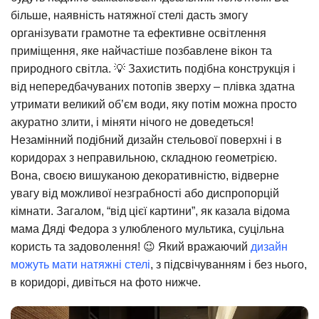
більше, наявність натяжної стелі дасть змогу
організувати грамотне та ефективне освітлення
приміщення, яке найчастіше позбавлене вікон та
природного світла. 💡 Захистить подібна конструкція і
від непередбачуваних потопів зверху – плівка здатна
утримати великий об’єм води, яку потім можна просто
акуратно злити, і міняти нічого не доведеться!
Незамінний подібний дизайн стельової поверхні і в
коридорах з неправильною, складною геометрією.
Вона, своєю вишуканою декоративністю, відверне
увагу від можливої незграбності або диспропорцій
кімнати. Загалом, “від цієї картини”, як казала відома
мама Дяді Федора з улюбленого мультика, суцільна
користь та задоволення! 😉 Який вражаючий
дизайн
можуть мати натяжні стелі
, з підсвічуванням і без нього,
в коридорі, дивіться на фото нижче.