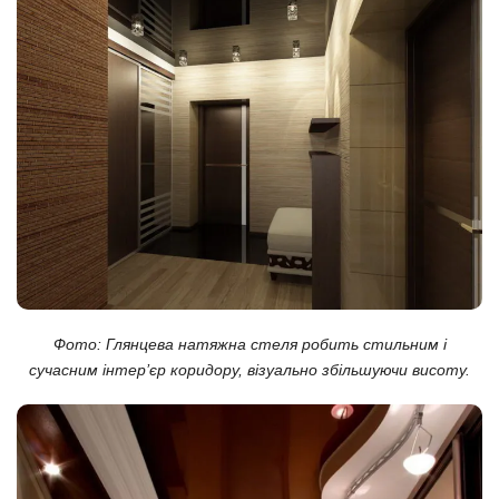
Фото: Глянцева натяжна стеля робить стильним і
сучасним інтер’єр коридору, візуально збільшуючи висоту.