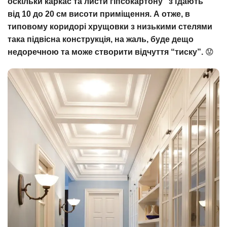
оскільки каркас та листи гіпсокартону “з’їдають”
від 10 до 20 см висоти приміщення. А отже, в
типовому коридорі хрущовки з низькими стелями
така підвісна конструкція, на жаль, буде дещо
недоречною та може створити відчуття “тиску”.
😟