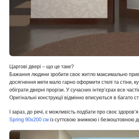
Царгові двері – що це таке?
Бажання людини зробити своє житло максимально прив
досягнення мети мало гарно оформити стелі та стіни, к
обіграти дверні прорізи. У сучасних інтер’єрах все част
Оригінальні конструкції відмінно вписуються в багато ст
І зараз, до речі, є можливість подбати про своє здоров’я
Spring 90х200 см
із суттєвою знижкою і безкоштовною д