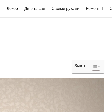
Декор
Двір та сад
Своїми руками
Ремонт
О
Зміст