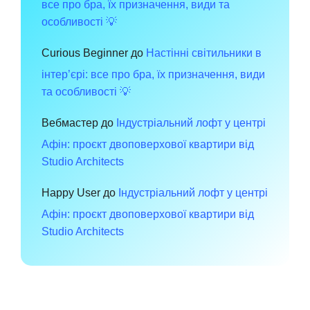
все про бра, їх призначення, види та
особливості 💡
Curious Beginner
до
Настінні світильники в
інтер’єрі: все про бра, їх призначення, види
та особливості 💡
Вебмастер
до
Індустріальний лофт у центрі
Афін: проєкт двоповерхової квартири від
Studio Architects
Happy User
до
Індустріальний лофт у центрі
Афін: проєкт двоповерхової квартири від
Studio Architects