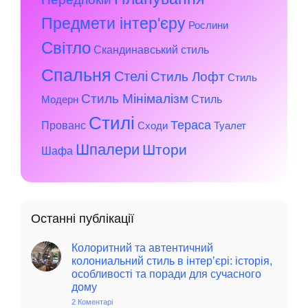
Предмети інтер'єру
Рослини
Світло
Скандинавський стиль
Спальня
Стелі
Стиль Лофт
Стиль
Стиль Мінімалізм
Стиль
Модерн
Стилі
Тераса
Прованс
Сходи
Туалет
Шпалери
Штори
Шафа
Останні публікації
Колоритний та автентичний
колониальний стиль в інтер’єрі: історія,
особливості та поради для сучасного
дому
2 Коментарі
до