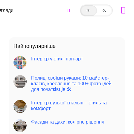
гляди
Найпопулярніше
Інтер’єр у стилі поп-арт
Полиці своїми руками: 10 майстер-
класів, креслення та 100+ фото ідей
для початківців 🛠️
Інтер’єр вузької спальні – стиль та
комфорт
Фасади та дахи: колірне рішення