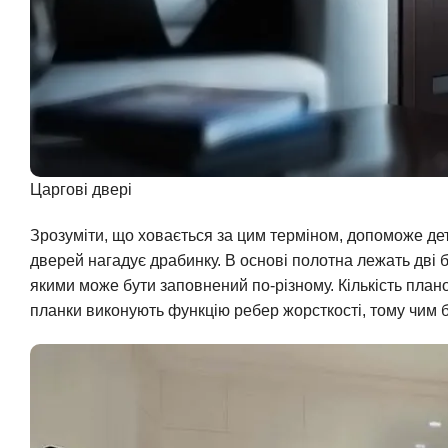
Царгові двері
Зрозуміти, що ховається за цим терміном, допоможе де
дверей нагадує драбинку. В основі полотна лежать дві б
якими може бути заповнений по-різному. Кількість план
планки виконують функцію ребер жорсткості, тому чим б