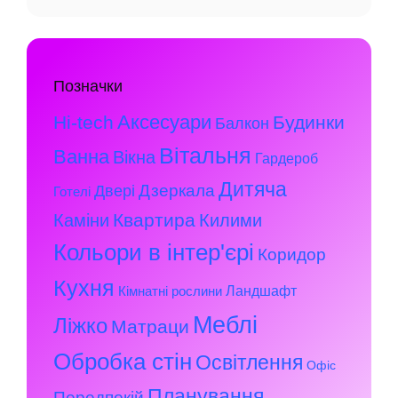
Позначки
Аксесуари
Hi-tech
Будинки
Балкон
Вітальня
Ванна
Вікна
Гардероб
Дитяча
Дзеркала
Двері
Готелі
Квартира
Каміни
Килими
Кольори в інтер'єрі
Коридор
Кухня
Ландшафт
Кімнатні рослини
Меблі
Ліжко
Матраци
Обробка стін
Освітлення
Офіс
Планування
Передпокій