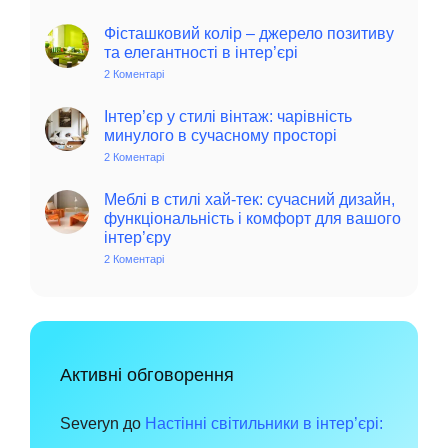
Колоритний
та
автентичний
Фісташковий колір – джерело позитиву
колониальний
та елегантності в інтер’єрі
стиль
в
2 Коментарі
до
інтер’єрі:
Фісташковий
історія,
колір
особливості
–
Інтер’єр у стилі вінтаж: чарівність
та
джерело
минулого в сучасному просторі
поради
позитиву
для
та
2 Коментарі
до
сучасного
елегантності
Інтер’єр
дому
в
у
інтер’єрі
стилі
Меблі в стилі хай-тек: сучасний дизайн,
вінтаж:
функціональність і комфорт для вашого
чарівність
інтер’єру
минулого
в
2 Коментарі
до
сучасному
Меблі
просторі
в
стилі
хай-
тек:
сучасний
дизайн,
функціональність
Активні обговорення
і
комфорт
для
вашого
Severyn
до
Настінні світильники в інтер’єрі:
інтер’єру