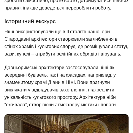
зробити самостійно, проте варто дотримуватися певних
правил, інакше доведеться переробляти роботу.
Історичний екскурс
Ніші використовували ще в II столітті нашої ери.
Стародавні архітектори створювали заглиблення в
стінах храмів і культових споруд, де розміщували статуї,
вази, купелі – атрибути релігійних обрядів і вірувань.
Давньоримські архітектори застосовували ніші як
всередині будівель, так і на фасадах, наприклад, у
знаменитому храмі Діани в Німі. Вони прагнули
викликати у відвідувачів захоплення, підкреслити
унікальність культового простору. Архітектура ніби
“оживала”, створюючи атмосферу містики і поваги.