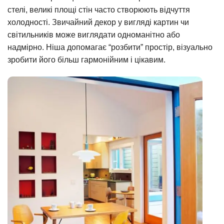
стелі, великі площі стін часто створюють відчуття
холодності. Звичайний декор у вигляді картин чи
світильників може виглядати одноманітно або
надмірно. Ніша допомагає “розбити” простір, візуально
зробити його більш гармонійним і цікавим.