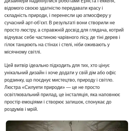
Дизайнери надихнулися роботами Ернста Геккеля,
відомого своєю здатністю передавати красу і
складність природи, і перенесли цю атмосферу у
сучасний арт-об’єкт. В результаті вони створили не
просто люстру, а справжній досвід для глядача, котрий
відчуває себе частиною чарівного лісу, де тіні дерев і
гілок танцюють на стінах і стелі, ніби оживають у
місячному світлі.
Цей витвір ідеально підходить для тих, хто цінує
унікальний дизайн і хоче додати у свій дім або офіс
родзинку, що поєднує мистецтво, природу і світло.
Люстра «Силуети природи» — це не просто
освітлювальний прилад, це інсталяція, яка наповнює
простір емоціями і створює затишок, спонукає до
роздумів і мрій.