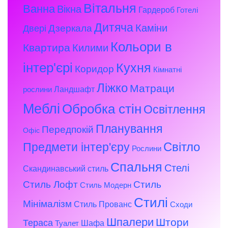
Вітальня
Ванна
Вікна
Гардероб
Готелі
Дитяча
Каміни
Дзеркала
Двері
Кольори в
Квартира
Килими
інтер'єрі
Кухня
Коридор
Кімнатні
Ліжко
Матраци
Ландшафт
рослини
Меблі
Обробка стін
Освітлення
Планування
Передпокій
Офіс
Предмети інтер'єру
Світло
Рослини
Спальня
Стелі
Скандинавський стиль
Стиль Лофт
Стиль
Стиль Модерн
Стилі
Мінімалізм
Стиль Прованс
Сходи
Шпалери
Штори
Тераса
Шафа
Туалет