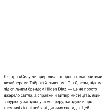
Люстра «Силуети природи», створена талановитими
дизайнерами Тайрою Хільденом і Піо Діасом, відома
під спільним брендом Hilden Diaz, — це не просто
джерело світла, а справжній витвір мистецтва, який
занурює у загадкову атмосферу, нагадуючи про
таємничі лісові пейзажі дитячих спогадів. Цей