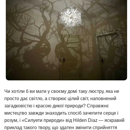
Чи хотіли б ви мати у своєму домі таку люстру, яка не
просто дає світло, а створює цілий світ, наповнений
загадковістю і красою дикої природи? Справжнє
мистецтво завжди знаходить спосіб зачепити серце і
розум, і «Силуети природи» від Hilden Diaz — яскравий
приклад такого твору, що здатен змінити сприйняття