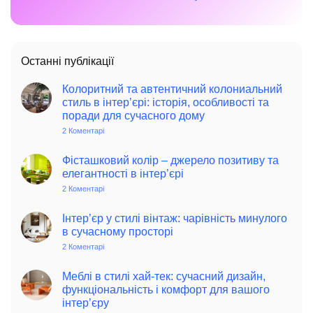
Останні публікації
Колоритний та автентичний колониальний
стиль в інтер’єрі: історія, особливості та
поради для сучасного дому
2 Коментарі
до
Колоритний
та
автентичний
Фісташковий колір – джерело позитиву та
колониальний
елегантності в інтер’єрі
стиль
в
2 Коментарі
до
інтер’єрі:
Фісташковий
історія,
колір
особливості
–
Інтер’єр у стилі вінтаж: чарівність минулого
та
джерело
в сучасному просторі
поради
позитиву
для
та
2 Коментарі
до
сучасного
елегантності
Інтер’єр
дому
в
у
інтер’єрі
стилі
Меблі в стилі хай-тек: сучасний дизайн,
вінтаж:
функціональність і комфорт для вашого
чарівність
інтер’єру
минулого
в