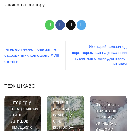
звичного простору.
Як старий велосипед
Інтер’єр тижня: Нова життя
перетворюється на унікальний
старовинних конюшень XVIII
туалетний столик для ванної
століття
кімнати
ТЕЖ ЦІКАВО
Інтер’єр у
Етнічні
Фотообої з
баварському
особливості
природою
стилі:
камінів у
– ключ до
затишок
стилі
затишку у
німецьких
кантрі: 54
вашому