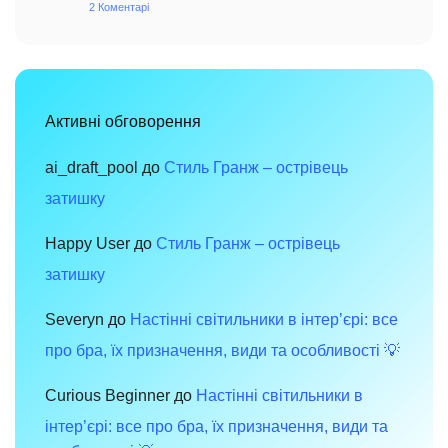
2 Коментарі
до
сучасному
Меблі
просторі
в
стилі
хай-
тек:
сучасний
дизайн,
функціональність
Активні обговорення
і
комфорт
для
вашого
ai_draft_pool
до
Стиль Гранж – острівець
інтер’єру
затишку
Happy User
до
Стиль Гранж – острівець
затишку
Severyn
до
Настінні світильники в інтер’єрі: все
про бра, їх призначення, види та особливості 💡
Curious Beginner
до
Настінні світильники в
інтер’єрі: все про бра, їх призначення, види та