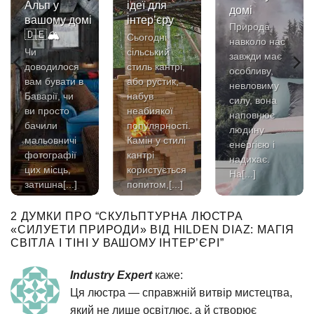
Альп у
ідеї для
домі
вашому домі
інтер’єру
Природа
🇩🇪🏔️
Сьогодні
навколо нас
Чи
сільський
завжди має
доводилося
стиль кантрі,
особливу,
вам бувати в
або рустик,
невловиму
Баварії, чи
набув
силу, вона
ви просто
неабиякої
наповнює
бачили
популярності.
людину
мальовничі
Камін у стилі
енергією і
фотографії
кантрі
надихає.
цих місць,
користується
На[...]
затишна[...]
попитом,[...]
2 ДУМКИ ПРО “
СКУЛЬПТУРНА ЛЮСТРА
«СИЛУЕТИ ПРИРОДИ» ВІД HILDEN DIAZ: МАГІЯ
СВІТЛА І ТІНІ У ВАШОМУ ІНТЕР’ЄРІ
”
Industry Expert
каже:
Ця люстра — справжній витвір мистецтва,
який не лише освітлює, а й створює