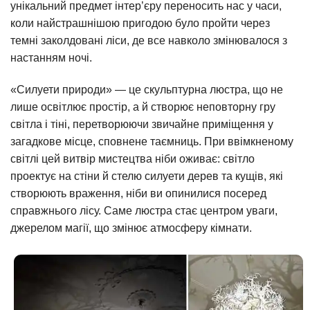
унікальний предмет інтер’єру переносить нас у часи,
коли найстрашнішою пригодою було пройти через
темні заколдовані ліси, де все навколо змінювалося з
настанням ночі.
«Силуети природи» — це скульптурна люстра, що не
лише освітлює простір, а й створює неповторну гру
світла і тіні, перетворюючи звичайне приміщення у
загадкове місце, сповнене таємниць. При ввімкненому
світлі цей витвір мистецтва ніби оживає: світло
проектує на стіни й стелю силуети дерев та кущів, які
створюють враження, ніби ви опинилися посеред
справжнього лісу. Саме люстра стає центром уваги,
джерелом магії, що змінює атмосферу кімнати.