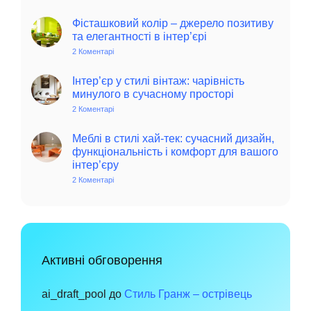
Колоритний
та
автентичний
Фісташковий колір – джерело позитиву
колониальний
та елегантності в інтер’єрі
стиль
в
2 Коментарі
до
інтер’єрі:
Фісташковий
історія,
колір
особливості
–
Інтер’єр у стилі вінтаж: чарівність
та
джерело
минулого в сучасному просторі
поради
позитиву
для
та
2 Коментарі
до
сучасного
елегантності
Інтер’єр
дому
в
у
інтер’єрі
стилі
Меблі в стилі хай-тек: сучасний дизайн,
вінтаж:
функціональність і комфорт для вашого
чарівність
інтер’єру
минулого
в
2 Коментарі
до
сучасному
Меблі
просторі
в
стилі
хай-
тек:
сучасний
дизайн,
функціональність
Активні обговорення
і
комфорт
для
вашого
ai_draft_pool
до
Стиль Гранж – острівець
інтер’єру