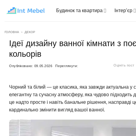
Пропустити
Будинок та квартира
Інтер’єр
ГОЛОВНА
»
ДЕКОР
Ідеї дизайну ванної кімнати з по
кольорів
Оцініть пост
Опубліковано:
09.05.2026
Переглянути:
Чорний та білий — це класика, яка завжди актуальна у с
елегантну та сучасну атмосферу, яка чудово підходить д
це надто просте і навіть банальне рішення, насправді це
кардинально змінити вигляд вашої ванної.