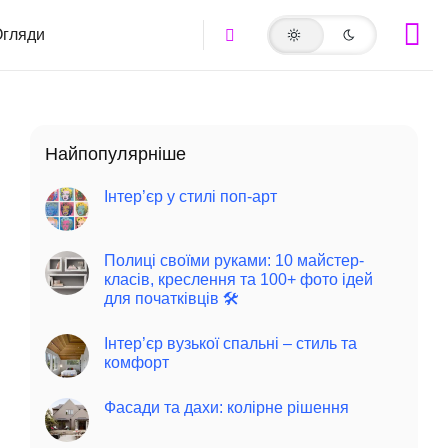
гляди
Найпопулярніше
Інтер’єр у стилі поп-арт
Полиці своїми руками: 10 майстер-
класів, креслення та 100+ фото ідей
для початківців 🛠️
Інтер’єр вузької спальні – стиль та
комфорт
Фасади та дахи: колірне рішення