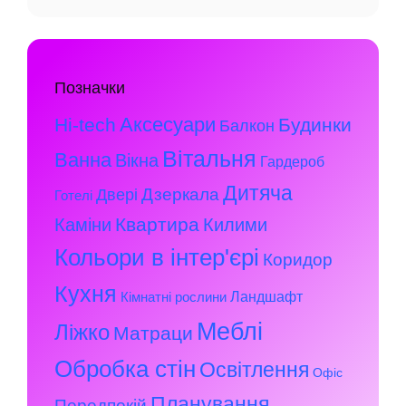
Позначки
Аксесуари
Hi-tech
Будинки
Балкон
Вітальня
Ванна
Вікна
Гардероб
Дитяча
Дзеркала
Двері
Готелі
Квартира
Каміни
Килими
Кольори в інтер'єрі
Коридор
Кухня
Ландшафт
Кімнатні рослини
Меблі
Ліжко
Матраци
Обробка стін
Освітлення
Офіс
Планування
Передпокій