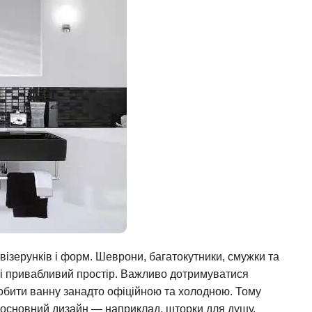
візерунків і форм. Шеврони, багатокутники, смужки та
 і привабливий простір. Важливо дотримуватися
робити ванну занадто офіційною та холодною. Тому
 основний дизайн — наприклад, шторки для душу,