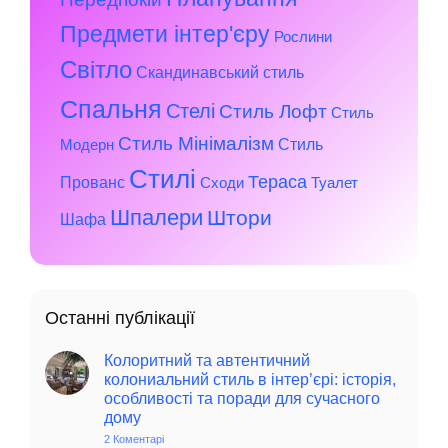
Предмети інтер'єру
Рослини
Світло
Скандинавський стиль
Спальня
Стелі
Стиль Лофт
Стиль
Стиль Мінімалізм
Стиль
Модерн
Стилі
Тераса
Прованс
Сходи
Туалет
Шпалери
Штори
Шафа
Останні публікації
Колоритний та автентичний
колониальний стиль в інтер’єрі: історія,
особливості та поради для сучасного
дому
2 Коментарі
до