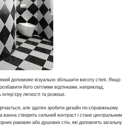
який допоможе візуально збільшити висоту стелі. Якщо
розбавити його світлими відтінками, наприклад,
нтер’єру легкості та розкоші.
трічається, але здатен зробити дизайн по-справжньому
на ванна створить сильний контраст і стане центральним
рних раковин або душових стін, які доповнять загальну