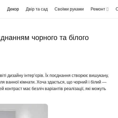
Декор
Двір та сад
Своїми руками
Ремонт
О
єднанням чорного та білого
віті дизайну інтер’єрів. Їх поєднання створює вишукану,
ля ванної кімнати. Хоча здається, що чорний і білий —
й контраст має безліч варіантів реалізації, які можуть