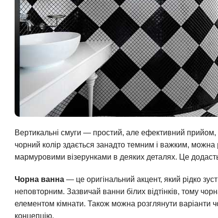
Вертикальні смуги — простий, але ефективний прийом, 
чорний колір здається занадто темним і важким, можна 
мармуровими візерунками в деяких деталях. Це додасть і
Чорна ванна
— це оригінальний акцент, який рідко зус
неповторним. Зазвичай ванни білих відтінків, тому чор
елементом кімнати. Також можна розглянути варіанти чо
концепцію.