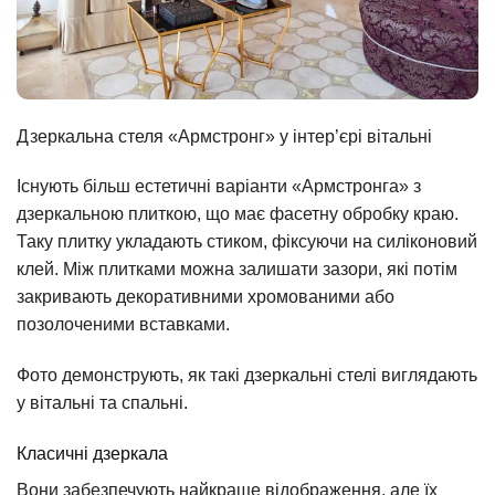
Дзеркальна стеля «Армстронг» у інтер’єрі вітальні
Існують більш естетичні варіанти «Армстронга» з
дзеркальною плиткою, що має фасетну обробку краю.
Таку плитку укладають стиком, фіксуючи на силіконовий
клей. Між плитками можна залишати зазори, які потім
закривають декоративними хромованими або
позолоченими вставками.
Фото демонструють, як такі дзеркальні стелі виглядають
у вітальні та спальні.
Класичні дзеркала
Вони забезпечують найкраще відображення, але їх