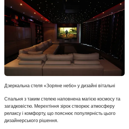
Дзеркальна стеля «Зоряне небо» у дизайні вітальні
Спальня з таким стелею наповнена магією космосу та
загадковістю. Мерехтіння зірок створює атмосферу
релаксу і комфорту, що пояснює популярність цього
дизайнерського рішення.