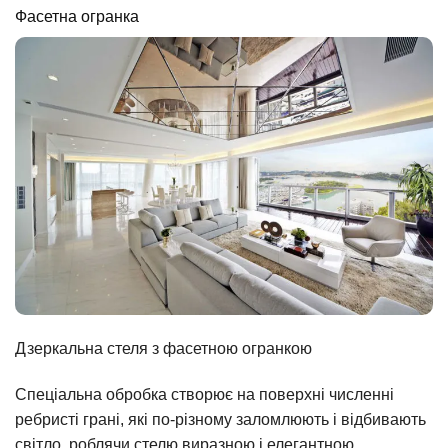
Фасетна огранка
Дзеркальна стеля з фасетною огранкою
Спеціальна обробка створює на поверхні численні
ребристі грані, які по-різному заломлюють і відбивають
світло, роблячи стелю виразною і елегантною.