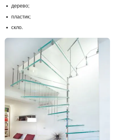
дерево;
пластик;
скло.