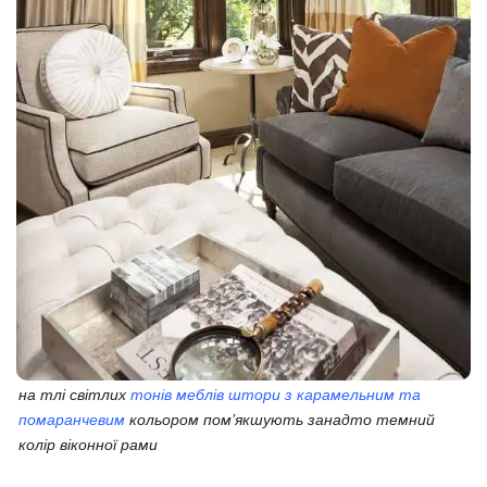
на тлі світлих
тонів меблів штори з карамельним та
помаранчевим
кольором пом’якшують занадто темний
колір віконної рами