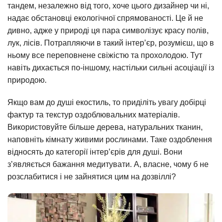
тандем, незалежно від того, хоче цього дизайнер чи ні,
надає обстановці екологічної спрямованості. Це й не
дивно, адже у природі ця пара символізує красу полів,
лук, лісів. Потрапляючи в такий інтер’єр, розумієш, що в
ньому все переповнене свіжістю та прохолодою. Тут
навіть дихається по-іншому, настільки сильні асоціації із
природою.
Якщо вам до душі екостиль, то приділіть увагу добірці
фактур та текстур оздоблювальних матеріалів.
Використовуйте більше дерева, натуральних тканин,
наповніть кімнату живими рослинами. Таке оздоблення
відносять до категорії інтер’єрів для душі. Вони
з’являється бажання медитувати. А, власне, чому б не
розслабитися і не зайнятися цим на дозвіллі?