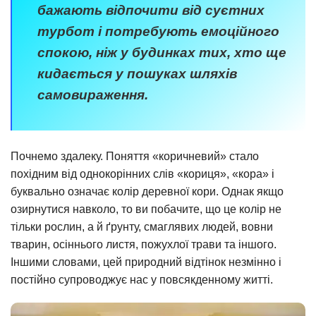
бажають відпочити від суєтних
турбот і потребують емоційного
спокою, ніж у будинках тих, хто ще
кидається у пошуках шляхів
самовираження.
Почнемо здалеку. Поняття «коричневий» стало
похідним від однокорінних слів «кориця», «кора» і
буквально означає колір деревної кори. Однак якщо
озирнутися навколо, то ви побачите, що це колір не
тільки рослин, а й ґрунту, смаглявих людей, вовни
тварин, осіннього листя, пожухлої трави та іншого.
Іншими словами, цей природний відтінок незмінно і
постійно супроводжує нас у повсякденному житті.