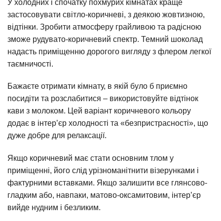
У холодних і спочатку похмурих кімнатах краще
застосовувати світло-коричневі, з деякою жовтизною,
відтінки. Зробити атмосферу грайливою та радісною
зможе рудувато-коричневий спектр. Темний шоколад
надасть приміщенню дорогого вигляду з флером легкої
таємничості.
Бажаєте отримати кімнату, в якій було б приємно
посидіти та розслабитися – використовуйте відтінок
кави з молоком. Цей варіант коричневого кольору
додає в інтер’єр холодності та «безпристрасності», що
дуже добре для релаксації.
Якщо коричневий має стати основним тлом у
приміщенні, його слід урізноманітнити візерунками і
фактурними вставками. Якщо залишити все глянсово-
гладким або, навпаки, матово-оксамитовим, інтер’єр
вийде нудним і безликим.