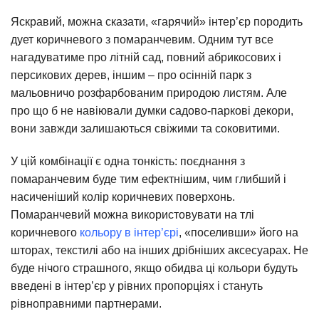
Яскравий, можна сказати, «гарячий» інтер’єр породить
дует коричневого з помаранчевим. Одним тут все
нагадуватиме про літній сад, повний абрикосових і
персикових дерев, іншим – про осінній парк з
мальовничо розфарбованим природою листям. Але
про що б не навіювали думки садово-паркові декори,
вони завжди залишаються свіжими та соковитими.
У цій комбінації є одна тонкість: поєднання з
помаранчевим буде тим ефектнішим, чим глибший і
насиченіший колір коричневих поверхонь.
Помаранчевий можна використовувати на тлі
коричневого
кольору в інтер’єрі
, «поселивши» його на
шторах, текстилі або на інших дрібніших аксесуарах. Не
буде нічого страшного, якщо обидва ці кольори будуть
введені в інтер’єр у рівних пропорціях і стануть
рівноправними партнерами.