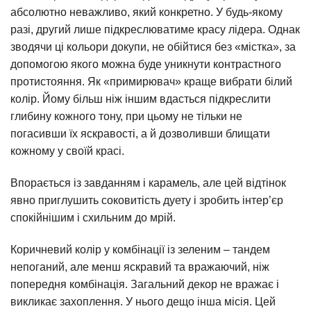
абсолютно неважливо, який конкретно. У будь-якому
разі, другий лише підкреслюватиме красу лідера. Однак
зводячи ці кольори докупи, не обійтися без «містка», за
допомогою якого можна буде уникнути контрастного
протистояння. Як «примирювач» краще вибрати білий
колір. Йому більш ніж іншим вдасться підкреслити
глибину кожного тону, при цьому не тільки не
погасивши їх яскравості, а й дозволивши блищати
кожному у своїй красі.
Впорається із завданням і карамель, але цей відтінок
явно приглушить соковитість дуету і зробить інтер’єр
спокійнішим і схильним до мрій.
Коричневий колір у комбінації із зеленим – тандем
непоганий, але менш яскравий та вражаючий, ніж
попередня комбінація. Загальний декор не вражає і
викликає захоплення. У нього дещо інша місія. Цей