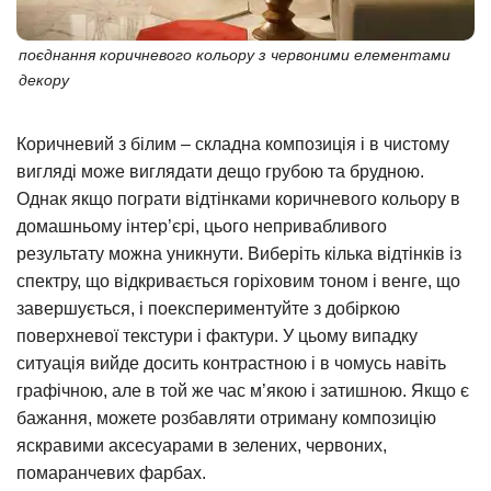
поєднання коричневого кольору з червоними елементами
декору
Коричневий з білим – складна композиція і в чистому
вигляді може виглядати дещо грубою та брудною.
Однак якщо пограти відтінками коричневого кольору в
домашньому інтер’єрі, цього непривабливого
результату можна уникнути. Виберіть кілька відтінків із
спектру, що відкривається горіховим тоном і венге, що
завершується, і поекспериментуйте з добіркою
поверхневої текстури і фактури. У цьому випадку
ситуація вийде досить контрастною і в чомусь навіть
графічною, але в той же час м’якою і затишною. Якщо є
бажання, можете розбавляти отриману композицію
яскравими аксесуарами в зелених, червоних,
помаранчевих фарбах.