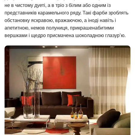
не в чистому дуеті, а в тріо з білим або одним із
представників карамельного ряду. Такі фарби зроблять
обстановку яскравою, вражаючою, а іноді навіть і
апетитною, немов полуниця, прикрашенабитими
вершками і щедро присмачена шоколадною глазур’ю.