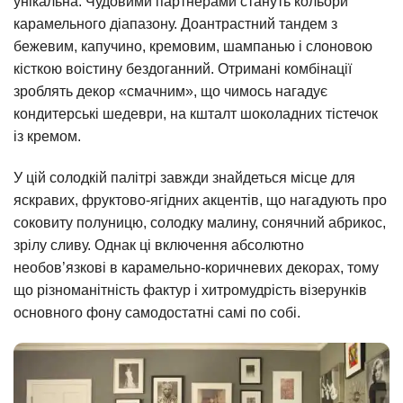
унікальна. Чудовими партнерами стануть кольори
карамельного діапазону. Доантрастний тандем з
бежевим, капучино, кремовим, шампанью і слоновою
кісткою воістину бездоганний. Отримані комбінації
зроблять декор «смачним», що чимось нагадує
кондитерські шедеври, на кшталт шоколадних тістечок
із кремом.
У цій солодкій палітрі завжди знайдеться місце для
яскравих, фруктово-ягідних акцентів, що нагадують про
соковиту полуницю, солодку малину, сонячний абрикос,
зрілу сливу. Однак ці включення абсолютно
необов’язкові в карамельно-коричневих декорах, тому
що різноманітність фактур і хитромудрість візерунків
основного фону самодостатні самі по собі.