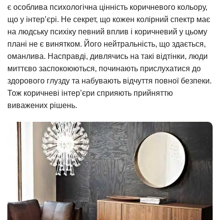
є особлива психологічна цінність коричневого кольору,
що у інтер’єрі. Не секрет, що кожен колірний спектр має
на людську психіку певний вплив і коричневий у цьому
плані не є винятком. Його нейтральність, що здається,
оманлива. Насправді, дивлячись на такі відтінки, люди
миттєво заспокоюються, починають прислухатися до
здорового глузду та набувають відчуття повної безпеки.
Тож коричневі інтер’єри сприяють прийняттю
виважених рішень.