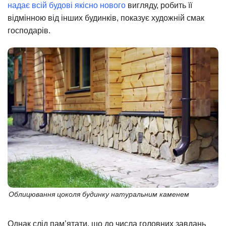
надає всій будові якісно нового
вигляду, робить її
відмінною від інших будинків, показує художній смак
господарів.
Облицювання цоколя будинку натуральним каменем
Однак слід пам’ятати, що до числа головних завдань