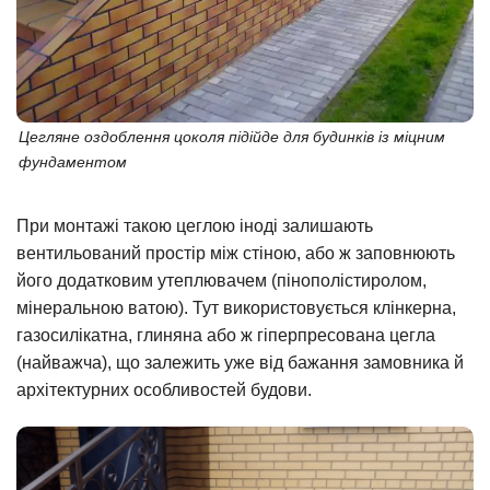
Цегляне оздоблення цоколя підійде для будинків із міцним
фундаментом
При монтажі такою цеглою іноді залишають
вентильований простір між стіною, або ж заповнюють
його додатковим утеплювачем (пінополістиролом,
мінеральною ватою). Тут використовується клінкерна,
газосилікатна, глиняна або ж гіперпресована цегла
(найважча), що залежить уже від бажання замовника й
архітектурних особливостей будови.