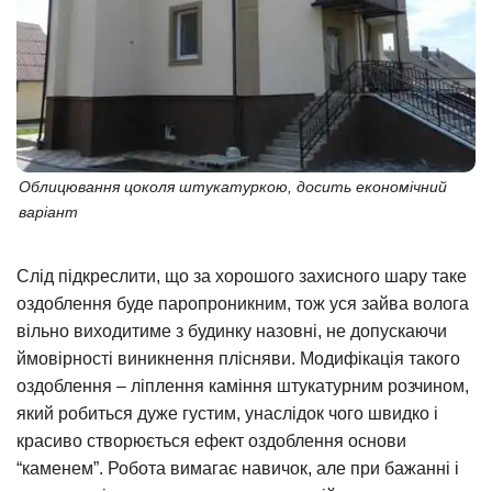
Облицювання цоколя штукатуркою, досить економічний
варіант
Слід підкреслити, що за хорошого захисного шару таке
оздоблення буде паропроникним, тож уся зайва волога
вільно виходитиме з будинку назовні, не допускаючи
ймовірності виникнення плісняви. Модифікація такого
оздоблення – ліплення каміння штукатурним розчином,
який робиться дуже густим, унаслідок чого швидко і
красиво створюється ефект оздоблення основи
“каменем”. Робота вимагає навичок, але при бажанні і