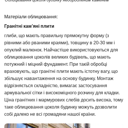
Матеріали облицювання:
Гранітні кам’яні плити
глиби, що мають правильну прямокутну форму (з
рівними або рваними краями), товщину в 20-30 мм і
опуклий малюнок. Найчастіше використовуються для
облицювання цоколів великих будівель, що мають
потужний і міцний фундамент. При такій обробці
враховують, що гранітні плити мають істотну вагу, що
збільшує навантаження на основу будинку. Монтаж
відрізняється складністю, вимагає застосування
армувальної сітки і високоміцного розчину для кладки.
Ціна гранітних і мармурових слебів досить висока, тому
таке облицювання цоколя будинку можуть дозволити
собі далеко не всі громадяни нашої країни.