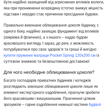
бути надійно захищений від агресивних впливів вологи,
яка при проникненні всередину істотно знижує міцність
підстави і нерідко стає причиною просідання будови.
Правильно виконане облицювання цоколя будинку, з
одного боку, надійно захищає фундамент від впливів
(зокрема й фізичних), а з іншого – надає будові
красивішого вигляду. І зараз, до речі, є можливість
потурбуватися про своє здоров’я та гроші й вигідно
купити пружинні матраци Pocket Spring 120х200 см
із
суттєвою знижкою та безкоштовною доставкою!
Для чого необхідне облицювання цоколя?
Багато господарів приватних будинків і котеджів
розглядають зовнішнє облицювання цоколя лише як
елемент екстер’єрного оздоблення, прагнучи зробити
його красивішим і вишуканішим. Прагнення цілком
зрозуміле – гарне оздоблення нижньої частини
будівлі