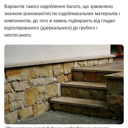
Варіантів такого оздоблення багато, що зумовлено
значною різноманітністю оздоблювальних матеріалів і
компонентів, до того ж камінь підбирають від гладко
відполірованого (дзеркального) до грубого і
неотесаного.
Облицювання цоколя будинку необробленим каменем