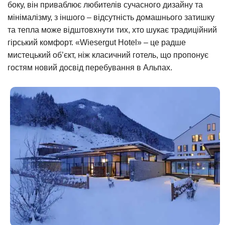
боку, він приваблює любителів сучасного дизайну та
мінімалізму, з іншого – відсутність домашнього затишку
та тепла може відштовхнути тих, хто шукає традиційний
гірський комфорт. «Wiesergut Hotel» – це радше
мистецький об’єкт, ніж класичний готель, що пропонує
гостям новий досвід перебування в Альпах.