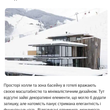
Просторі холли та зона басейну в готелі вражають
своєю масштабністю та мінімалістичним дизайном. Тут
відсутні зайві декоративні елементи, що могло б додати
затишку, але натомість панує стримана елегантність і
функціональність. Відвідувачі отримують можливість