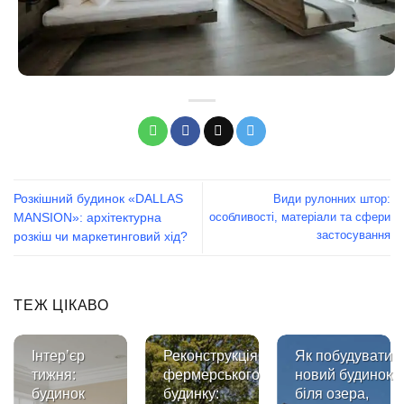
Розкішний будинок «DALLAS
Види рулонних штор:
особливості, матеріали та сфери
MANSION»: архітектурна
застосування
розкіш чи маркетинговий хід?
ТЕЖ ЦІКАВО
Інтер’єр
Реконструкція
Як побудувати
тижня:
фермерського
новий будинок
будинок
будинку:
біля озера,