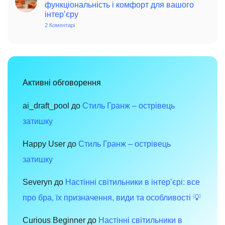
вінтаж:
функціональність і комфорт для вашого
чарівність
інтер’єру
минулого
в
2 Коментарі
до
сучасному
Меблі
просторі
в
стилі
хай-
тек:
сучасний
дизайн,
функціональність
Активні обговорення
і
комфорт
для
вашого
ai_draft_pool
до
Стиль Гранж – острівець
інтер’єру
затишку
Happy User
до
Стиль Гранж – острівець
затишку
Severyn
до
Настінні світильники в інтер’єрі: все
про бра, їх призначення, види та особливості 💡
Curious Beginner
до
Настінні світильники в