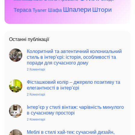
Шпалери
Штори
Тераса
Шафа
Туалет
Останні публікації
Колоритний та автентичний колониальний
стиль в інтер’єрі: історія, особливості та
поради для сучасного дому
2 Коментарі
до
Колоритний
та
автентичний
Фісташковий колір – джерело позитиву та
колониальний
елегантності в інтер’єрі
стиль
в
2 Коментарі
до
інтер’єрі:
Фісташковий
історія,
колір
особливості
–
Інтер’єр у стилі вінтаж: чарівність минулого
та
джерело
в сучасному просторі
поради
позитиву
для
та
2 Коментарі
до
сучасного
елегантності
Інтер’єр
дому
в
у
інтер’єрі
стилі
Меблі в стилі хай-тек: сучасний дизайн,