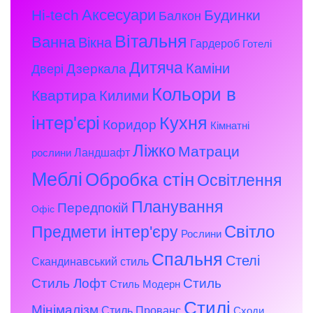
Аксесуари
Hi-tech
Будинки
Балкон
Вітальня
Ванна
Вікна
Гардероб
Готелі
Дитяча
Каміни
Дзеркала
Двері
Кольори в
Квартира
Килими
інтер'єрі
Кухня
Коридор
Кімнатні
Ліжко
Матраци
Ландшафт
рослини
Меблі
Обробка стін
Освітлення
Планування
Передпокій
Офіс
Предмети інтер'єру
Світло
Рослини
Спальня
Стелі
Скандинавський стиль
Стиль Лофт
Стиль
Стиль Модерн
Стилі
Мінімалізм
Стиль Прованс
Сходи