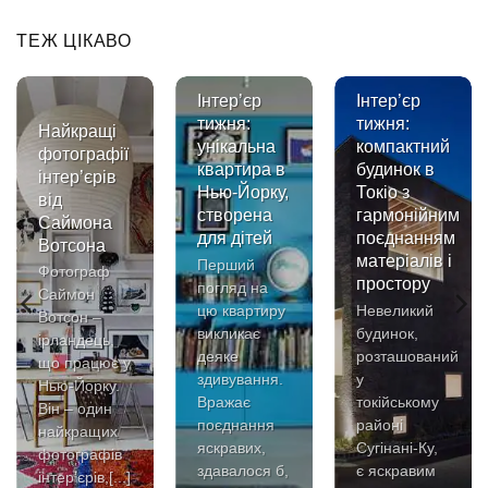
ТЕЖ ЦІКАВО
Інтер’єр
Інтер’єр
тижня:
тижня:
Найкращі
унікальна
компактний
фотографії
квартира в
будинок в
інтер’єрів
Нью-Йорку,
Токіо з
від
створена
гармонійним
Саймона
для дітей
поєднанням
Вотсона
матеріалів і
Перший
Фотограф
простору
погляд на
Саймон
цю квартиру
Невеликий
Вотсон –
викликає
будинок,
ірландець,
деяке
розташований
що працює у
здивування.
у
Нью-Йорку.
Вражає
токійському
Він – один
поєднання
районі
найкращих
яскравих,
Сугінані-Ку,
фотографів
здавалося б,
є яскравим
інтер’єрів,[...]