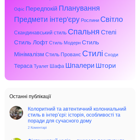
Планування
Передпокій
Офіс
Предмети інтер'єру
Світло
Рослини
Спальня
Стелі
Скандинавський стиль
Стиль Лофт
Стиль
Стиль Модерн
Стилі
Мінімалізм
Стиль Прованс
Сходи
Шпалери
Штори
Тераса
Шафа
Туалет
Останні публікації
Колоритний та автентичний колониальний
стиль в інтер’єрі: історія, особливості та
поради для сучасного дому
2 Коментарі
до
Колоритний
та
автентичний