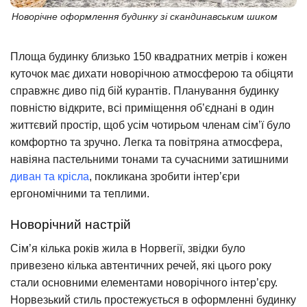
Новорічне оформлення будинку зі скандинавським шиком
Площа будинку близько 150 квадратних метрів і кожен
куточок має дихати новорічною атмосферою та обіцяти
справжнє диво під бій курантів. Планування будинку
повністю відкрите, всі приміщення об’єднані в один
життєвий простір, щоб усім чотирьом членам сім’ї було
комфортно та зручно. Легка та повітряна атмосфера,
навіяна пастельними тонами та сучасними затишними
диван та крісла
, покликана зробити інтер’єри
ергономічними та теплими.
Новорічний настрій
Сім’я кілька років жила в Норвегії, звідки було
привезено кілька автентичних речей, які цього року
стали основними елементами новорічного інтер’єру.
Норвезький стиль простежується в оформленні будинку