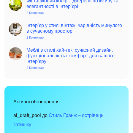
Фісташковий колір – джерело позитиву та
колониальний
елегантності в інтер’єрі
стиль
в
2 Коментарі
до
інтер’єрі:
Фісташковий
історія,
колір
особливості
–
Інтер’єр у стилі вінтаж: чарівність минулого
та
джерело
в сучасному просторі
поради
позитиву
для
та
2 Коментарі
до
сучасного
елегантності
Інтер’єр
дому
в
у
інтер’єрі
стилі
Меблі в стилі хай-тек: сучасний дизайн,
вінтаж:
функціональність і комфорт для вашого
чарівність
інтер’єру
минулого
в
2 Коментарі
до
сучасному
Меблі
просторі
в
стилі
хай-
тек:
сучасний
дизайн,
функціональність
Активні обговорення
і
комфорт
для
вашого
ai_draft_pool
до
Стиль Гранж – острівець
інтер’єру
затишку