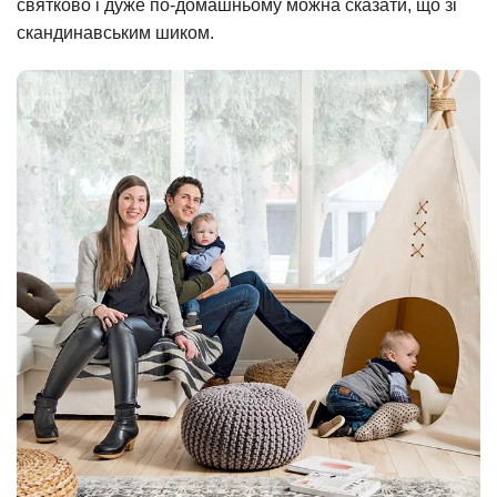
святково і дуже по-домашньому можна сказати, що зі
скандинавським шиком.