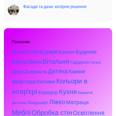
Фасади та дахи: колірне рішення
Позначки
Аксесуари
Hi-tech
Будинки
Балкон
Вітальня
Ванна
Вікна
Гардероб
Готелі
Дитяча
Каміни
Дзеркала
Двері
Кольори в
Квартира
Килими
інтер'єрі
Кухня
Коридор
Кімнатні
Ліжко
Матраци
Ландшафт
рослини
Меблі
Обробка стін
Освітлення