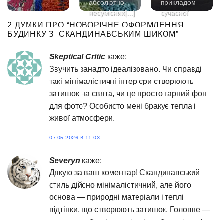
абсолютно
прикладом
несумісних[...]
сучасної
японської
2 ДУМКИ ПРО “
НОВОРІЧНЕ ОФОРМЛЕННЯ
-
архітектури,
БУДИНКУ ЗІ СКАНДИНАВСЬКИМ ШИКОМ
”
що
поєднує[...]
Skeptical Critic
каже:
Звучить занадто ідеалізовано. Чи справді
такі мінімалістичні інтер’єри створюють
затишок на свята, чи це просто гарний фон
для фото? Особисто мені бракує тепла і
живої атмосфери.
07.05.2026 В 11:03
Severyn
каже:
Дякую за ваш коментар! Скандинавський
стиль дійсно мінімалістичний, але його
основа — природні матеріали і теплі
відтінки, що створюють затишок. Головне —