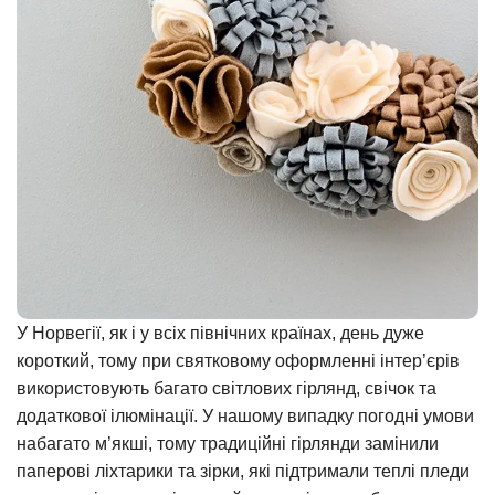
У Норвегії, як і у всіх північних країнах, день дуже
короткий, тому при святковому оформленні інтер’єрів
використовують багато світлових гірлянд, свічок та
додаткової ілюмінації. У нашому випадку погодні умови
набагато м’якші, тому традиційні гірлянди замінили
паперові ліхтарики та зірки, які підтримали теплі пледи