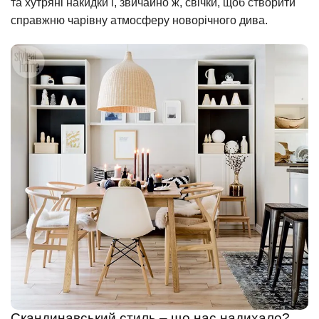
та хутряні накидки і, звичайно ж, свічки, щоб створити
справжню чарівну атмосферу новорічного дива.
Скандинавський стиль – що нас надихало?