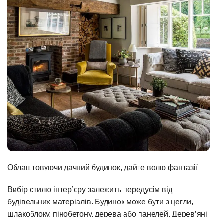
Облаштовуючи дачний будинок, дайте волю фантазії
Вибір стилю інтер’єру залежить передусім від
будівельних матеріалів. Будинок може бути з цегли,
шлакоблоку, пінобетону, дерева або панелей. Дерев’яні