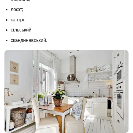
лофт;
кантрі;
сільський;
скандинавський.