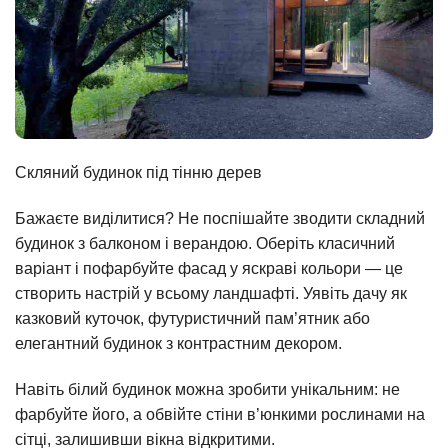
Скляний будинок під тінню дерев
Бажаєте виділитися? Не поспішайте зводити складний
будинок з балконом і верандою. Оберіть класичний
варіант і пофарбуйте фасад у яскраві кольори — це
створить настрій у всьому ландшафті. Уявіть дачу як
казковий куточок, футуристичний пам’ятник або
елегантний будинок з контрастним декором.
Навіть білий будинок можна зробити унікальним: не
фарбуйте його, а обвійте стіни в’юнкими рослинами на
сітці, залишивши вікна відкритими.