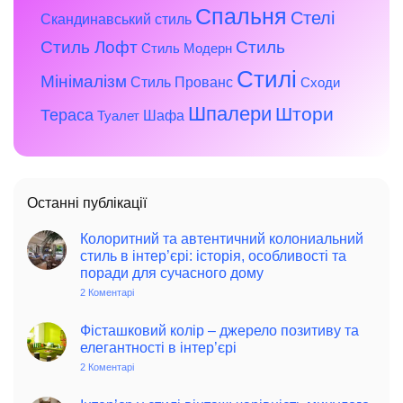
Спальня
Стелі
Скандинавський стиль
Стиль Лофт
Стиль
Стиль Модерн
Стилі
Мінімалізм
Стиль Прованс
Сходи
Шпалери
Штори
Тераса
Шафа
Туалет
Останні публікації
Колоритний та автентичний колониальний
стиль в інтер’єрі: історія, особливості та
поради для сучасного дому
2 Коментарі
до
Колоритний
та
автентичний
Фісташковий колір – джерело позитиву та
колониальний
елегантності в інтер’єрі
стиль
в
2 Коментарі
до
інтер’єрі:
Фісташковий
історія,
колір
особливості
–