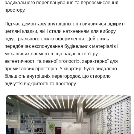
радикального перепланування та переосмислення
простору.
Під час демонтажу внутрішніх стін виявилися відкриті
цегляні кладки, які і стали натхненням для вибору
індустріального стилю оформлення. Цей стиль
передбачає експонування будівельних матеріалів і
механічних елементів, що надає інтер’єру
автентичності та певної «голості», характерної для
промислових просторів. У квартирі було видалено
більшість внутрішніх перегородок, що створило
відчуття відкритості та простору.