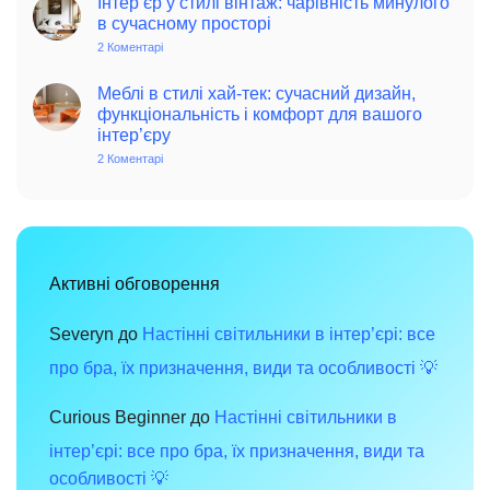
Інтер’єр у стилі вінтаж: чарівність минулого
та
джерело
в сучасному просторі
поради
позитиву
для
та
2 Коментарі
до
сучасного
елегантності
Інтер’єр
дому
в
у
інтер’єрі
стилі
Меблі в стилі хай-тек: сучасний дизайн,
вінтаж:
функціональність і комфорт для вашого
чарівність
інтер’єру
минулого
в
2 Коментарі
до
сучасному
Меблі
просторі
в
стилі
хай-
тек:
сучасний
дизайн,
функціональність
Активні обговорення
і
комфорт
для
вашого
Severyn
до
Настінні світильники в інтер’єрі: все
інтер’єру
про бра, їх призначення, види та особливості 💡
Curious Beginner
до
Настінні світильники в
інтер’єрі: все про бра, їх призначення, види та
особливості 💡