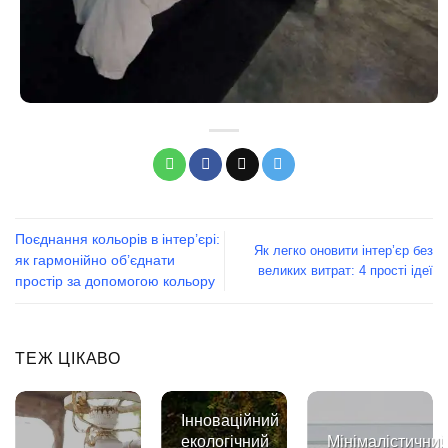
Поєднання кольорів в інтер’єрі:
Як легко оновити інтер’єр без
як гармонійно об’єднати
великих витрат: 4 прості ідеї
простір за допомогою кольору
ТЕЖ ЦІКАВО
Інноваційний
екологічний
Мінімалістични