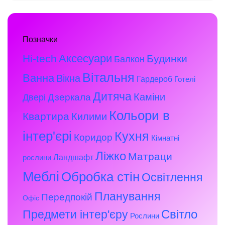
Позначки
Аксесуари
Hi-tech
Будинки
Балкон
Вітальня
Ванна
Вікна
Гардероб
Готелі
Дитяча
Каміни
Дзеркала
Двері
Кольори в
Квартира
Килими
інтер'єрі
Кухня
Коридор
Кімнатні
Ліжко
Матраци
Ландшафт
рослини
Меблі
Обробка стін
Освітлення
Планування
Передпокій
Офіс
Предмети інтер'єру
Світло
Рослини