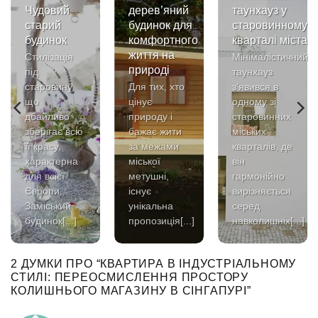
Чудовий
дерев’яний
таунхауз у
старий
будинок для
старовинному
будинок
комфортного
кварталі міста
життя на
Стилізація
Мінімалістичний
природі
під
таунхауз
старовину,
Для тих, хто
з’явився в
що
цінує
одному зі
дбайливо
природу і
старовинних
зберігає всю
бажає жити
міських
її красу,
за межами
кварталів, де
характерна
міської
він
для всієї
метушні,
гармонійно
Європи.
існує
вирізняється
Заміський
унікальна
серед
будинок[...]
пропозиція[...]
навколишніх[...]
2 ДУМКИ ПРО “
КВАРТИРА В ІНДУСТРІАЛЬНОМУ
СТИЛІ: ПЕРЕОСМИСЛЕННЯ ПРОСТОРУ
КОЛИШНЬОГО МАГАЗИНУ В СІНГАПУРІ
”