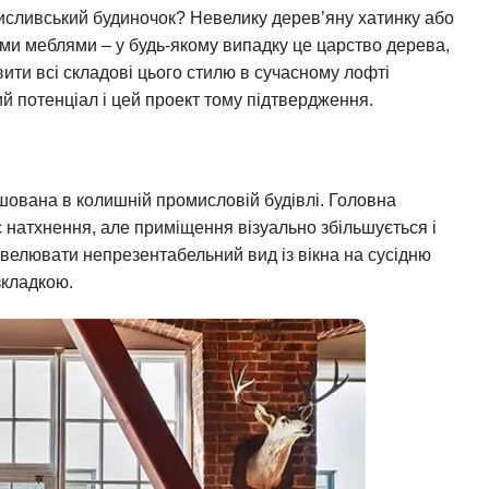
исливський будиночок? Невелику дерев’яну хатинку або
ими меблями – у будь-якому випадку це царство дерева,
ити всі складові цього стилю в сучасному лофті
 потенціал і цей проект тому підтвердження.
ашована в колишній промисловій будівлі. Головна
ає натхнення, але приміщення візуально збільшується і
велювати непрезентабельний вид із вікна на сусідню
зкладкою.