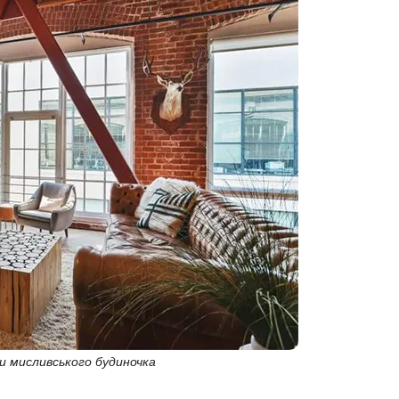
и мисливського будиночка