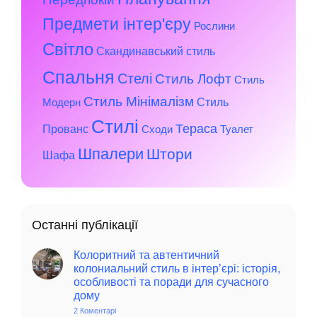
Предмети інтер'єру
Рослини
Світло
Скандинавський стиль
Спальня
Стелі
Стиль Лофт
Стиль
Стиль Мінімалізм
Стиль
Модерн
Стилі
Тераса
Прованс
Сходи
Туалет
Шпалери
Штори
Шафа
Останні публікації
Колоритний та автентичний
колониальний стиль в інтер’єрі: історія,
особливості та поради для сучасного
дому
2 Коментарі
до