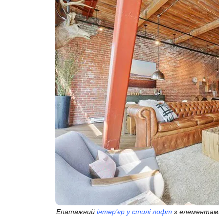
Епатажний
інтер’єр у стилі лофт
з елементами