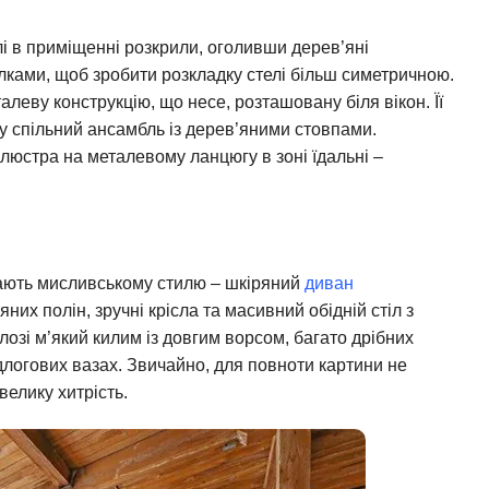
і в приміщенні розкрили, оголивши дерев’яні
лками, щоб зробити розкладку стелі більш симетричною.
леву конструкцію, що несе, розташовану біля вікон. Її
у спільний ансамбль із дерев’яними стовпами.
 люстра на металевому ланцюгу в зоні їдальні –
ідають мисливському стилю – шкіряний
диван
их полін, зручні крісла та масивний обідній стіл з
лозі м’який килим із довгим ворсом, багато дрібних
підлогових вазах. Звичайно, для повноти картини не
велику хитрість.