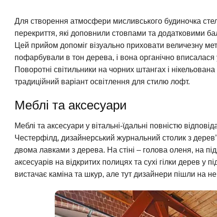
Для створення атмосфери мисливського будиночка стел
перекриття, які доповнили стовпами та додатковими ба
Цей прийом допоміг візуально приховати величезну мета
пофарбували в тон дерева, і вона органічно вписалася 
Поворотні світильники на чорних штангах і нікельована
традиційний варіант освітлення для стилю лофт.
Меблі та аксесуари
Меблі та аксесуари у вітальні-їдальні повністю відпов
Честерфілд, дизайнерський журнальний столик з дерев’ян
двома лавками з дерева. На стіні – голова оленя, на під
аксесуарів на відкритих полицях та сухі гілки дерев у 
вистачає каміна та шкур, але тут дизайнери пішли на не