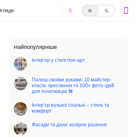
гляди
Найпопулярніше
Інтер’єр у стилі поп-арт
Полиці своїми руками: 10 майстер-
класів, креслення та 100+ фото ідей
для початківців 🛠️
Інтер’єр вузької спальні – стиль та
комфорт
Фасади та дахи: колірне рішення