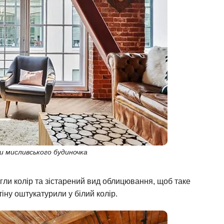
и мисливського будиночка
гли колір та зістарений вид облицювання, щоб таке
іну оштукатурили у білий колір.