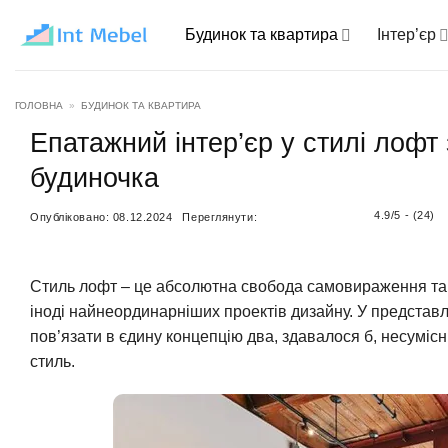
Пропустити
Будинок та квартира
Інтер’єр
ГОЛОВНА
»
БУДИНОК ТА КВАРТИРА
Епатажний інтер’єр у стилі лоф
будиночка
4.9/5 - (24)
Опубліковано:
08.12.2024
Переглянути:
Стиль лофт – це абсолютна свобода самовираження та м
іноді найнеординарніших проектів дизайну. У представ
пов’язати в єдину концепцію два, здавалося б, несуміс
стиль.