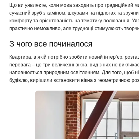
Що ви уявляєте, коли мова заходить про традиційний м
сучасний зруб з каміном, шкурами на підлогах та зручн
комфорту та орієнтованість на тематику полювання. Уяв
практично неможливо, але труднощі стимулюють творчий
З чого все починалося
Квартира, в якій потрібно зробити новий інтер’єр, розт
перевага – це три величезні вікна, вид з них не виклик
наповнюється природним освітленням. Для того, щоб ні
будівлю, вирішили встановити вікна з геометричною ро