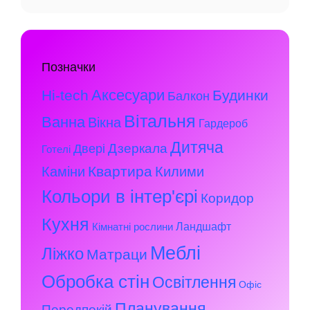
Позначки
Аксесуари
Hi-tech
Будинки
Балкон
Вітальня
Ванна
Вікна
Гардероб
Дитяча
Дзеркала
Двері
Готелі
Квартира
Каміни
Килими
Кольори в інтер'єрі
Коридор
Кухня
Ландшафт
Кімнатні рослини
Меблі
Ліжко
Матраци
Обробка стін
Освітлення
Офіс
Планування
Передпокій