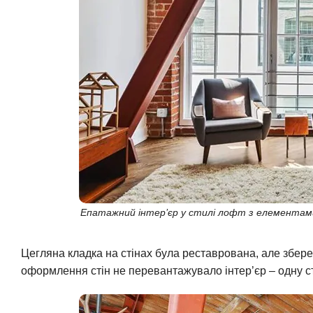
Епатажний інтер’єр у стилі лофт з елементам
Цегляна кладка на стінах була реставрована, але збере
оформлення стін не перевантажувало інтер’єр – одну ст