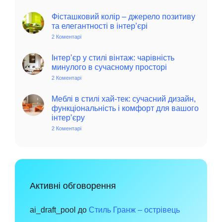
Колоритний
та
автентичний
Фісташковий колір – джерело позитиву
колониальний
та елегантності в інтер’єрі
стиль
в
2 Коментарі
до
інтер’єрі:
Фісташковий
історія,
колір
особливості
–
Інтер’єр у стилі вінтаж: чарівність
та
джерело
минулого в сучасному просторі
поради
позитиву
для
та
2 Коментарі
до
сучасного
елегантності
Інтер’єр
дому
в
у
інтер’єрі
стилі
Меблі в стилі хай-тек: сучасний дизайн,
вінтаж:
функціональність і комфорт для вашого
чарівність
інтер’єру
минулого
в
2 Коментарі
до
сучасному
Меблі
просторі
в
стилі
хай-
тек:
сучасний
дизайн,
функціональність
Активні обговорення
і
комфорт
для
вашого
ai_draft_pool
до
Стиль Гранж – острівець
інтер’єру