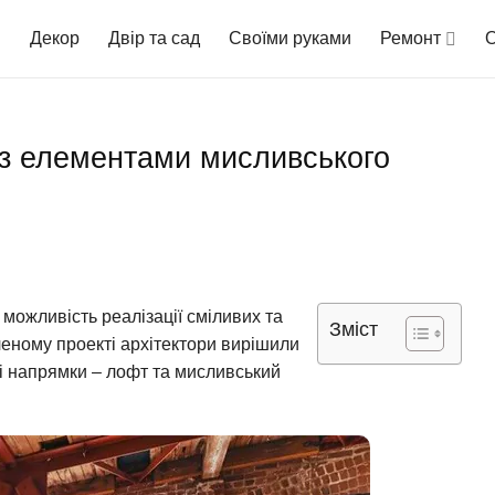
Декор
Двір та сад
Своїми руками
Ремонт
О
т з елементами мисливського
ожливість реалізації сміливих та
Зміст
леному проекті архітектори вирішили
ні напрямки – лофт та мисливський