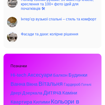
креслення та 100+ фото ідей для
початківців 🛠️
Інтер’єр вузької спальні – стиль та комфорт
Фасади та дахи: колірне рішення
Позначки
Аксесуари
Hi-tech
Будинки
Балкон
Вітальня
Ванна
Вікна
Гардероб
Готелі
Дитяча
Каміни
Дзеркала
Двері
Кольори в
Квартира
Килими