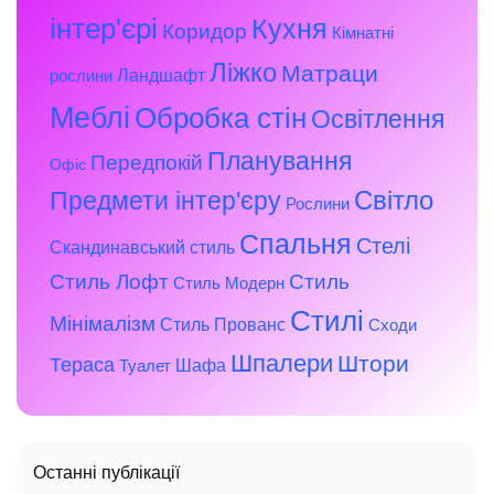
інтер'єрі
Кухня
Коридор
Кімнатні
Ліжко
Матраци
Ландшафт
рослини
Меблі
Обробка стін
Освітлення
Планування
Передпокій
Офіс
Предмети інтер'єру
Світло
Рослини
Спальня
Стелі
Скандинавський стиль
Стиль Лофт
Стиль
Стиль Модерн
Стилі
Мінімалізм
Стиль Прованс
Сходи
Шпалери
Штори
Тераса
Шафа
Туалет
Останні публікації