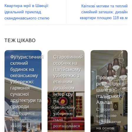
Квартира мрії в Швеції:
Квіткові мотиви та теплий
сімейний затишок: дизайн
ідеальний приклад
квартири площею 118 кв.м
скандинавського стилю
ТЕЖ ЦІКАВО
Футуристичний
Старовинний
скляний
особняк на
будинок на
італійському
океанському
узбережжі з
Проект
узбережжі:
етнічним
реконструкції
гармонія
дизайном
шале в
сучасної
інтер’єру
італійських
архітектури та
На
Альпах
природи
скелястому
Створити
Цей будинок
узбережжі
щось нове
справді
Італії
та вражаюче
захоплює
розташувався
на основі