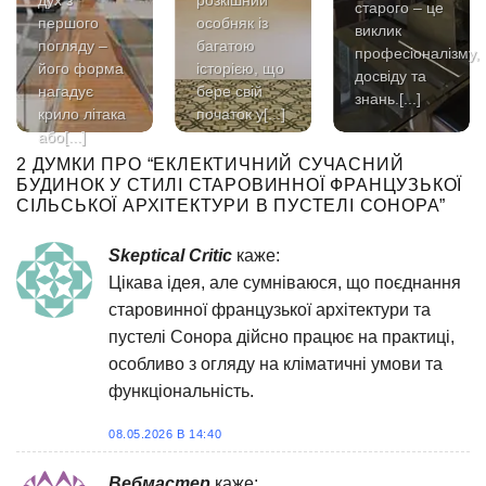
дух з
розкішний
старого – це
першого
особняк із
виклик
погляду –
багатою
професіоналізму,
його форма
історією, що
досвіду та
нагадує
бере свій
знань.[...]
крило літака
початок у[...]
або[...]
2 ДУМКИ ПРО “
ЕКЛЕКТИЧНИЙ СУЧАСНИЙ
БУДИНОК У СТИЛІ СТАРОВИННОЇ ФРАНЦУЗЬКОЇ
СІЛЬСЬКОЇ АРХІТЕКТУРИ В ПУСТЕЛІ СОНОРА
”
Skeptical Critic
каже:
Цікава ідея, але сумніваюся, що поєднання
старовинної французької архітектури та
пустелі Сонора дійсно працює на практиці,
особливо з огляду на кліматичні умови та
функціональність.
08.05.2026 В 14:40
Вебмастер
каже: