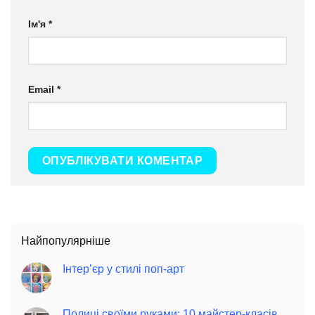
Ім'я
*
Email
*
Найпопулярніше
Інтер’єр у стилі поп-арт
Полиці своїми руками: 10 майстер-класів,