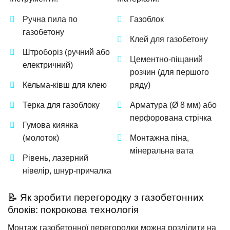
Ручна пила по
Газоблок
газобетону
Клей для газобетону
Штроборіз (ручний або
Цементно-піщаний
електричний)
розчин (для першого
Кельма-ківш для клею
ряду)
Терка для газоблоку
Арматура (Ø 8 мм) або
перфорована стрічка
Гумова киянка
(молоток)
Монтажна піна,
мінеральна вата
Рівень, лазерний
нівелір, шнур-причалка
📝 Як зробити перегородку з газобетонних
блоків: покрокова технологія
Монтаж газобетонної перегородки можна розділити на