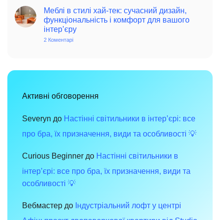
у
інтер’єрі
стилі
Меблі в стилі хай-тек: сучасний дизайн,
вінтаж:
функціональність і комфорт для вашого
чарівність
інтер’єру
минулого
в
2 Коментарі
до
сучасному
Меблі
просторі
в
стилі
хай-
тек:
сучасний
дизайн,
функціональність
Активні обговорення
і
комфорт
для
вашого
Severyn
до
Настінні світильники в інтер’єрі: все
інтер’єру
про бра, їх призначення, види та особливості 💡
Curious Beginner
до
Настінні світильники в
інтер’єрі: все про бра, їх призначення, види та
особливості 💡
Вебмастер
до
Індустріальний лофт у центрі