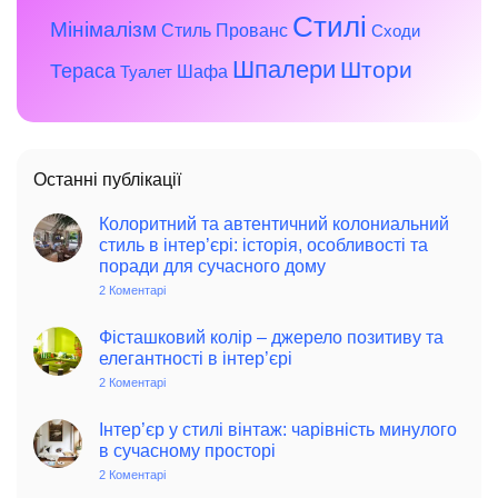
Стилі
Мінімалізм
Стиль Прованс
Сходи
Шпалери
Штори
Тераса
Шафа
Туалет
Останні публікації
Колоритний та автентичний колониальний
стиль в інтер’єрі: історія, особливості та
поради для сучасного дому
2 Коментарі
до
Колоритний
та
автентичний
Фісташковий колір – джерело позитиву та
колониальний
елегантності в інтер’єрі
стиль
в
2 Коментарі
до
інтер’єрі:
Фісташковий
історія,
колір
особливості
–
Інтер’єр у стилі вінтаж: чарівність минулого
та
джерело
в сучасному просторі
поради
позитиву
для
та
2 Коментарі
до
сучасного
елегантності
Інтер’єр
дому
в