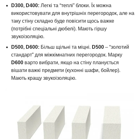
D300, D400:
Легкі та “теплі” блоки. Їх можна
використовувати для внутрішніх перегородок, але на
таку стіну складно буде повісити щось важке
(потрібні спеціальні дюбелі). Мають гіршу
звукоізоляцію.
D500, D600:
Більш щільні та міцні.
D500
– “золотий
стандарт” для міжкімнатних перегородок. Марку
D600
варто вибрати, якщо на стіну планується
вішати важкі предмети (кухонні шафи, бойлер).
Мають кращу звукоізоляцію.