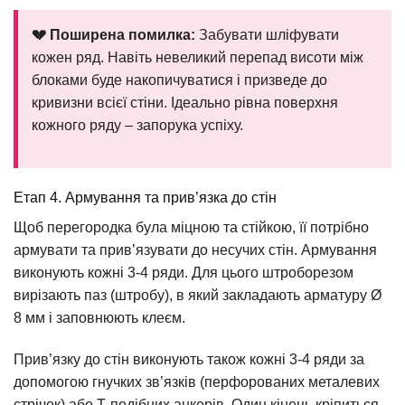
💔 Поширена помилка:
Забувати шліфувати
кожен ряд. Навіть невеликий перепад висоти між
блоками буде накопичуватися і призведе до
кривизни всієї стіни. Ідеально рівна поверхня
кожного ряду – запорука успіху.
Етап 4. Армування та прив’язка до стін
Щоб перегородка була міцною та стійкою, її потрібно
армувати та прив’язувати до несучих стін. Армування
виконують кожні 3-4 ряди. Для цього штроборезом
вирізають паз (штробу), в який закладають арматуру Ø
8 мм і заповнюють клеєм.
Прив’язку до стін виконують також кожні 3-4 ряди за
допомогою гнучких зв’язків (перфорованих металевих
стрічок) або Т-подібних анкерів. Один кінець кріпиться