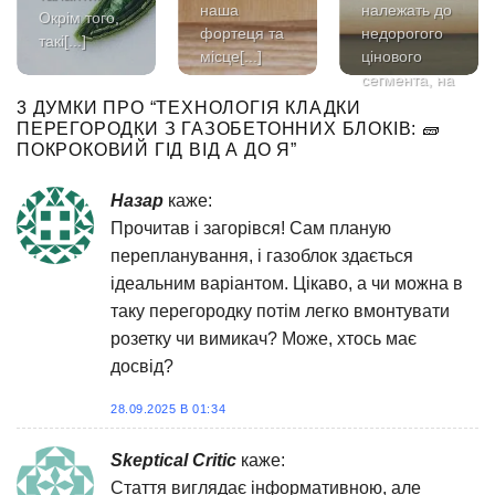
наша
належать до
Окрім того,
фортеця та
недорогого
такі[...]
місце[...]
цінового
сегмента, на
жаль,
3 ДУМКИ ПРО “
ТЕХНОЛОГІЯ КЛАДКИ
досить[...]
ПЕРЕГОРОДКИ З ГАЗОБЕТОННИХ БЛОКІВ: 🧱
ПОКРОКОВИЙ ГІД ВІД А ДО Я
”
Назар
каже:
Прочитав і загорівся! Сам планую
перепланування, і газоблок здається
ідеальним варіантом. Цікаво, а чи можна в
таку перегородку потім легко вмонтувати
розетку чи вимикач? Може, хтось має
досвід?
28.09.2025 В 01:34
Skeptical Critic
каже:
Стаття виглядає інформативною, але