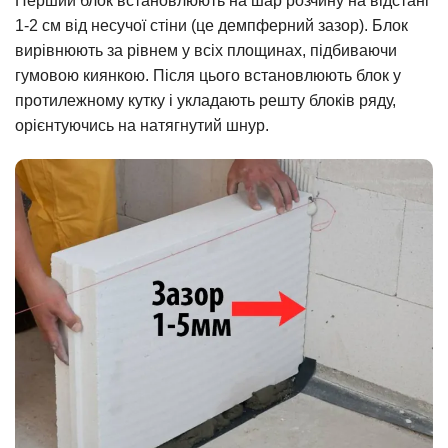
Перший блок встановлюють на шар розчину на відстані
1-2 см від несучої стіни (це демпферний зазор). Блок
вирівнюють за рівнем у всіх площинах, підбиваючи
гумовою киянкою. Після цього встановлюють блок у
протилежному кутку і укладають решту блоків ряду,
орієнтуючись на натягнутий шнур.