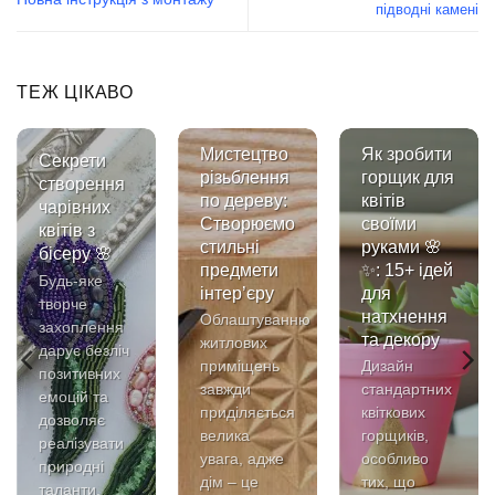
підводні камені
ТЕЖ ЦІКАВО
и
Мистецтво
Як зробити
Секрети
різьблення
горщик для
створення
м
по дереву:
квітів
чарівних
Створюємо
своїми
квітів з
стильні
руками 🌸
бісеру 🌸
предмети
✨: 15+ ідей
Будь-яке
інтер’єру
для
творче
натхнення
Облаштуванню
захоплення
та декору
житлових
дарує безліч
приміщень
Дизайн
позитивних
завжди
стандартних
емоцій та
приділяється
квіткових
дозволяє
велика
горщиків,
реалізувати
увага, адже
особливо
природні
дім – це
тих, що
таланти.