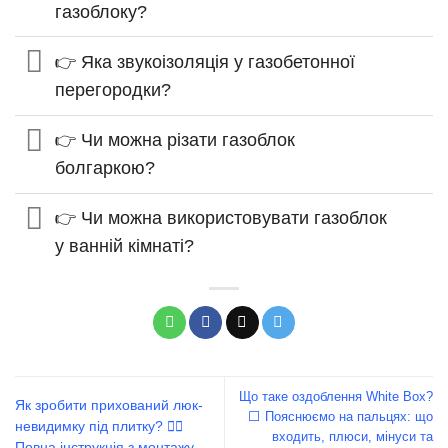
газоблоку?
👉 Яка звукоізоляція у газобетонної
перегородки?
👉 Чи можна різати газоблок
болгаркою?
👉 Чи можна використовувати газоблок
у ванній кімнаті?
Що таке оздоблення White Box?
Як зробити прихований люк-
⬜️ Пояснюємо на пальцях: що
невидимку під плитку? 🕵️‍♂️
входить, плюси, мінуси та
Повна інструкція з монтажу