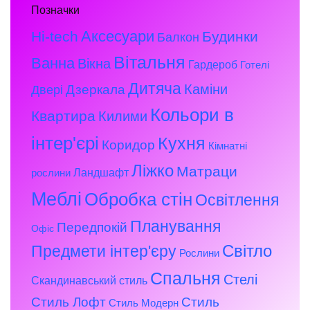
Позначки
Аксесуари
Hi-tech
Будинки
Балкон
Вітальня
Ванна
Вікна
Гардероб
Готелі
Дитяча
Каміни
Дзеркала
Двері
Кольори в
Квартира
Килими
інтер'єрі
Кухня
Коридор
Кімнатні
Ліжко
Матраци
Ландшафт
рослини
Меблі
Обробка стін
Освітлення
Планування
Передпокій
Офіс
Предмети інтер'єру
Світло
Рослини
Спальня
Стелі
Скандинавський стиль
Стиль Лофт
Стиль
Стиль Модерн