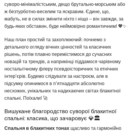
суворо-мінімалістським, дещо брутально-морським або
ж безтурботно-веселим та яскравим. Єдине, що,
мабуть, не в силах змінити ніхто і ніщо – він завжди, за
будь-яких обставин, буде неймовірно романтичним! 💖✨
Наш план простий та захоплюючий: почнемо з
детального огляду вічних цінностей та класичних
рішень, потім плавно перемістимося до сучасних
новацій та трендів, а наприкінці піддамося чарівному
ностальгічному флеру псевдоісторичних та етнічних
інтер’єрів. Будемо слідувати за настроєм, але в
підсумку опинимося в п’ятнадцяти абсолютно
несхожих, унікальних та надихаючих світах блакитної
спальні. Поїхали! 🚀
Вишукане благородство суворої блакитної
спальні: класика, що зачаровує 💎🏛️
Спальня в блакитних тонах
щасливо та гармонійно