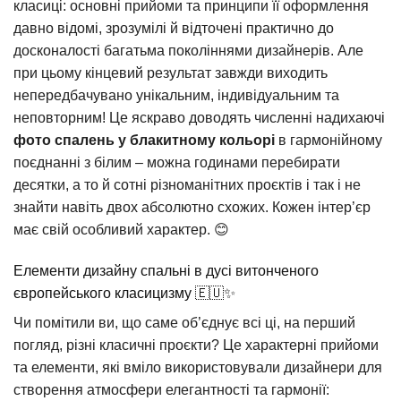
класиці: основні прийоми та принципи її оформлення
давно відомі, зрозумілі й відточені практично до
досконалості багатьма поколіннями дизайнерів. Але
при цьому кінцевий результат завжди виходить
непередбачувано унікальним, індивідуальним та
неповторним! Це яскраво доводять численні надихаючі
фото спалень у блакитному кольорі
в гармонійному
поєднанні з білим – можна годинами перебирати
десятки, а то й сотні різноманітних проєктів і так і не
знайти навіть двох абсолютно схожих. Кожен інтер’єр
має свій особливий характер. 😊
Елементи дизайну спальні в дусі витонченого
європейського класицизму 🇪🇺✨
Чи помітили ви, що саме об’єднує всі ці, на перший
погляд, різні класичні проєкти? Це характерні прийоми
та елементи, які вміло використовували дизайнери для
створення атмосфери елегантності та гармонії: