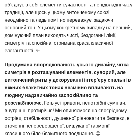
об’єднує в собі елементи сучасності та непідвладні часу
традиції, але щось у цьому витонченому союзі
неодмінно та ледь помітно переважує, задаючи
основний тон. У цьому конкретному випадку на перший,
домінуючий план виходять чисті, бездоганні лінії,
симетрія та спокійна, стримана краса класичної
елегантності. ✨
Продумана впорядкованість усього дизайну, чітка
симетрія в розташуванні елементів, суворий, але
витончений ритм у декоруванні інтер’єру спальні в
ніжних блакитних тонах незмінно впливають на
людину надзвичайно заспокійливо та
розслаблююче.
Геть усі тривоги, непотрібні сумніви,
внутрішні протиріччя! Ми опиняємося на своєрідному
острівці стабільності, душевної рівноваги та безпеки, в
оточенні неперевершеної, вишуканої гармонії
класичного біло-блакитного поєднання. 😌