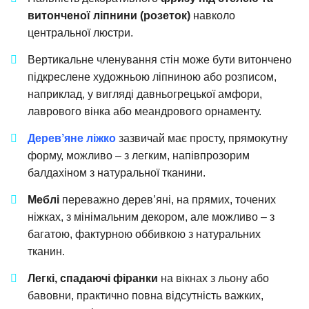
витонченої ліпнини (розеток)
навколо
центральної люстри.
Вертикальне членування стін може бути витончено
підкреслене художньою ліпниною або розписом,
наприклад, у вигляді давньогрецької амфори,
лаврового вінка або меандрового орнаменту.
Дерев’яне ліжко
зазвичай має просту, прямокутну
форму, можливо – з легким, напівпрозорим
балдахіном з натуральної тканини.
Меблі
переважно дерев’яні, на прямих, точених
ніжках, з мінімальним декором, але можливо – з
багатою, фактурною оббивкою з натуральних
тканин.
Легкі, спадаючі фіранки
на вікнах з льону або
бавовни, практично повна відсутність важких,