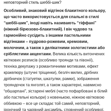
неповторний стиль шеббі-шик?
Особливий, знаковий відтінок блакитного кольору,
що часто використовується для спальні в стилі
“шеббі-шик”, іноді навіть називають “тіффані”
(ніжний бірюзово-блакитний). І він чудово та
гармонійно сусідить з іншими пастельними
відтінками – пудрово-рожевим, кремовим,
молочним, а також з делікатними золотистими або
сріблястими акцентами.
Велика кількість витончених
квіткових розписів (особливо троянди та півонії),
техніка декупажу з романтичними мотивами, ефект
кракелюру (штучні тріщинки), безліч милих, дрібних
дрібничок (статуетки, шкатулки, рамки), зображення
трояндочок та янголят, а також характерні, навмисно
“обшарпані”, зістарені меблі (часто пофарбовані в білий
або пастельні кольори) з новенькою, ніжною квітковою
оббивкою – все це складає той самий, неповторний,
іронічний та чарівний ансамбль, сповнений особливої,