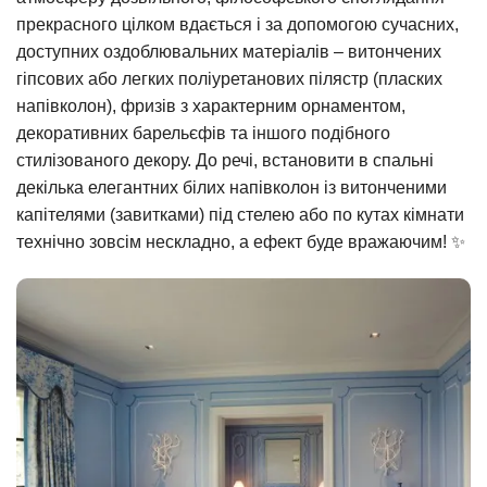
прекрасного цілком вдається і за допомогою сучасних,
доступних оздоблювальних матеріалів – витончених
гіпсових або легких поліуретанових пілястр (пласких
напівколон), фризів з характерним орнаментом,
декоративних барельєфів та іншого подібного
стилізованого декору. До речі, встановити в спальні
декілька елегантних білих напівколон із витонченими
капітелями (завитками) під стелею або по кутах кімнати
технічно зовсім нескладно, а ефект буде вражаючим! ✨