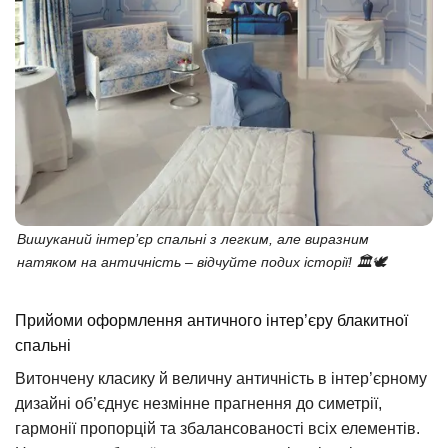
Вишуканий інтер’єр спальні з легким, але виразним
натяком на античність – відчуйте подих історії! 🏛️🕊️
Прийоми оформлення античного інтер’єру блакитної
спальні
Витончену класику й величну античність в інтер’єрному
дизайні об’єднує незмінне прагнення до симетрії,
гармонії пропорцій та збалансованості всіх елементів.