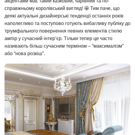
акцентами має такий казковий, чарівний та по-
справжньому королівський вигляд! 🤩 Тим паче, що
деякі актуальні дизайнерські тенденції останніх років
наполегливо та поступово готують вибагливу публіку до
тріумфального повернення певних елементів стилю
ампір у сучасний інтер’єр. Тільки тепер це часто
називають більш сучасним терміном – “максималізм”
або “нова розкіш”.