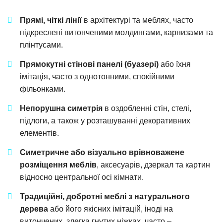
Прямі, чіткі лінії
в архітектурі та меблях, часто
підкреслені витонченими молдингами, карнизами та
плінтусами.
Прямокутні стінові панелі (буазері)
або їхня
імітація, часто з однотонними, спокійними
фільонками.
Непорушна симетрія
в оздобленні стін, стелі,
підлоги, а також у розташуванні декоративних
елементів.
Симетричне або візуально врівноважене
розміщення меблів
, аксесуарів, дзеркал та картин
відносно центральної осі кімнати.
Традиційні, добротні меблі з натурального
дерева
або його якісних імітацій, іноді на
витончених, злегка гнутих ніжках, часто –