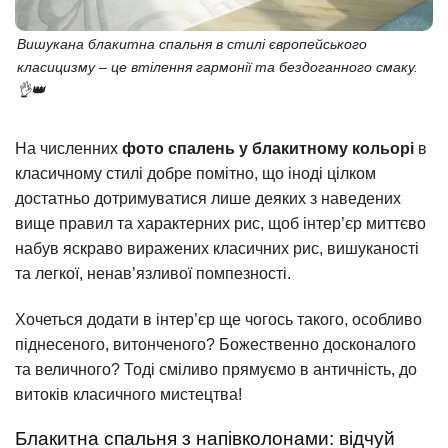
Вишукана блакитна спальня в стилі європейського
класицизму – це втілення гармонії та бездоганного смаку.
👌👑
На численних
фото спалень у блакитному кольорі
в
класичному стилі добре помітно, що іноді цілком
достатньо дотримуватися лише деяких з наведених
вище правил та характерних рис, щоб інтер’єр миттєво
набув яскраво виражених класичних рис, вишуканості
та легкої, ненав’язливої помпезності.
Хочеться додати в інтер’єр ще чогось такого, особливо
піднесеного, витонченого? Божественно досконалого
та величного? Тоді сміливо прямуємо в античність, до
витоків класичного мистецтва!
Блакитна спальня з напівколонами: відчуй