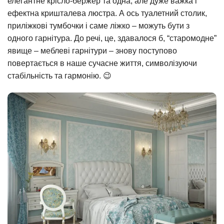
елегантне крісло-бержер та одна, але дуже важка і
ефектна кришталева люстра. А ось туалетний столик,
приліжкові тумбочки і саме ліжко – можуть бути з
одного гарнітура. До речі, це, здавалося б, “старомодне”
явище – меблеві гарнітури – знову поступово
повертається в наше сучасне життя, символізуючи
стабільність та гармонію. 😉