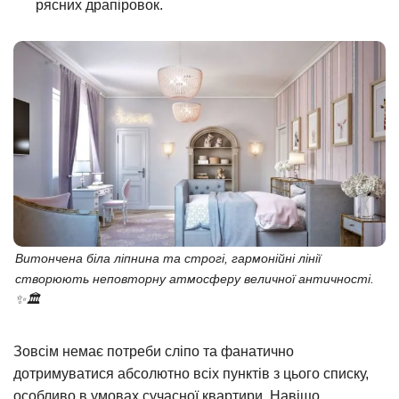
рясних драпіровок.
Витончена біла ліпнина та строгі, гармонійні лінії
створюють неповторну атмосферу величної античності.
✨🏛️
Зовсім немає потреби сліпо та фанатично
дотримуватися абсолютно всіх пунктів з цього списку,
особливо в умовах сучасної квартири. Навіщо