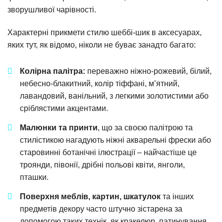
зворушливої чарівності.
Характерні прикмети стилю шеббі-шик в аксесуарах,
яких тут, як відомо, ніколи не буває занадто багато:
Колірна палітра:
переважно ніжно-рожевий, білий,
небесно-блакитний, колір тіффані, м’ятний,
лавандовий, ванільний, з легкими золотистими або
сріблястими акцентами.
Малюнки та принти
, що за своєю палітрою та
стилістикою нагадують ніжні акварельні фрески або
старовинні ботанічні ілюстрації – найчастіше це
троянди, півонії, дрібні польові квіти, янголи,
пташки.
Поверхня меблів, картин, шкатулок
та інших
предметів декору часто штучно зістарена за
допомогою таких технік, як кракелюр, патинування,