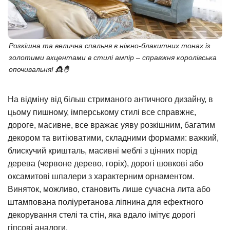
Розкішна та велична спальня в ніжно-блакитних тонах із
золотими акцентами в стилі ампір – справжня королівська
опочивальня! 👸🤴
На відміну від більш стриманого античного дизайну, в
цьому пишному, імперському стилі все справжнє,
дороге, масивне, все вражає уяву розкішним, багатим
декором та витіюватими, складними формами: важкий,
блискучий кришталь, масивні меблі з цінних порід
дерева (червоне дерево, горіх), дорогі шовкові або
оксамитові шпалери з характерним орнаментом.
Виняток, можливо, становить лише сучасна лита або
штампована поліуретанова ліпнина для ефектного
декорування стелі та стін, яка вдало імітує дорогі
гіпсові аналоги.