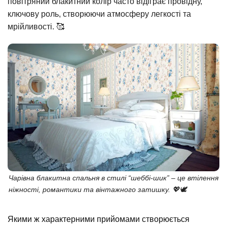
повітряний блакитний колір часто відіграє провідну,
ключову роль, створюючи атмосферу легкості та
мрійливості. 🥰
Чарівна блакитна спальня в стилі “шеббі-шик” – це втілення
ніжності, романтики та вінтажного затишку. 💖🕊️
Якими ж характерними прийомами створюється