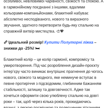
особливої, невловимої чарівності, свіжості та спокою. А
в гармонійному поєднанні з іншими, вдалими
кольорами-компаньйонами, блакитний набуває
абсолютно несподіваного, нового та виразного
звучання, здатного перетворити будь-яку спальню на
справжній витвір мистецтва. 🎨💖
📏 Ідеальний розмір!
Купити Полуторні ліжка
–
знижки до -25%! 🛏️
Блакитний колір – це колір гармонії, компромісу та
умиротворення. Під час розроблення дизайн-проєкту
інтер’єру часто виникає внутрішнє прагнення до чогось
нового, свіжого та модного, яке неминуче вступає в
певне протиріччя з підсвідомим, глибинним бажанням
стабільності, затишку та довговічності. Адже так
хочеться оформити свою улюблену спальню на довгі
роки – так, щоб через кілька років, прокидаючись
вранці, з легкою посмішкою та полегшеним зітханням