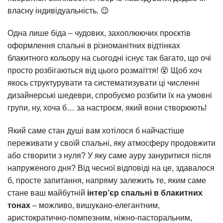
власну індивідуальність. 😉
Одна лише біда – чудових, захоплюючих проєктів
оформлення спальні в різноманітних відтінках
блакитного кольору на сьогодні існує так багато, що очі
просто розбігаються від цього розмаїття! 😵 Щоб хоч
якось структурувати та систематизувати ці численні
дизайнерські шедеври, спробуємо розбити їх на умовні
групи, ну, хоча б… за настроєм, який вони створюють!
Який саме стан душі вам хотілося б найчастіше
переживати у своїй спальні, яку атмосферу продовжити
або створити з нуля? У яку саме ауру зануритися після
напруженого дня? Від чесної відповіді на це, здавалося
б, просте запитання, напряму залежить те, яким саме
стане ваш майбутній
інтер’єр спальні в блакитних
тонах
– можливо, вишукано-елегантним,
аристократично-помпезним, ніжно-пасторальним,