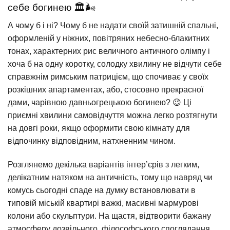
себе богинею 🏛️🌬️
А чому б і ні? Чому б не надати своїй затишній спальні,
оформленій у ніжних, повітряних небесно-блакитних
тонах, характерних рис величного античного олімпу і
хоча б на одну коротку, солодку хвилину не відчути себе
справжнім римським патрицієм, що спочиває у своїх
розкішних апартаментах, або, стосовно прекрасної
дами, чарівною давньогрецькою богинею? 😉 Ці
приємні хвилини самовідчуття можна легко розтягнути
на довгі роки, якщо оформити свою кімнату для
відпочинку відповідним, натхненним чином.
Розглянемо декілька варіантів інтер’єрів з легким,
делікатним натяком на античність, тому що навряд чи
комусь сьогодні спаде на думку встановлювати в
типовій міській квартирі важкі, масивні мармурові
колони або скульптури. На щастя, відтворити бажану
атмосферу дозвільного, філософського споглядання