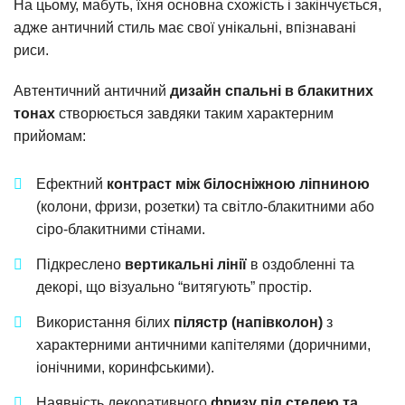
На цьому, мабуть, їхня основна схожість і закінчується,
адже античний стиль має свої унікальні, впізнавані
риси.
Автентичний античний
дизайн спальні в блакитних
тонах
створюється завдяки таким характерним
прийомам:
Ефектний
контраст між білосніжною ліпниною
(колони, фризи, розетки) та світло-блакитними або
сіро-блакитними стінами.
Підкреслено
вертикальні лінії
в оздобленні та
декорі, що візуально “витягують” простір.
Використання білих
пілястр (напівколон)
з
характерними античними капітелями (доричними,
іонічними, коринфськими).
Наявність декоративного
фризу під стелею та