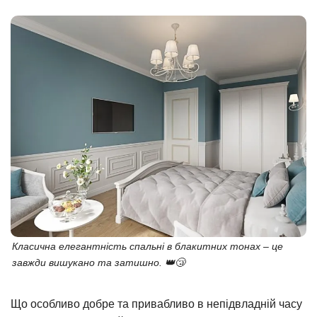
Класична елегантність спальні в блакитних тонах – це
завжди вишукано та затишно. 👑😴
Що особливо добре та привабливо в непідвладній часу