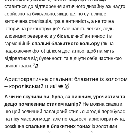
ставитися до відтворення античного дизайну аж надто
серйозно та буквально, якщо це, по суті, лише
витончена стилізація, гра в античність, а не точна
історична реконструкція? Але навіть легких, ледь
вловимих реверансів у бік величної античності в
гармонійній
спальні блакитного кольору
(як на
надихаючих фото) цілком достатньо, щоб на мить
відірватися від буденності та відчути себе частинкою
вічної краси. 🥰
Аристократична спальня: блакитне із золотом
– королівський шик! 👑🥇
А чи не скучили ви, бува, за пишним, урочистим та
дещо помпезним стилем ампір?
Не можна сказати,
що цей величний палацовий стиль сьогодні перебуває
на піку масової моди, але погодьтеся, аристократична,
розкішна
спальня в блакитних тонах
із золотими