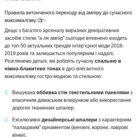
Правила витонченого переходу від ампіру до сучасного
максималізму 🧐✨
Дещо з багатого арсеналу виразних декоративних
засобів стилю “а-ля ампір” сьогодні впевнено входить
до топ-50 актуальних трендів інтер’єрної моди 2018-
2019 років та залишається популярним і надалі.
Розглянемо деталі, які роблять сучасну
спальню в
ніжно-блакитних тонах
в дусі елегантного
максималізму гостро-модною та стильною:
Вишукана
оббивка стін текстильними панелями
з
класичним дамаським візерунком або використання
дорогих тканинних шпалер.
Ексклюзивні
дизайнерські шпалери
з характерним
“палацовим” орнаментом (вензелі, корони, лаврові
вінки).