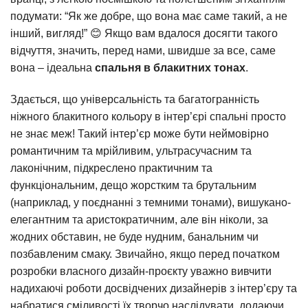
подумати: “Як же добре, що вона має саме такий, а не
інший, вигляд!” 😊 Якщо вам вдалося досягти такого
відчуття, значить, перед нами, швидше за все, саме
вона – ідеальна
спальня в блакитних тонах
.
Здається, що універсальність та багатогранність
ніжного блакитного кольору в інтер’єрі спальні просто
не знає меж! Такий інтер’єр може бути неймовірно
романтичним та мрійливим, ультрасучасним та
лаконічним, підкреслено практичним та
функціональним, дещо жорстким та брутальним
(наприклад, у поєднанні з темними тонами), вишукано-
елегантним та аристократичним, але він ніколи, за
жодних обставин, не буде нудним, банальним чи
позбавленим смаку. Звичайно, якщо перед початком
розробки власного дизайн-проєкту уважно вивчити
надихаючі роботи досвідчених дизайнерів з інтер’єру та
набратися сміливості їх творчо наслідувати, додаючи