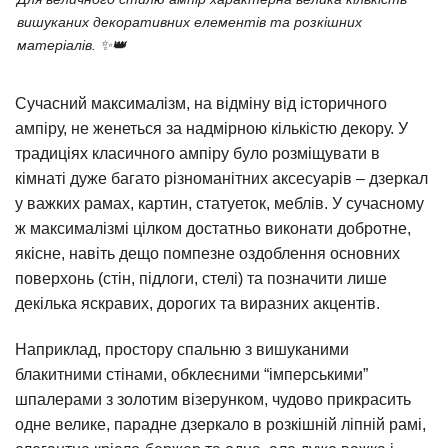
вишуканих декоративних елементів та розкішних
матеріалів. ✨👑
Сучасний максималізм, на відміну від історичного
ампіру, не женеться за надмірною кількістю декору. У
традиціях класичного ампіру було розміщувати в
кімнаті дуже багато різноманітних аксесуарів – дзеркал
у важких рамах, картин, статуеток, меблів. У сучасному
ж максималізмі цілком достатньо виконати добротне,
якісне, навіть дещо помпезне оздоблення основних
поверхонь (стін, підлоги, стелі) та позначити лише
декілька яскравих, дорогих та виразних акцентів.
Наприклад, простору спальню з вишуканими
блакитними стінами, обклеєними “імперськими”
шпалерами з золотим візерунком, чудово прикрасить
одне велике, парадне дзеркало в розкішній ліпній рамі,