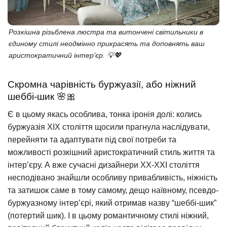
Розкішна різьблена люстра та витончені світильники в
єдиному стилі неодмінно прикрасять та доповнять ваш
аристократичний інтер’єр. 💡💖
Скромна чарівність буржуазії, або ніжний
шеббі-шик 🌸🎀
Є в цьому якась особлива, тонка іронія долі: колись
буржуазія XIX століття щосили прагнула наслідувати,
перейняти та адаптувати під свої потреби та
можливості розкішний аристократичний стиль життя та
інтер’єру. А вже сучасні дизайнери XX-XXI століття
несподівано знайшли особливу привабливість, ніжність
та затишок саме в тому самому, дещо наївному, псевдо-
буржуазному інтер’єрі, який отримав назву “шеббі-шик”
(потертий шик). І в цьому романтичному стилі ніжний,