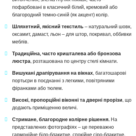
пофарбовані в класичний білий, кремовий або
благородний темно-синій (як акцент) колір.
Шляхетний, якісний текстиль
– натуральний шовк,
оксамит, дамаст, льон – для штор, покривал, оббивки
меблів.
Традиційна, часто кришталева або бронзова
люстра
, розташована по центру стелі кімнати.
Вишукані драпірування на вікнах
, багатошарові
портьєри в поєднанні з легкими, повітряними
фіранками або тюлем.
Високі, пропорційні віконні та дверні прорізи
, що
додають приміщенню величі.
Стримане, благородне колірне рішення.
На
представлених фотографіях – це переважно
гармонійне біло-блакитне, спокійне сіро-блакитне,