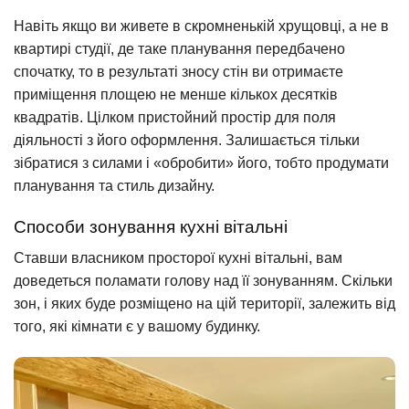
Навіть якщо ви живете в скромненькій хрущовці, а не в
квартирі студії, де таке планування передбачено
спочатку, то в результаті зносу стін ви отримаєте
приміщення площею не менше кількох десятків
квадратів. Цілком пристойний простір для поля
діяльності з його оформлення. Залишається тільки
зібратися з силами і «обробити» його, тобто продумати
планування та стиль дизайну.
Способи зонування кухні вітальні
Ставши власником просторої кухні вітальні, вам
доведеться поламати голову над її зонуванням. Скільки
зон, і яких буде розміщено на цій території, залежить від
того, які кімнати є у вашому будинку.