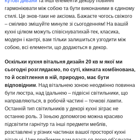
Кутові дивани
та інші елементи декору повинні
гармоніювати між собою та бути виконаними в єдиному
стилі. Це знов-таки не аксіома. Бажаєте чогось свіжого
– сміливо змішуйте минуле зі сьогоденням! На вашій
кухні цілком можуть співіснуватихай-тек, класика,
модерн і кантрі, вам тільки залишиться узгодити між
собою, всі елементи, що додаються в декор.
Оскільки кухня вітальня дизайн 20 кв м якої ми
сьогодні розглядаємо, по суті, кімната комбінована,
то й освітлення в ній, природно, має бути
відповідним
. Над вітальнею зоною неодмінно повинна
бути люстра, над їдальнею – підвісні світильники, що
направляються, в робочій частині – точкові лампи.
Останній тип світильників у декорі кухні зіграє не
останню роль. З їхньою допомогою можна красиво
підсвітити гарнітур та інші предмети меблів,
розставлені у різних частинах вашої просторої кухні
вітальні. Цим прийомом вам вдасться легко об’єднати