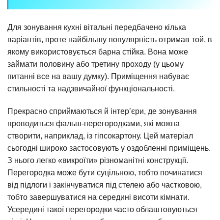
Для зонування кухні вітальні передбачено кілька
варіантів, проте найбільшу популярність отримав той, в
якому використовується барна стійка. Вона може
займати половину або третину проходу (у цьому
питанні все на вашу думку). Приміщення набуває
стильності та надзвичайної функціональності.
Прекрасно сприймаються й інтер’єри, де зонування
проводиться фальш-перегородками, які можна
створити, наприклад, із гіпсокартону. Цей матеріал
сьогодні широко застосовують у оздобленні приміщень.
З нього легко «викроїти» різноманітні конструкції.
Перегородка може бути суцільною, тобто починатися
від підлоги і закінчуватися під стелею або частковою,
тобто завершуватися на середині висоти кімнати.
Усередині такої перегородки часто облаштовуються