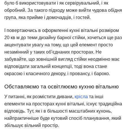
було б використовувати і як сервірувальний, і як
обробний. За такого підходу може вийти чудова обідня
група, яка прийме і домочадців, і гостей.
І повертаючись в оформленні кухні вітальні розміром
20 кв м до теми дизайну барної стійки, хочеться ще раз
акцентувати увагу на тому, що цей елемент просто
незамінний у таких об’єднаних просторах. Не
забувайте, що зовнішній вигляд стійки неодмінно має
відповідати загальній концепції, тоді вона стане
окрасою і класичного декору, і провансу, і бароко.
Обставляємо та освітлюємо кухню вітальню
У питанні, як розмістити дивани,
крісла
та інші
елементи на просторах кухні вітальні, існує традиційна
відповідь. Тут, як і в більшості масштабних кухонь,
найпрактичніше буде кутовий спосіб планування, який
збільшує вільний простір.