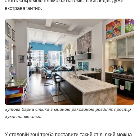
стоїть «окремою плямою» натомість виглядає дуже
екстравагантно.
кутова барна стійка з мийною раковиною розділяє простір
кухні та вітальні
У столовій зоні треба поставити такий стіл, який можна