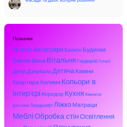
Фасади та дахи: колірне рішення
Позначки
Аксесуари
Hi-tech
Будинки
Балкон
Вітальня
Ванна
Вікна
Гардероб
Готелі
Дитяча
Каміни
Дзеркала
Двері
Кольори в
Квартира
Килими
інтер'єрі
Кухня
Коридор
Кімнатні
Ліжко
Матраци
Ландшафт
рослини
Меблі
Обробка стін
Освітлення