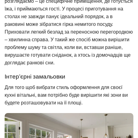
розглядаємо – це специфічне приміщення, де готується
їжа, і приймаються гості. У процесі приготування на
столах не завжди панує ідеальний порядок, а в
раковині може зібратися гірка немитого посуду.
Приховати легкий безлад за переносною перегородкою
– хвилинна справа. У такий же спосіб можна вирішити
проблему шуму та світла, коли ви, вставши раніше,
вирушаєте готувати сніданок, а хтось із домочадців ще
доглядає ранкові сни.
Інтер’єрні замальовки
Для того щоб вибрати стиль оформлення для своєї
кухні вітальні, вам потрібно буде вирішити які зони ви
будете розташовувати на її площі.