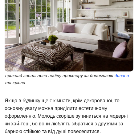
приклад зонального поділу простору за допомогою
дивана
та крісла
Якщо в будинку ще є кімнати, крім декорованої, то
основну увагу можна приділити естетичному
оформленню. Молодь скоріше зупиниться на модерні
чи хай-теці, бо вони люблять зібратися з друзями за
барною стійкою та від душі повеселитися.