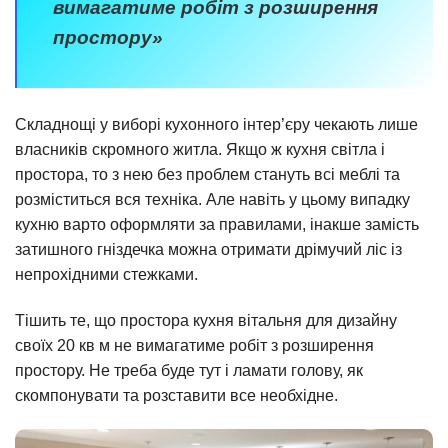
вимагатиме робіт з розширення
простору»
Складнощі у виборі кухонного інтер’єру чекають лише
власників скромного житла. Якщо ж кухня світла і
простора, то з нею без проблем стануть всі меблі та
розміститься вся техніка. Але навіть у цьому випадку
кухню варто оформляти за правилами, інакше замість
затишного гніздечка можна отримати дрімучий ліс із
непрохідними стежками.
Тішить те, що простора кухня вітальня для дизайну
своїх 20 кв м не вимагатиме робіт з розширення
простору. Не треба буде тут і ламати голову, як
скомпонувати та розставити все необхідне.