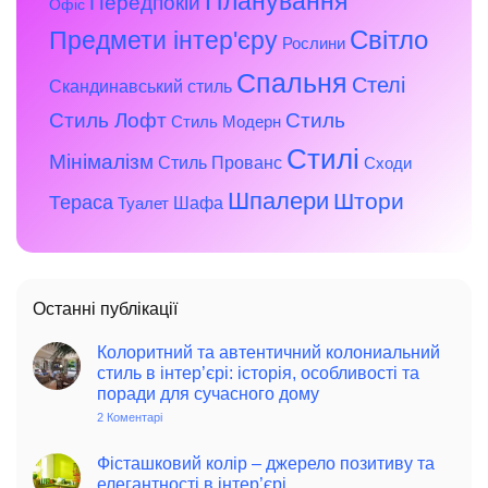
Планування
Передпокій
Офіс
Предмети інтер'єру
Світло
Рослини
Спальня
Стелі
Скандинавський стиль
Стиль Лофт
Стиль
Стиль Модерн
Стилі
Мінімалізм
Стиль Прованс
Сходи
Шпалери
Штори
Тераса
Шафа
Туалет
Останні публікації
Колоритний та автентичний колониальний
стиль в інтер’єрі: історія, особливості та
поради для сучасного дому
2 Коментарі
до
Колоритний
та
автентичний
Фісташковий колір – джерело позитиву та
колониальний
елегантності в інтер’єрі