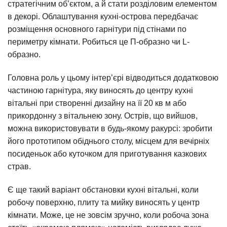
стратегічним об’єктом, а й стати розділовим елементом
в декорі. Облаштування кухні-острова передбачає
розміщення основного гарнітури під стінами по
периметру кімнати. Робиться це П-образно чи L-
образно.
Головна роль у цьому інтер’єрі відводиться додатковою
частиною гарнітура, яку виносять до центру кухні
вітальні при створенні дизайну на її 20 кв м або
прикордонну з вітальнею зону. Острів, що вийшов,
можна використовувати в будь-якому ракурсі: зробити
його прототипом обіднього столу, місцем для вечірніх
посиденьок або куточком для приготування казкових
страв.
Є ще такий варіант обстановки кухні вітальні, коли
робочу поверхню, плиту та мийку виносять у центр
кімнати. Може, це не зовсім зручно, коли робоча зона