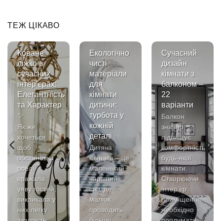
ТЕЖ ЦІКАВО
Коване
Екологічно
Сучасний
ліжко в
чисті
дизайн
сучасних
матеріали
кімнати з
інтер’єрах:
для
балконом –
Елегантність
кімнати
22
та Характер
дитини:
варіанти
✨
турбота у
Балкон
кожній
Як же
значно
деталі
хочеться,
підвищує
щоб
Дитяча
комфортність
обстановка
кімната – це
будь-якої
оселі
маленький
кімнати.
вражала
чарівний
Створюючи
уяву гостей,
світ, де
інтер’єр
викликала у
малюк
приміщення,
них легку
проводить
необхідно
заздрість,
більшу
продумати