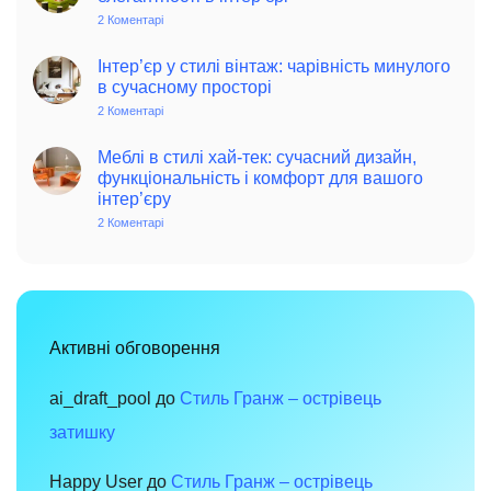
стиль
в
2 Коментарі
до
інтер’єрі:
Фісташковий
історія,
колір
особливості
–
Інтер’єр у стилі вінтаж: чарівність минулого
та
джерело
в сучасному просторі
поради
позитиву
для
та
2 Коментарі
до
сучасного
елегантності
Інтер’єр
дому
в
у
інтер’єрі
стилі
Меблі в стилі хай-тек: сучасний дизайн,
вінтаж:
функціональність і комфорт для вашого
чарівність
інтер’єру
минулого
в
2 Коментарі
до
сучасному
Меблі
просторі
в
стилі
хай-
тек:
сучасний
дизайн,
функціональність
Активні обговорення
і
комфорт
для
вашого
ai_draft_pool
до
Стиль Гранж – острівець
інтер’єру
затишку
Happy User
до
Стиль Гранж – острівець