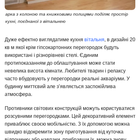
арка з колоною та книжковими полицями поділяє простір
кухні, поєднаної з вітальнею
Дуже ефектно виглядатиме кухня
вітальня
, в дизайні 20
кв м якої крім гіпсокартонних перегородок будуть
використані і різнорівневі стелі. Єдиним
протипоказанням до облаштування може стати
невелика висота кімнати. Любителі тварин і релаксу
часто вбудовують у перегородки реальні акваріуми. У
будинку миттєвий але з’являється заспокійлива
атмосфера.
Противники світових конструкцій можуть користуватися
розсувними перегородками. Цей декоративний елемент
приваблює своєю мобільністю. З їх допомогою можна
швидко відокремити зону приготування від куточка
відпочинку або навпаки, прибравши їх, можна знову