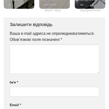
а[...]
частину
та
свого часу.
оформлення
Вона[...]
цього
архітектурного[...]
Залишити відповідь
Ваша e-mail адреса не оприлюднюватиметься.
Обов’язкові поля позначені
*
Ім'я
*
Email
*