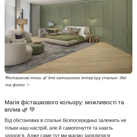
Фісташкові тони 🌿 для затишного інтер’єру спальні: ідеї
та фото ✨
Магія фісташкового кольору: можливості та
вплив 🌿 💚
Від обстановки в спальні безпосередньо залежить не
тільки наш настрій, але й самопочуття та навіть
здоров’я. Адже саме тут ми маємо зарядитися