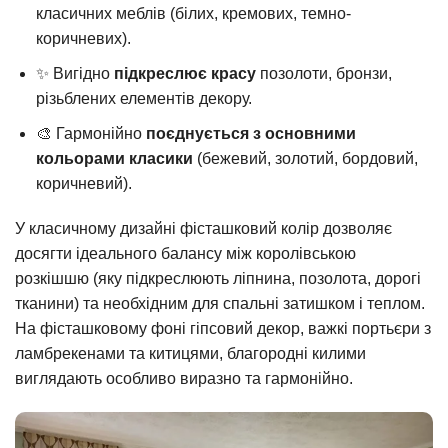
класичних меблів (білих, кремових, темно-
коричневих).
✨ Вигідно
підкреслює красу
позолоти, бронзи,
різьблених елементів декору.
🎨 Гармонійно
поєднується з основними
кольорами класики
(бежевий, золотий, бордовий,
коричневий).
У класичному дизайні фісташковий колір дозволяє
досягти ідеального балансу між королівською
розкішшю (яку підкреслюють ліпнина, позолота, дорогі
тканини) та необхідним для спальні затишком і теплом.
На фісташковому фоні гіпсовий декор, важкі портьєри з
ламбрекенами та китицями, благородні килими
виглядають особливо виразно та гармонійно.