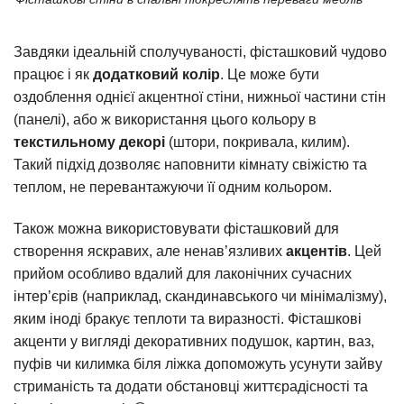
Завдяки ідеальній сполучуваності, фісташковий чудово
працює і як
додатковий колір
. Це може бути
оздоблення однієї акцентної стіни, нижньої частини стін
(панелі), або ж використання цього кольору в
текстильному декорі
(штори, покривала, килим).
Такий підхід дозволяє наповнити кімнату свіжістю та
теплом, не перевантажуючи її одним кольором.
Також можна використовувати фісташковий для
створення яскравих, але ненав’язливих
акцентів
. Цей
прийом особливо вдалий для лаконічних сучасних
інтер’єрів (наприклад, скандинавського чи мінімалізму),
яким іноді бракує теплоти та виразності. Фісташкові
акценти у вигляді декоративних подушок, картин, ваз,
пуфів чи килимка біля ліжка допоможуть усунути зайву
стриманість та додати обстановці життєрадісності та