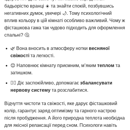
бадьорістю вранці ☀️ та знайти спокій, позбувшись
негативних думок, увечері 🌙. Тому психологічний
вплив кольору в цій кімнаті особливо важливий. Чому ж
фісташкова гама так чудово підходить для оформлення
спальні? 🤔
🌿 Вона вносить в атмосферу нотки
весняної
свіжості
та легкості.
😌 Наповнює кімнату приємним, м’яким
теплом
та
затишком.
🧘‍♀️ Діє заспокійливо, допомагає
збалансувати
нервову систему
та розслабитися.
Відчуття чистоти та свіжості, яке дарує фісташковий
колір, гарантує заряд оптимізму та гарного настрою
після пробудження. А його природна теплота необхідна
для якісної релаксації перед сном. Психологи навіть