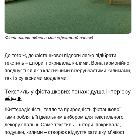
Фісташкова підлога має ефектний вигляд
До того ж, до фісташкової підлоги легко підібрати
текстиль – штори, покривала, килими. Вона гармонійно
поєднується як з класичними візерунчастими килимами,
так і з сучасними моделями.
Текстиль у фісташкових тонах: душа інтер’єру
🛋️🛌🧵
Життєрадісність, тепло та природність фісташкової
гами роблять її ідеальним вибором для текстильного
декору спальні. Саме текстиль – штори, покривала,
подушки, килими – створює відчуття затишку, м’якості