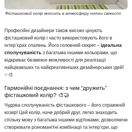
Фісташковий колір вносить в атмосферу нотки свіжості
Професійні дизайнери також високо цінують
фісташковий колір і часто використовують його в
інтер’єрах спалень. Його головний секрет –
ідеальна
сполучуваність
з багатьма іншими кольорами, що
відкриває безмежні можливості для реалізації
найцікавіших та найкреативніших дизайнерських ідей!
✨🎨
Гармонійні поєднання: з чим “дружить”
фісташковий колір? 🎨🤝
Чудова сполучуваність фісташкового – його справжній
козир! Цей колір, наче добрий друг, легко знаходить
спільну мову з багатьма іншими відтінками, дозволяючи
створювати різноманітні комбінації та інтер’єри, що