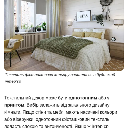
Текстиль фісташкового кольору впишеться в будь-який
інтер’єр
Текстильний декор може бути
однотонним
або
з
принтом
. Вибір залежить від загального дизайну
кімнати. Якщо стіни та меблі мають насичені кольори
або візерунки, однотонний фісташковий текстиль
додасть спокою та витонченості. Якщо ж інтер’єр