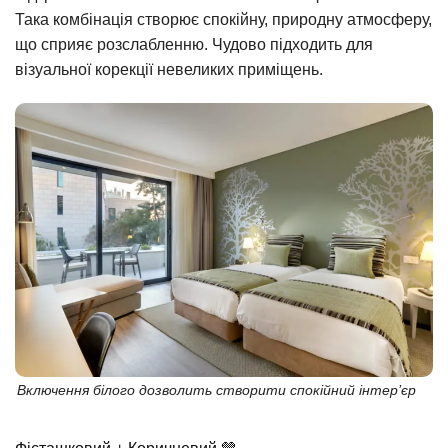
Така комбінація створює спокійну, природну атмосферу,
що сприяє розслабленню. Чудово підходить для
візуальної корекції невеликих приміщень.
Включення білого дозволить створити спокійний інтер’єр