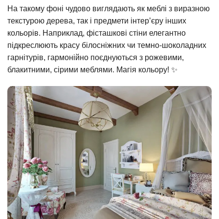
На такому фоні чудово виглядають як меблі з виразною
текстурою дерева, так і предмети інтер’єру інших
кольорів. Наприклад, фісташкові стіни елегантно
підкреслюють красу білосніжних чи темно-шоколадних
гарнітурів, гармонійно поєднуються з рожевими,
блакитними, сірими меблями. Магія кольору! ✨