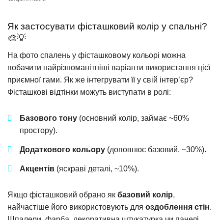
Як застосувати фісташковий колір у спальні?
🎨💡
На фото спалень у фісташковому кольорі можна
побачити найрізноманітніші варіанти використання цієї
приємної гами. Як же інтегрувати її у свій інтер’єр?
Фісташкові відтінки можуть виступати в ролі:
Базового тону
(основний колір, займає ~60%
простору).
Додаткового кольору
(доповнює базовий, ~30%).
Акцентів
(яскраві деталі, ~10%).
Якщо фісташковий обрано як
базовий колір
,
найчастіше його використовують для
оздоблення стін
.
Шпалери, фарба, декоративна штукатурка чи панелі