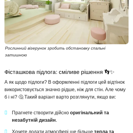
Рослинний візерунок зробить обстановку спальні
затишною
Фісташкова підлога: сміливе рішення 👣✨
А як щодо підлоги? В оформленні підлоги цей відтінок
використовується значно рідше, ніж для стін. Але чому
б і ні? 🤔 Такий варіант варто розглянути, якщо ви:
Прагнете створити дійсно
оригінальний та
незабутній дизайн
.
Хочете додати атмосфері ще більше
тепла та