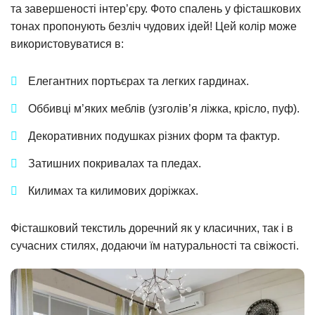
та завершеності інтер’єру. Фото спалень у фісташкових
тонах пропонують безліч чудових ідей! Цей колір може
використовуватися в:
Елегантних портьєрах та легких гардинах.
Оббивці м’яких меблів (узголів’я ліжка, крісло, пуф).
Декоративних подушках різних форм та фактур.
Затишних покривалах та пледах.
Килимах та килимових доріжках.
Фісташковий текстиль доречний як у класичних, так і в
сучасних стилях, додаючи їм натуральності та свіжості.