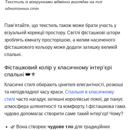
Текстиль із візерунками відмінно виглядає на тлі
однотонних стін
Пам’ятайте, що текстиль також може брати участь у
візуальній корекції простору. Світлі фісташкові штори
зроблять кімнату просторішою, а килим насиченого
фісташкового кольору може додати затишку великій
спальні.
Фісташковий колір у класичному інтер’єрі
спальні 👑⚜️
Класичні стилі обирають цінителі елегантності, розкоші
та непідвладної часу краси.
Спальня в класичному
стилі
часто нагадує затишні королівські покої, де панує
атмосфера шляхетності та комфорту. І фісташкова гама
чудово допомагає створити саме такий інтер’єр! Чому?
🌿 Вона створює
чудове тло
для традиційних