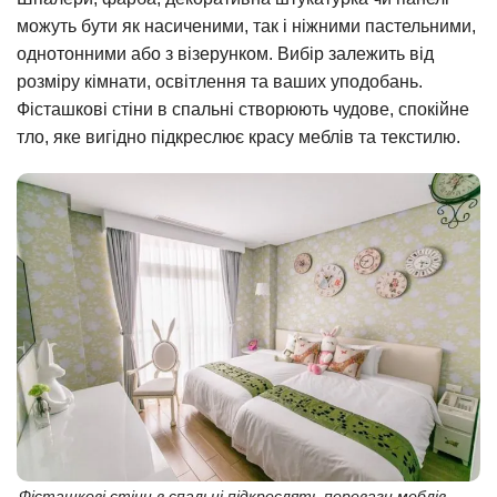
можуть бути як насиченими, так і ніжними пастельними,
однотонними або з візерунком. Вибір залежить від
розміру кімнати, освітлення та ваших уподобань.
Фісташкові стіни в спальні створюють чудове, спокійне
тло, яке вигідно підкреслює красу меблів та текстилю.
Фісташкові стіни в спальні підкреслять переваги меблів