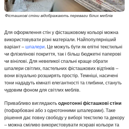
Фісташкові стіни відображають переваги білих меблів
Для оформлення стін у фісташковому кольорі можна
використовувати різні матеріали. Найпопулярніший
варіант –
шпалери
. Це можуть бути як елітні текстильні
чи флізелінові покриття, так і більш бюджетні паперові
чи вінілові. Для невеликої спальні краще обрати
шпалери світлих, пастельних фісташкових відтінків –
вони візуально розширять простір. Темніші, насичені
тони нададуть кімнаті елегантності та глибини, стануть
чудовим фоном для світлих меблів.
Привабливо виглядають
однотонні фісташкові стіни
(пофарбовані або з однотонними шпалерами). Таке
рішення дає повну свободу у виборі текстилю та декору
– можна сміливо використовувати яскраві кольори та