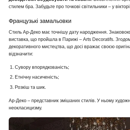
стилем бра. Забудьте про точкові світильники – у вікто
Французькі замальовки
Стиль Ар-Деко має точнішу дату народження. Знаковою
виставка, що пройшла в Парижі – Arts Decoratifs. Згодо
декоративного мистецтва, що досі вражає своєю оригіна
відзначити:
Сувору впорядкованість;
Етнічну насиченість;
Розкіш та шик.
Ар-Деко – представник змішаних стилів. У ньому худож
неокласицизму.