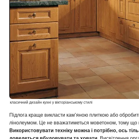
класичний дизайн кухні у вікторіанському стилі
Підлога краще викласти кам’яною плиткою або обробити
лінолеумом. Це не вважатиметься моветоном, тому що п
Використовувати техніку можна і потрібно, ось тільк
доведеться вбудовувати та ховати
. Висвітлення ор