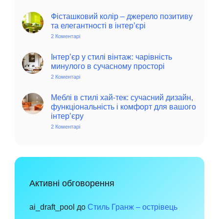
Колоритний
та
автентичний
Фісташковий колір – джерело позитиву
колониальний
та елегантності в інтер’єрі
стиль
в
2 Коментарі
до
інтер’єрі:
Фісташковий
історія,
колір
особливості
–
Інтер’єр у стилі вінтаж: чарівність
та
джерело
минулого в сучасному просторі
поради
позитиву
для
та
2 Коментарі
до
сучасного
елегантності
Інтер’єр
дому
в
у
інтер’єрі
стилі
Меблі в стилі хай-тек: сучасний дизайн,
вінтаж:
функціональність і комфорт для вашого
чарівність
інтер’єру
минулого
в
2 Коментарі
до
сучасному
Меблі
просторі
в
стилі
хай-
тек:
сучасний
дизайн,
функціональність
Активні обговорення
і
комфорт
для
вашого
ai_draft_pool
до
Стиль Гранж – острівець
інтер’єру