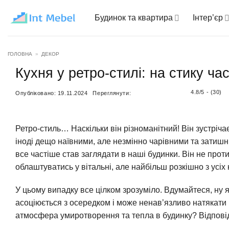
Пропустити
Будинок та квартира
Інтер’єр
ГОЛОВНА
»
ДЕКОР
Кухня у ретро-стилі: на стику час
4.8/5 - (30)
Опубліковано:
19.11.2024
Переглянути:
Ретро-стиль… Наскільки він різноманітний! Він зустріч
іноді дещо наївними, але незмінно чарівними та затиш
все частіше став заглядати в наші будинки. Він не прот
облаштуватись у вітальні, але найбільш розкішно з усіх
У цьому випадку все цілком зрозуміло. Вдумайтеся, ну я
асоціюється з осередком і може ненав’язливо натякати н
атмосфера умиротворення та тепла в будинку? Відповід