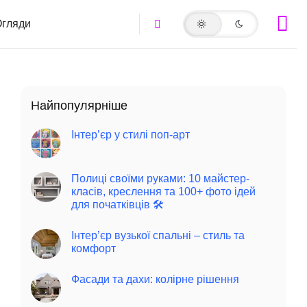
гляди
Найпопулярніше
Інтер’єр у стилі поп-арт
Полиці своїми руками: 10 майстер-
класів, креслення та 100+ фото ідей
для початківців 🛠️
Інтер’єр вузької спальні – стиль та
комфорт
Фасади та дахи: колірне рішення