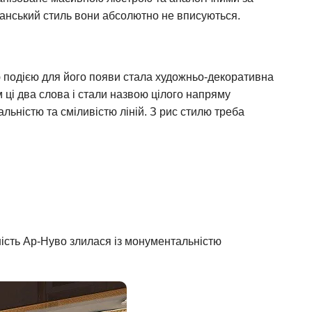
ріанський стиль вони абсолютно не вписуються.
 подією для його появи стала художньо-декоративна
м ці два слова і стали назвою цілого напряму
льністю та сміливістю ліній. З рис стилю треба
ність Ар-Нуво злилася із монументальністю