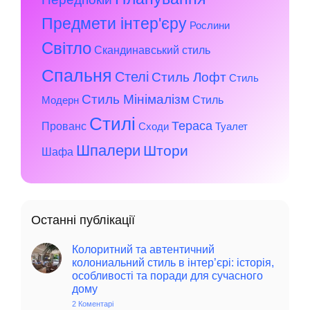
Предмети інтер'єру
Рослини
Світло
Скандинавський стиль
Спальня
Стелі
Стиль Лофт
Стиль
Стиль Мінімалізм
Стиль
Модерн
Стилі
Тераса
Прованс
Сходи
Туалет
Шпалери
Штори
Шафа
Останні публікації
Колоритний та автентичний
колониальний стиль в інтер’єрі: історія,
особливості та поради для сучасного
дому
2 Коментарі
до