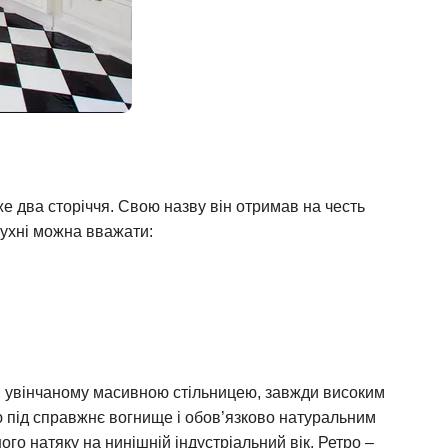
е два сторіччя. Свою назву він отримав на честь
кухні можна вважати:
, увінчаному масивною стільницею, завжди високим
 під справжнє вогнище і обов’язково натуральним
о натяку на нинішній індустріальний вік. Ретро –