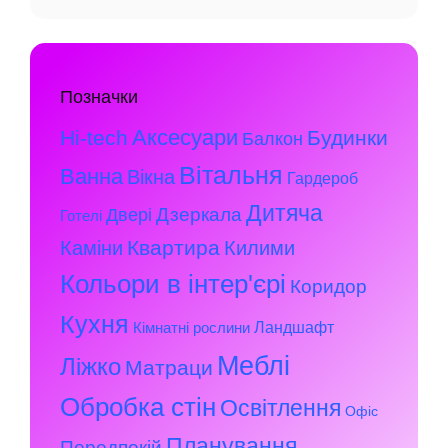
Позначки
Аксесуари
Hi-tech
Будинки
Балкон
Вітальня
Ванна
Вікна
Гардероб
Дитяча
Дзеркала
Двері
Готелі
Квартира
Каміни
Килими
Кольори в інтер'єрі
Коридор
Кухня
Ландшафт
Кімнатні рослини
Меблі
Ліжко
Матраци
Обробка стін
Освітлення
Офіс
Планування
Передпокій