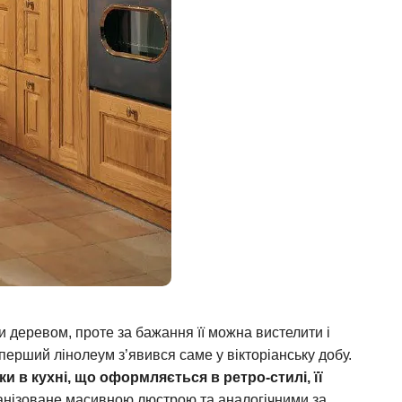
 деревом, проте за бажання її можна вистелити і
ерший лінолеум з’явився саме у вікторіанську добу.
и в кухні, що оформляється в ретро-стилі, її
ганізоване масивною люстрою та аналогічними за