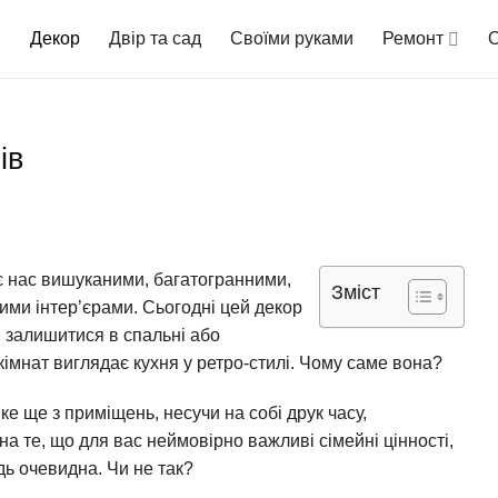
Декор
Двір та сад
Своїми руками
Ремонт
О
ів
ає нас вишуканими, багатогранними,
Зміст
ними інтер’єрами.
Сьогодні цей декор
и залишитися в спальні або
 кімнат виглядає кухня у ретро-стилі. Чому саме вона?
ке ще з приміщень, несучи на собі друк часу,
а те, що для вас неймовірно важливі сімейні цінності,
ь очевидна. Чи не так?