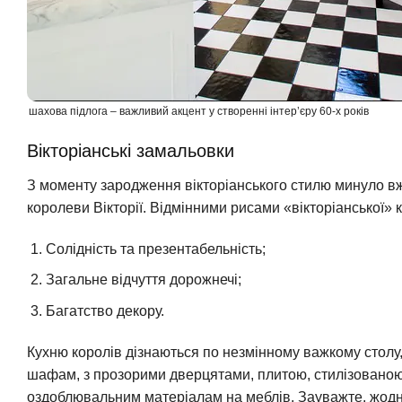
шахова підлога – важливий акцент у створенні інтер’єру 60-х років
Вікторіанські замальовки
З моменту зародження вікторіанського стилю минуло вж
королеви Вікторії. Відмінними рисами «вікторіанської» 
Солідність та презентабельність;
Загальне відчуття дорожнечі;
Багатство декору.
Кухню королів дізнаються по незмінному важкому столу
шафам, з прозорими дверцятами, плитою, стилізованою
оздоблювальним матеріалам на меблів. Зауважте, жодног