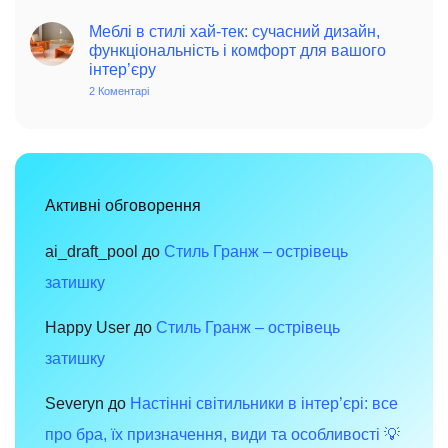
Інтер’єр
дому
в
у
інтер’єрі
стилі
Меблі в стилі хай-тек: сучасний дизайн,
вінтаж:
функціональність і комфорт для вашого
чарівність
інтер’єру
минулого
в
2 Коментарі
до
сучасному
Меблі
просторі
в
стилі
хай-
тек:
сучасний
дизайн,
функціональність
Активні обговорення
і
комфорт
для
вашого
ai_draft_pool
до
Стиль Гранж – острівець
інтер’єру
затишку
Happy User
до
Стиль Гранж – острівець
затишку
Severyn
до
Настінні світильники в інтер’єрі: все
про бра, їх призначення, види та особливості 💡