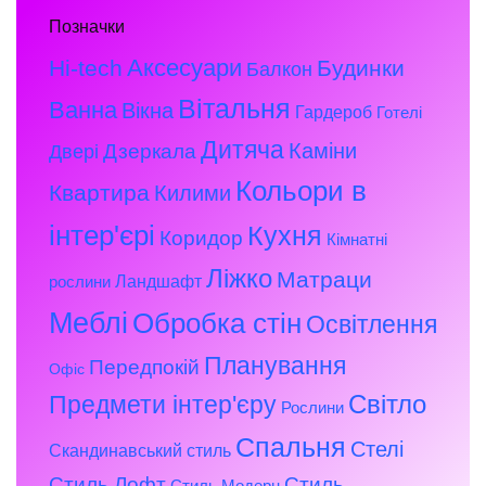
Позначки
Аксесуари
Hi-tech
Будинки
Балкон
Вітальня
Ванна
Вікна
Гардероб
Готелі
Дитяча
Каміни
Дзеркала
Двері
Кольори в
Квартира
Килими
інтер'єрі
Кухня
Коридор
Кімнатні
Ліжко
Матраци
Ландшафт
рослини
Меблі
Обробка стін
Освітлення
Планування
Передпокій
Офіс
Предмети інтер'єру
Світло
Рослини
Спальня
Стелі
Скандинавський стиль
Стиль Лофт
Стиль
Стиль Модерн