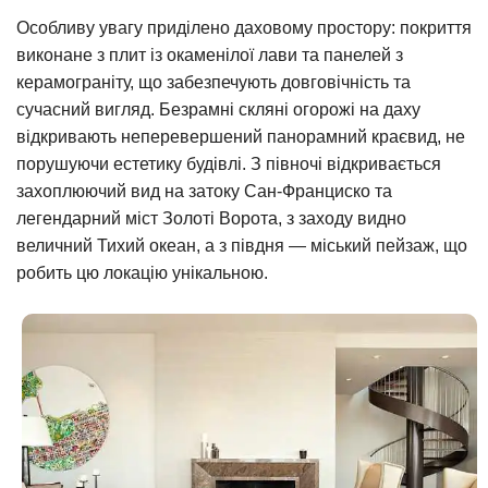
Особливу увагу приділено даховому простору: покриття
виконане з плит із окаменілої лави та панелей з
керамограніту, що забезпечують довговічність та
сучасний вигляд. Безрамні скляні огорожі на даху
відкривають неперевершений панорамний краєвид, не
порушуючи естетику будівлі. З півночі відкривається
захоплюючий вид на затоку Сан-Франциско та
легендарний міст Золоті Ворота, з заходу видно
величний Тихий океан, а з півдня — міський пейзаж, що
робить цю локацію унікальною.