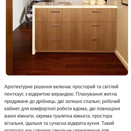
Архітектурне рішення включає просторий та світлий
пентхаус з відкритою верандою. Планування житла
продумане до дрібниць: дві затишні спальні, робочий
кабінет для комфортної роботи вдома, дві повноцінні
ванні кімнати, окрема туалетна кімната, простора
вітальня, їдальня та сучасна відкрита кухня. Такий
розподіл зон створює ідеальне середовище для