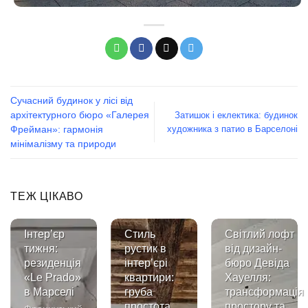
Сучасний будинок у лісі від
архітектурного бюро «Галерея
Затишок і еклектика: будинок
художника з патио в Барселоні
Фрейман»: гармонія
мінімалізму та природи
ТЕЖ ЦІКАВО
Інтер’єр
Стиль
Світлий лофт
тижня:
рустик в
від дизайн-
резиденція
інтер’єрі
бюро Девіда
«Le Prado»
квартири:
Хауелля:
в Марселі
груба
трансформація
простота
простору та