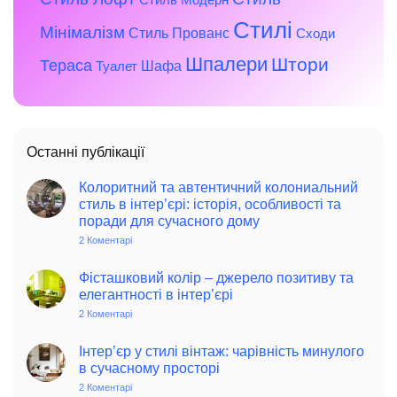
Стилі
Мінімалізм
Стиль Прованс
Сходи
Шпалери
Штори
Тераса
Шафа
Туалет
Останні публікації
Колоритний та автентичний колониальний
стиль в інтер’єрі: історія, особливості та
поради для сучасного дому
2 Коментарі
до
Колоритний
та
автентичний
Фісташковий колір – джерело позитиву та
колониальний
елегантності в інтер’єрі
стиль
в
2 Коментарі
до
інтер’єрі:
Фісташковий
історія,
колір
особливості
–
Інтер’єр у стилі вінтаж: чарівність минулого
та
джерело
в сучасному просторі
поради
позитиву
для
та
2 Коментарі
до
сучасного
елегантності