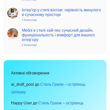
інтер’єрі:
Фісташковий
історія,
колір
особливості
–
Інтер’єр у стилі вінтаж: чарівність минулого
та
джерело
в сучасному просторі
поради
позитиву
для
та
2 Коментарі
до
сучасного
елегантності
Інтер’єр
дому
в
у
інтер’єрі
стилі
Меблі в стилі хай-тек: сучасний дизайн,
вінтаж:
функціональність і комфорт для вашого
чарівність
інтер’єру
минулого
в
2 Коментарі
до
сучасному
Меблі
просторі
в
стилі
хай-
тек:
сучасний
дизайн,
функціональність
Активні обговорення
і
комфорт
для
вашого
ai_draft_pool
до
Стиль Гранж – острівець
інтер’єру
затишку
Happy User
до
Стиль Гранж – острівець