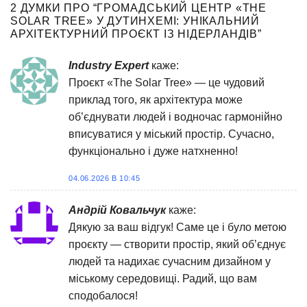
]
було[...]
2 ДУМКИ ПРО “
ГРОМАДСЬКИЙ ЦЕНТР «THE
SOLAR TREE» У ДУТИНХЕМІ: УНІКАЛЬНИЙ
АРХІТЕКТУРНИЙ ПРОЄКТ ІЗ НІДЕРЛАНДІВ
”
Industry Expert
каже:
Проєкт «The Solar Tree» — це чудовий
приклад того, як архітектура може
об’єднувати людей і водночас гармонійно
вписуватися у міський простір. Сучасно,
функціонально і дуже натхненно!
04.06.2026 В 10:45
Андрій Ковальчук
каже:
Дякую за ваш відгук! Саме це і було метою
проєкту — створити простір, який об’єднує
людей та надихає сучасним дизайном у
міському середовищі. Радий, що вам
сподобалося!