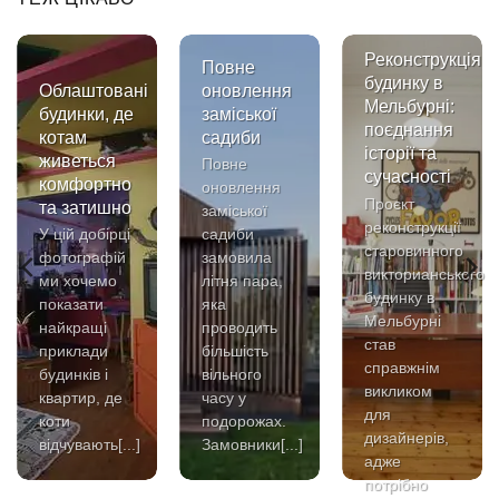
Реконструкція
Повне
будинку в
Облаштовані
оновлення
Мельбурні:
будинки, де
заміської
поєднання
котам
садиби
історії та
живеться
Повне
сучасності
комфортно
оновлення
й
Проєкт
та затишно
заміської
реконструкції
У цій добірці
садиби
старовинного
фотографій
замовила
викторианського
ми хочемо
літня пара,
будинку в
показати
яка
Мельбурні
найкращі
проводить
став
приклади
більшість
справжнім
будинків і
вільного
викликом
квартир, де
часу у
для
коти
подорожах.
дизайнерів,
відчувають[...]
Замовники[...]
адже
потрібно