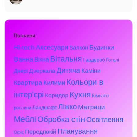
Позначки
Аксесуари
Hi-tech
Будинки
Балкон
Вітальня
Ванна
Вікна
Гардероб
Готелі
Дитяча
Каміни
Дзеркала
Двері
Кольори в
Квартира
Килими
інтер'єрі
Кухня
Коридор
Кімнатні
Ліжко
Матраци
Ландшафт
рослини
Меблі
Обробка стін
Освітлення
Планування
Передпокій
Офіс