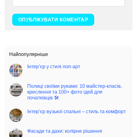
Найпопулярніше
Інтер’єр у стилі поп-арт
Полиці своїми руками: 10 майстер-класів,
креслення та 100+ фото ідей для
початківців 🛠️
Інтер’єр вузької спальні – стиль та комфорт
Фасади та дахи: колірне рішення