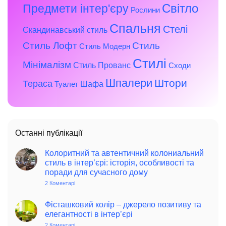
Предмети інтер'єру
Світло
Рослини
Спальня
Стелі
Скандинавський стиль
Стиль Лофт
Стиль
Стиль Модерн
Стилі
Мінімалізм
Стиль Прованс
Сходи
Шпалери
Штори
Тераса
Шафа
Туалет
Останні публікації
Колоритний та автентичний колониальний
стиль в інтер’єрі: історія, особливості та
поради для сучасного дому
2 Коментарі
до
Колоритний
та
автентичний
Фісташковий колір – джерело позитиву та
колониальний
елегантності в інтер’єрі
стиль
в
2 Коментарі
до