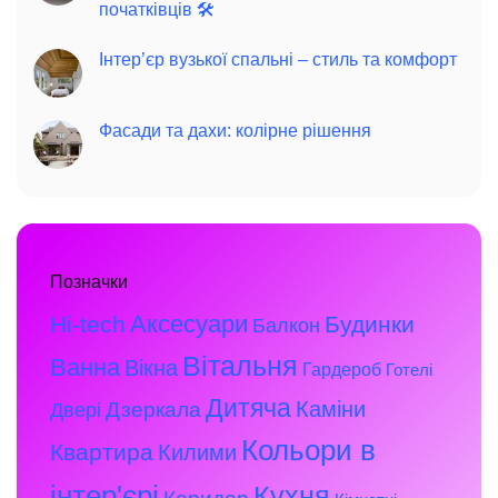
початківців 🛠️
Інтер’єр вузької спальні – стиль та комфорт
Фасади та дахи: колірне рішення
Позначки
Аксесуари
Hi-tech
Будинки
Балкон
Вітальня
Ванна
Вікна
Гардероб
Готелі
Дитяча
Каміни
Дзеркала
Двері
Кольори в
Квартира
Килими
інтер'єрі
Кухня