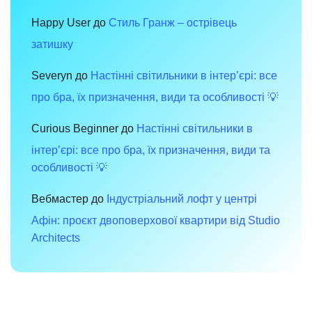
комфорт
для
вашого
Happy User
до
Стиль Гранж – острівець
інтер’єру
затишку
Severyn
до
Настінні світильники в інтер’єрі: все
про бра, їх призначення, види та особливості 💡
Curious Beginner
до
Настінні світильники в
інтер’єрі: все про бра, їх призначення, види та
особливості 💡
Вебмастер
до
Індустріальний лофт у центрі
Афін: проєкт двоповерхової квартири від Studio
Architects