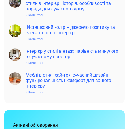
стиль в інтер’єрі: історія, особливості та
поради для сучасного дому
2 Коментарі
до
Колоритний
та
автентичний
Фісташковий колір – джерело позитиву та
колониальний
елегантності в інтер’єрі
стиль
в
2 Коментарі
до
інтер’єрі:
Фісташковий
історія,
колір
особливості
–
Інтер’єр у стилі вінтаж: чарівність минулого
та
джерело
в сучасному просторі
поради
позитиву
для
та
2 Коментарі
до
сучасного
елегантності
Інтер’єр
дому
в
у
інтер’єрі
стилі
Меблі в стилі хай-тек: сучасний дизайн,
вінтаж:
функціональність і комфорт для вашого
чарівність
інтер’єру
минулого
в
2 Коментарі
до
сучасному
Меблі
просторі
в
стилі
хай-
тек:
сучасний
дизайн,
функціональність
Активні обговорення
і