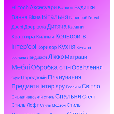
Аксесуари
Hi-tech
Будинки
Балкон
Вітальня
Ванна
Вікна
Гардероб
Готелі
Дитяча
Каміни
Дзеркала
Двері
Кольори в
Квартира
Килими
інтер'єрі
Кухня
Коридор
Кімнатні
Ліжко
Матраци
Ландшафт
рослини
Меблі
Обробка стін
Освітлення
Планування
Передпокій
Офіс
Предмети інтер'єру
Світло
Рослини
Спальня
Стелі
Скандинавський стиль
Стиль Лофт
Стиль
Стиль Модерн
Стилі