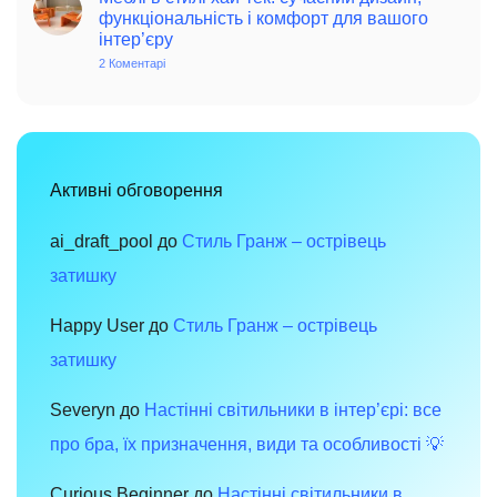
вінтаж:
функціональність і комфорт для вашого
чарівність
інтер’єру
минулого
в
2 Коментарі
до
сучасному
Меблі
просторі
в
стилі
хай-
тек:
сучасний
дизайн,
функціональність
Активні обговорення
і
комфорт
для
вашого
ai_draft_pool
до
Стиль Гранж – острівець
інтер’єру
затишку
Happy User
до
Стиль Гранж – острівець
затишку
Severyn
до
Настінні світильники в інтер’єрі: все
про бра, їх призначення, види та особливості 💡
Curious Beginner
до
Настінні світильники в