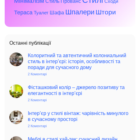
Мінімалізм
Стиль Прованс
Сходи
Шпалери
Штори
Тераса
Шафа
Туалет
Останні публікації
Колоритний та автентичний колониальний
стиль в інтер’єрі: історія, особливості та
поради для сучасного дому
2 Коментарі
до
Колоритний
та
автентичний
Фісташковий колір – джерело позитиву та
колониальний
елегантності в інтер’єрі
стиль
в
2 Коментарі
до
інтер’єрі:
Фісташковий
історія,
колір
особливості
–
Інтер’єр у стилі вінтаж: чарівність минулого
та
джерело
в сучасному просторі
поради
позитиву
для
та
2 Коментарі
до
сучасного
елегантності
Інтер’єр
дому
в
у
інтер’єрі
стилі
Меблі в стилі хай-тек: сучасний дизайн,