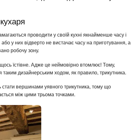
кухаря
амагаються проводити у своїй кухні якнайменше часу і
або у них відверто не вистачає часу на приготування, а
вано робочу зону.
 щось їстівне. Адже це неймовірно втомлює! Тому,
 таким дизайнерським ходом, як правило, трикутника.
ь стати вершинами уявного трикутника, тому що
ається між цими трьома точками.