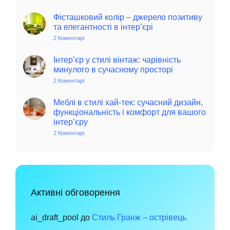
Колоритний
та
автентичний
Фісташковий колір – джерело позитиву
колониальний
та елегантності в інтер’єрі
стиль
в
2 Коментарі
до
інтер’єрі:
Фісташковий
історія,
колір
особливості
–
Інтер’єр у стилі вінтаж: чарівність
та
джерело
минулого в сучасному просторі
поради
позитиву
для
та
2 Коментарі
до
сучасного
елегантності
Інтер’єр
дому
в
у
інтер’єрі
стилі
Меблі в стилі хай-тек: сучасний дизайн,
вінтаж:
функціональність і комфорт для вашого
чарівність
інтер’єру
минулого
в
2 Коментарі
до
сучасному
Меблі
просторі
в
стилі
хай-
тек:
сучасний
дизайн,
функціональність
Активні обговорення
і
комфорт
для
вашого
ai_draft_pool
до
Стиль Гранж – острівець
інтер’єру