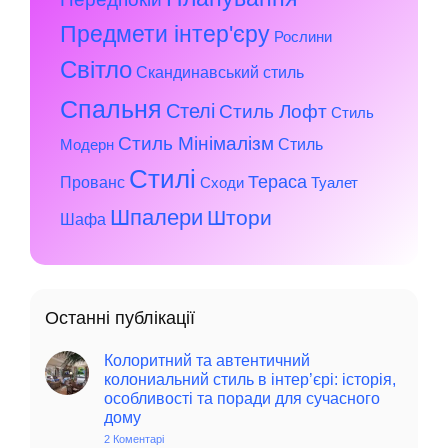
Предмети інтер'єру
Рослини
Світло
Скандинавський стиль
Спальня
Стелі
Стиль Лофт
Стиль
Стиль Мінімалізм
Стиль
Модерн
Стилі
Тераса
Прованс
Сходи
Туалет
Шпалери
Штори
Шафа
Останні публікації
Колоритний та автентичний
колониальний стиль в інтер’єрі: історія,
особливості та поради для сучасного
дому
2 Коментарі
до