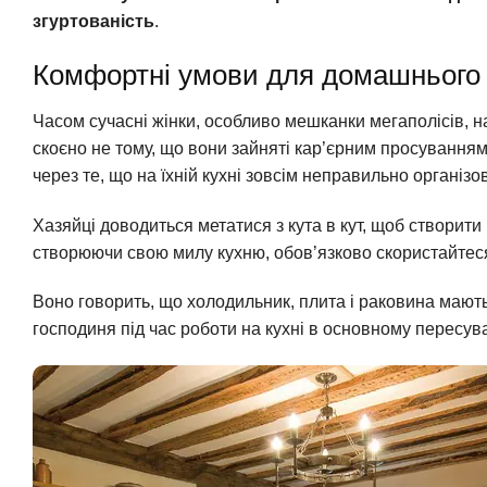
згуртованість
.
Комфортні умови для домашнього 
Часом сучасні жінки, особливо мешканки мегаполісів, н
скоєно не тому, що вони зайняті кар’єрним просуванням 
через те, що на їхній кухні зовсім неправильно організо
Хазяйці доводиться метатися з кута в кут, щоб створити
створюючи свою милу кухню, обов’язково скористайтеся
Воно говорить, що холодильник, плита і раковина мают
господиня під час роботи на кухні в основному пересув