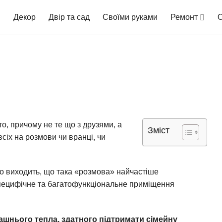
Декор
Двір та сад
Своїми руками
Ремонт
О
то, причому не те що з друзями, а
Зміст
 всіх на розмови чи вранці, чи
, то виходить, що така «розмова» найчастіше
 специфічне та багатофункціональне приміщення
шнього тепла, здатного підтримати сімейну