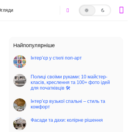
гляди
Найпопулярніше
Інтер’єр у стилі поп-арт
Полиці своїми руками: 10 майстер-
класів, креслення та 100+ фото ідей
для початківців 🛠️
Інтер’єр вузької спальні – стиль та
комфорт
Фасади та дахи: колірне рішення