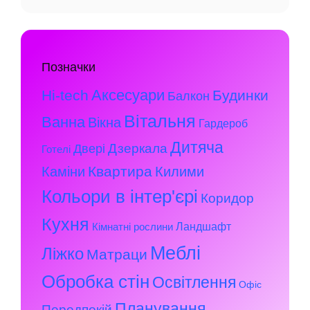
Позначки
Аксесуари
Hi-tech
Будинки
Балкон
Вітальня
Ванна
Вікна
Гардероб
Дитяча
Дзеркала
Двері
Готелі
Квартира
Каміни
Килими
Кольори в інтер'єрі
Коридор
Кухня
Ландшафт
Кімнатні рослини
Меблі
Ліжко
Матраци
Обробка стін
Освітлення
Офіс
Планування
Передпокій