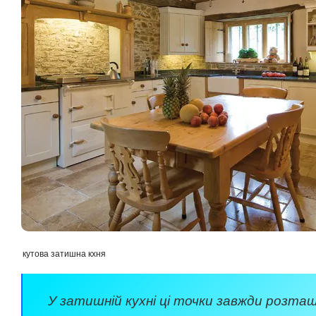
кутова затишна кхня
У затишній кухні ці точки завжди розташ