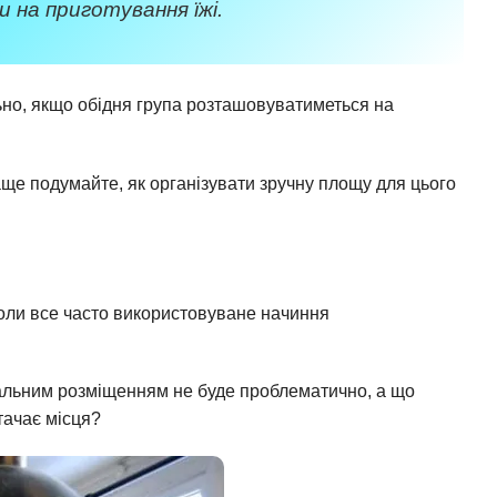
на приготування їжі.
льно, якщо обідня група розташовуватиметься на
аще подумайте, як організувати зручну площу для цього
 коли все часто використовуване начиння
ональним розміщенням не буде проблематично, а що
тачає місця?