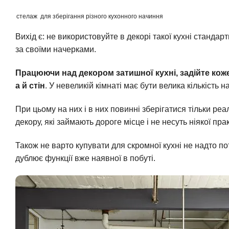
стелаж для зберігання різного кухонного начиння
Вихід є: не використовуйте в декорі такої кухні станда
за своїми начерками.
Працюючи над декором затишної кухні, задійте кож
а й стін
. У невеликій кімнаті має бути велика кількість 
При цьому на них і в них повинні зберігатися тільки реа
декору, які займають дороге місце і не несуть ніякої прак
Також не варто купувати для скромної кухні не надто пот
дублює функції вже наявної в побуті.