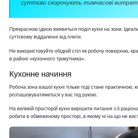
суттєво скорочують тимчасові витрати 
Прекрасною ідеєю виявиться поділ кухні на зони. Ідеа
суттєвому віддаленні від плити.
Не використовуйте обідній стіл як робочу поверхню, кр
в районі «кухонного трикутника».
Кухонне начиння
Робоча зона вашої кухні тільки тоді стане практичною,
розташовуватиметься у вас під рукою.
На великій просторій кухні вирішити питання з її раці
робити в обмеженому просторі, в якому ні на що не вис