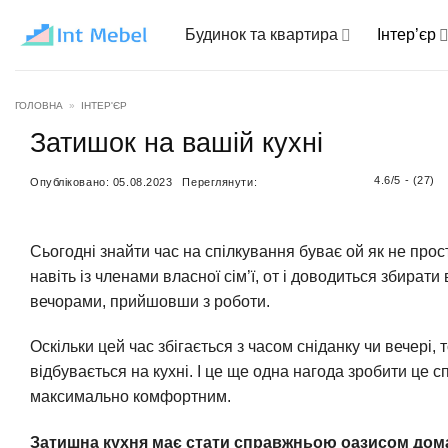
Пропустити
Будинок та квартира
Інтер’єр
ГОЛОВНА
»
ІНТЕР'ЄР
Затишок на вашій кухні
4.6/5 - (27)
Опубліковано:
05.08.2023
Переглянути:
Сьогодні знайти час на спілкування буває ой як не прос
навіть із членами власної сім’ї, от і доводиться збирати
вечорами, прийшовши з роботи.
Оскільки цей час збігається з часом сніданку чи вечері
відбувається на кухні. І це ще одна нагода зробити це
максимально комфортним.
Затишна кухня має стати справжньою оазисом дома